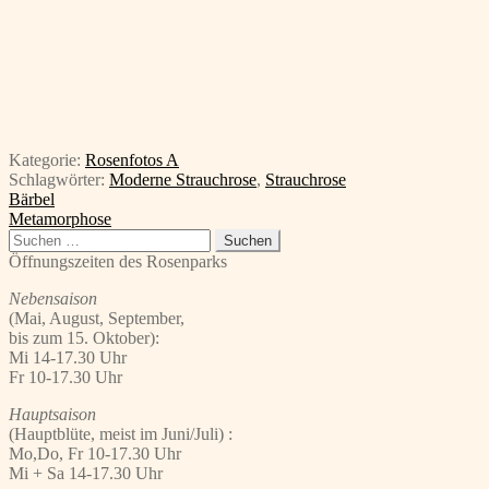
Kategorie:
Rosenfotos A
Schlagwörter:
Moderne Strauchrose
,
Strauchrose
Beitragsnavigation
Vorheriger
Bärbel
Beitrag:
Nächster
Metamorphose
Beitrag:
Suchen
nach:
Öffnungszeiten des Rosenparks
Nebensaison
(Mai, August, September,
bis zum 15. Oktober):
Mi 14-17.30 Uhr
Fr 10-17.30 Uhr
Hauptsaison
(Hauptblüte, meist im Juni/Juli) :
Mo,Do, Fr 10-17.30 Uhr
Mi + Sa 14-17.30 Uhr