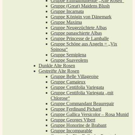
Gruppe Einmalblühende „Alte Rosen“
Gruppe (Great) Maidens Blush
Gruppe Incarnata
Gruppe Königin von Dänemark
Gruppe Maxima
Gruppe Neugezüchtete Albas
Gruppe panaschierte Albas
Gruppe Princesse de Lamballe
Gruppe Schöne aus Angeln = „Vix
Spinosa“
Gruppe Semiplena
Gruppe Suaveolens
Dunkle Alte Rosen
Gestreifte Alte Rosen
Gruppe Belle Villageoise
Gruppe Camaieux
Gruppe Centifolia Variegata
Gruppe Centifolia Variegata „mit
Chlorose“
Gruppe Commandant Beaurepair
Gruppe Ferdinand Pichard
Gruppe Gallica Versicolor – Rosa Munid
Gruppe Georges Vibert
Gruppe Honorine de Brabant
Gruppe Incomparable