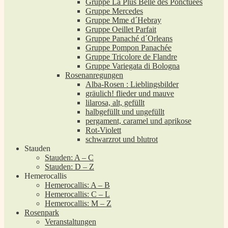
Gruppe La Plus Belle des Ponctuées
Gruppe Mercedes
Gruppe Mme d´Hebray
Gruppe Oeillet Parfait
Gruppe Panaché d´Orleans
Gruppe Pompon Panachée
Gruppe Tricolore de Flandre
Gruppe Variegata di Bologna
Rosenanregungen
Alba-Rosen : Lieblingsbilder
gräulich! flieder und mauve
lilarosa, alt, gefüllt
halbgefüllt und ungefüllt
pergament, caramel und aprikose
Rot-Violett
schwarzrot und blutrot
Stauden
Stauden: A – C
Stauden: D – Z
Hemerocallis
Hemerocallis: A – B
Hemerocallis: C – L
Hemerocallis: M – Z
Rosenpark
Veranstaltungen