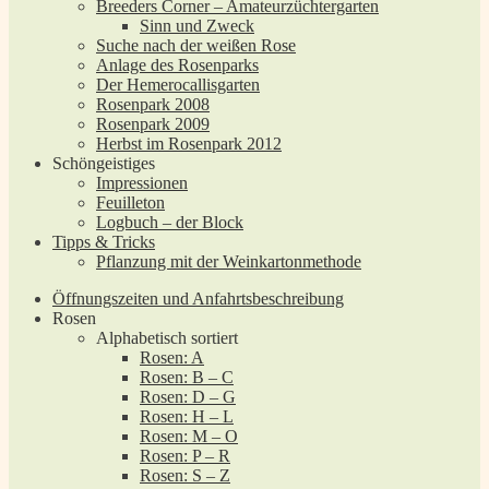
Breeders Corner – Amateurzüchtergarten
Sinn und Zweck
Suche nach der weißen Rose
Anlage des Rosenparks
Der Hemerocallisgarten
Rosenpark 2008
Rosenpark 2009
Herbst im Rosenpark 2012
Schöngeistiges
Impressionen
Feuilleton
Logbuch – der Block
Tipps & Tricks
Pflanzung mit der Weinkartonmethode
Öffnungszeiten und Anfahrtsbeschreibung
Rosen
Alphabetisch sortiert
Rosen: A
Rosen: B – C
Rosen: D – G
Rosen: H – L
Rosen: M – O
Rosen: P – R
Rosen: S – Z