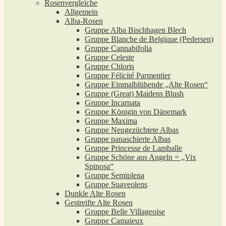
Rosenvergleiche
Allgemein
Alba-Rosen
Gruppe Alba Bischhagen Blech
Gruppe Blanche de Belgique (Pedersen)
Gruppe Cannabifolia
Gruppe Celeste
Gruppe Chloris
Gruppe Félicité Parmentier
Gruppe Einmalblühende „Alte Rosen“
Gruppe (Great) Maidens Blush
Gruppe Incarnata
Gruppe Königin von Dänemark
Gruppe Maxima
Gruppe Neugezüchtete Albas
Gruppe panaschierte Albas
Gruppe Princesse de Lamballe
Gruppe Schöne aus Angeln = „Vix
Spinosa“
Gruppe Semiplena
Gruppe Suaveolens
Dunkle Alte Rosen
Gestreifte Alte Rosen
Gruppe Belle Villageoise
Gruppe Camaieux