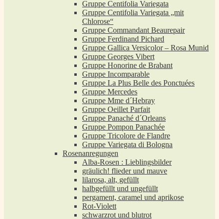
Gruppe Centifolia Variegata
Gruppe Centifolia Variegata „mit
Chlorose“
Gruppe Commandant Beaurepair
Gruppe Ferdinand Pichard
Gruppe Gallica Versicolor – Rosa Munid
Gruppe Georges Vibert
Gruppe Honorine de Brabant
Gruppe Incomparable
Gruppe La Plus Belle des Ponctuées
Gruppe Mercedes
Gruppe Mme d´Hebray
Gruppe Oeillet Parfait
Gruppe Panaché d´Orleans
Gruppe Pompon Panachée
Gruppe Tricolore de Flandre
Gruppe Variegata di Bologna
Rosenanregungen
Alba-Rosen : Lieblingsbilder
gräulich! flieder und mauve
lilarosa, alt, gefüllt
halbgefüllt und ungefüllt
pergament, caramel und aprikose
Rot-Violett
schwarzrot und blutrot