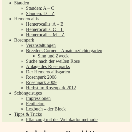
Stauden
Stauden: A – C
Stauden: D – Z
Hemerocallis
Hemerocallis: A – B
Hemerocallis: C – L
Hemerocallis: M – Z
Rosenpark
Veranstaltungen
Breeders Corner – Amateurzüchtergarten
Sinn und Zweck
Suche nach der weißen Rose
Anlage des Rosenparks
Der Hemerocallisgarten
Rosenpark 2008
Rosenpark 2009
Herbst im Rosenpark 2012
Schöngeistiges
Impressionen
Feuilleton
Logbuch – der Block
Tipps & Tricks
Pflanzung mit der Weinkartonmethode