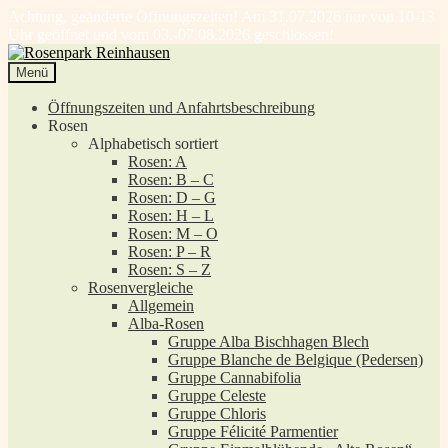
Achtung, geänderte Öffnungszeiten! Am 31.07.2026 nur von 10-13
Uhr geöffnet und vom 03.-07.08.2026 geschlossen!
Zur
Zum
Navigation
Inhalt
Menü
springen
springen
Öffnungszeiten und Anfahrtsbeschreibung
Rosen
Alphabetisch sortiert
Rosen: A
Rosen: B – C
Rosen: D – G
Rosen: H – L
Rosen: M – O
Rosen: P – R
Rosen: S – Z
Rosenvergleiche
Allgemein
Alba-Rosen
Gruppe Alba Bischhagen Blech
Gruppe Blanche de Belgique (Pedersen)
Gruppe Cannabifolia
Gruppe Celeste
Gruppe Chloris
Gruppe Félicité Parmentier