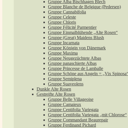
Gruppe Alba Bischhagen Blech
Gruppe Blanche de Belgique (Pedersen)
Gruppe Cannabifolia
Gruppe Celeste
Gruppe Chloris
Gruppe Félicité Parmentier
Gruppe Einmalblühende „Alte Rosen“
Gruppe (Great) Maidens Blush
Gruppe Incarnata
Gruppe Königin von Dänemark
Gruppe Maxima
Gruppe Neugezüchtete Albas
Gruppe panaschierte Albas
Gruppe Princesse de Lamballe
Gruppe Schöne aus Angeln = „Vix Spinosa
Gruppe Semiplena
Gruppe Suaveolens
Dunkle Alte Rosen
Gestreifte Alte Rosen
Gruppe Belle Villageoise
Gruppe Camaieux
Gruppe Centifolia Variegata
Gruppe Centifolia Variegata „mit Chlorose“
Gruppe Commandant Beaurepair
Gruppe Ferdinand Pichard