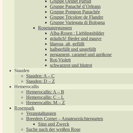
Gruppe Oeillet Parfait
Gruppe Panaché d´Orleans
Gruppe Pompon Panachée
Gruppe Tricolore de Flandre
Gruppe Variegata di Bologna
Rosenanregungen
Alba-Rosen : Lieblingsbilder
gräulich! flieder und mauve
lilarosa, alt, gefüllt
halbgefüllt und ungefüllt
pergament, caramel und aprikose
Rot-Violett
schwarzrot und blutrot
Stauden
Stauden: A – C
Stauden: D – Z
Hemerocallis
Hemerocallis: A – B
Hemerocallis: C – L
Hemerocallis: M – Z
Rosenpark
Veranstaltungen
Breeders Corner – Amateurzüchtergarten
Sinn und Zweck
Suche nach der weißen Rose