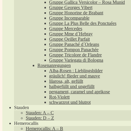
Gruppe Gallica Versicolor – Rosa Munid
Gruppe Georges Vibert
Gruppe Honorine de Brabant
Gruppe Incomparable
Gruppe La Plus Belle des Ponctuées
Gruppe Mercedes
Gruppe Mme d´Hebray
Gruppe Oeillet Parfait
Gruppe Panaché d´Orleans
Gruppe Pompon Panachée
Gruppe Tricolore de Flandre
Gruppe Variegata di Bologna
Rosenanregungen
Alba-Rosen : Lieblingsbilder
gräulich! flieder und mauve
lilarosa, alt, gefüllt
halbgefüllt und ungefüllt
pergament, caramel und aprikose
Rot-Violett
schwarzrot und blutrot
Stauden
Stauden: A – C
Stauden: D – Z
Hemerocallis
Hemerocallis: A – B