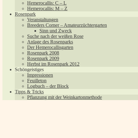
Hemerocallis: C – L
Hemerocallis: M – Z
Rosenpark
Veranstaltungen
Breeders Corner – Amateurzüchtergarten
Sinn und Zweck
Suche nach der weißen Rose
Anlage des Rosenparks
Der Hemerocallisgarten
Rosenpark 2008
Rosenpark 2009
Herbst im Rosenpark 2012
Schöngeistiges
Impressionen
Feuilleton
Logbuch – der Block
Tipps & Tricks
Pflanzung mit der Weinkartonmethode