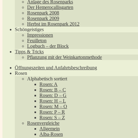
Anlage des Rosenparks
Der Hemerocallisgarten
Rosenpark 2008
Rosenpark 2009
Herbst im Rosenpark 2012
Schöngeistiges
Impressionen
Feuilleton
Logbuch – der Block
Tipps & Tricks
Pflanzung mit der Weinkartonmethode
Öffnungszeiten und Anfahrtsbeschreibung
Rosen
Alphabetisch sortiert
Rosen: A
Rosen: B – C
Rosen: D – G
Rosen: H – L
Rosen: M – O
Rosen: P – R
Rosen: S – Z
Rosenvergleiche
Allgemein
Alba-Rosen