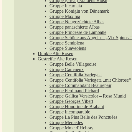
Gruppe (Great) Maidens Blush
Gruppe Incarnata
Gruppe Königin von Dänemark
Gruppe Maxima
Gruppe Neugezüchtete Albas
Gruppe panaschierte Albas
Gruppe Princesse de Lamballe
Gruppe Schöne aus Angeln = „Vix Spinosa
Gruppe Semiplena
Gruppe Suaveolens
Dunkle Alte Rosen
Gestreifte Alte Rosen
Gruppe Belle Villageoise
Gruppe Camaieux
Gruppe Centifolia Variegata
Gruppe Centifolia Variegata „mit Chlorose“
Gruppe Commandant Beaurepair
Gruppe Ferdinand Pichard
Gruppe Gallica Versicolor – Rosa Munid
Gruppe Georges Vibert
Gruppe Honorine de Brabant
Gruppe Incomparable
Gruppe La Plus Belle des Ponctuées
Gruppe Mercedes
Gruppe Mme d´Hebray