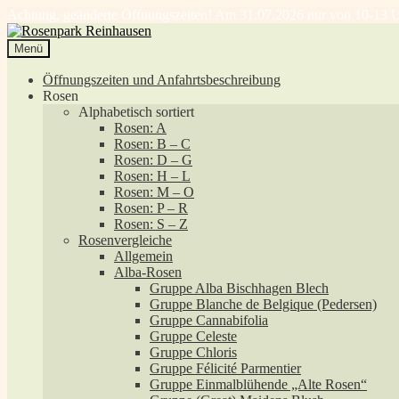
Achtung, geänderte Öffnungszeiten! Am 31.07.2026 nur von 10-13 U
Zur
Zum
Navigation
Inhalt
Menü
springen
springen
Öffnungszeiten und Anfahrtsbeschreibung
Rosen
Alphabetisch sortiert
Rosen: A
Rosen: B – C
Rosen: D – G
Rosen: H – L
Rosen: M – O
Rosen: P – R
Rosen: S – Z
Rosenvergleiche
Allgemein
Alba-Rosen
Gruppe Alba Bischhagen Blech
Gruppe Blanche de Belgique (Pedersen)
Gruppe Cannabifolia
Gruppe Celeste
Gruppe Chloris
Gruppe Félicité Parmentier
Gruppe Einmalblühende „Alte Rosen“