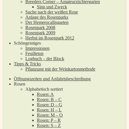
Breeders Corner – Amateurzüchtergarten
Sinn und Zweck
Suche nach der weißen Rose
Anlage des Rosenparks
Der Hemerocallisgarten
Rosenpark 2008
Rosenpark 2009
Herbst im Rosenpark 2012
Schöngeistiges
Impressionen
Feuilleton
Logbuch – der Block
Tipps & Tricks
Pflanzung mit der Weinkartonmethode
Öffnungszeiten und Anfahrtsbeschreibung
Rosen
Alphabetisch sortiert
Rosen: A
Rosen: B – C
Rosen: D – G
Rosen: H – L
Rosen: M – O
Rosen: P – R
Rosen: S – Z