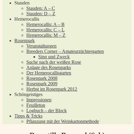
Stauden
Stauden: A – C
Stauden: D – Z
Hemerocallis
Hemerocallis: A – B
Hemerocallis: C – L
Hemerocallis: M – Z
Rosenpark
Veranstaltungen
Breeders Corner – Amateurzüchtergarten
Sinn und Zweck
Suche nach der weißen Rose
Anlage des Rosenparks
Der Hemerocallisgarten
Rosenpark 2008
Rosenpark 2009
Herbst im Rosenpark 2012
Schöngeistiges
Impressionen
Feuilleton
Logbuch – der Block
Tipps & Tricks
Pflanzung mit der Weinkartonmethode