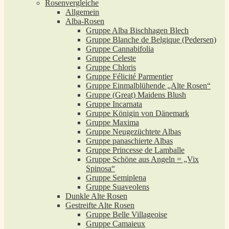
Rosenvergleiche
Allgemein
Alba-Rosen
Gruppe Alba Bischhagen Blech
Gruppe Blanche de Belgique (Pedersen)
Gruppe Cannabifolia
Gruppe Celeste
Gruppe Chloris
Gruppe Félicité Parmentier
Gruppe Einmalblühende „Alte Rosen“
Gruppe (Great) Maidens Blush
Gruppe Incarnata
Gruppe Königin von Dänemark
Gruppe Maxima
Gruppe Neugezüchtete Albas
Gruppe panaschierte Albas
Gruppe Princesse de Lamballe
Gruppe Schöne aus Angeln = „Vix
Spinosa“
Gruppe Semiplena
Gruppe Suaveolens
Dunkle Alte Rosen
Gestreifte Alte Rosen
Gruppe Belle Villageoise
Gruppe Camaieux