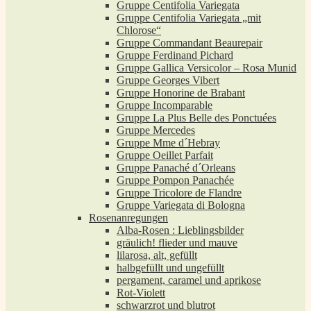
Gruppe Centifolia Variegata
Gruppe Centifolia Variegata „mit
Chlorose“
Gruppe Commandant Beaurepair
Gruppe Ferdinand Pichard
Gruppe Gallica Versicolor – Rosa Munid
Gruppe Georges Vibert
Gruppe Honorine de Brabant
Gruppe Incomparable
Gruppe La Plus Belle des Ponctuées
Gruppe Mercedes
Gruppe Mme d´Hebray
Gruppe Oeillet Parfait
Gruppe Panaché d´Orleans
Gruppe Pompon Panachée
Gruppe Tricolore de Flandre
Gruppe Variegata di Bologna
Rosenanregungen
Alba-Rosen : Lieblingsbilder
gräulich! flieder und mauve
lilarosa, alt, gefüllt
halbgefüllt und ungefüllt
pergament, caramel und aprikose
Rot-Violett
schwarzrot und blutrot