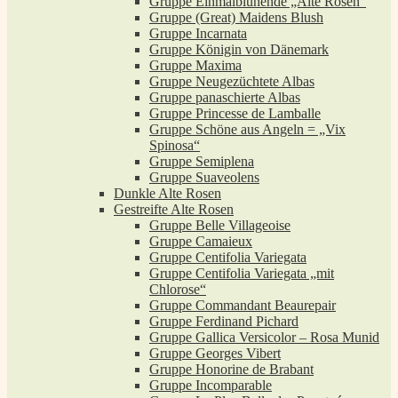
Gruppe Einmalblühende „Alte Rosen“
Gruppe (Great) Maidens Blush
Gruppe Incarnata
Gruppe Königin von Dänemark
Gruppe Maxima
Gruppe Neugezüchtete Albas
Gruppe panaschierte Albas
Gruppe Princesse de Lamballe
Gruppe Schöne aus Angeln = „Vix
Spinosa“
Gruppe Semiplena
Gruppe Suaveolens
Dunkle Alte Rosen
Gestreifte Alte Rosen
Gruppe Belle Villageoise
Gruppe Camaieux
Gruppe Centifolia Variegata
Gruppe Centifolia Variegata „mit
Chlorose“
Gruppe Commandant Beaurepair
Gruppe Ferdinand Pichard
Gruppe Gallica Versicolor – Rosa Munid
Gruppe Georges Vibert
Gruppe Honorine de Brabant
Gruppe Incomparable