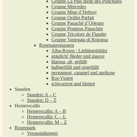
Gruppe La Plus Belle des Ponctuées
Gruppe Mercedes
Gruppe Mme d´Hebray
Gruppe Oeillet Parfait
Gruppe Panaché d´Orleans
Gruppe Pompon Panachée
Gruppe Tricolore de Flandre
Gruppe Variegata di Bologna
Rosenanregungen
Alba-Rosen : Lieblingsbilder
gräulich! flieder und mauve
lilarosa, alt, gefüllt
halbgefüllt und ungefüllt
pergament, caramel und aprikose
Rot-Violett
schwarzrot und blutrot
Stauden
Stauden: A – C
Stauden: D – Z
Hemerocallis
Hemerocallis: A – B
Hemerocallis: C – L
Hemerocallis: M – Z
Rosenpark
Veranstaltungen