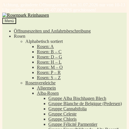
Achtung, geänderte Öffnungszeiten! Am 31.07.2026 nur von 10-13
Uhr geöffnet und vom 03.-07.08.2026 geschlossen!
Zur
Zum
Navigation
Inhalt
Menü
springen
springen
Öffnungszeiten und Anfahrtsbeschreibung
Rosen
Alphabetisch sortiert
Rosen: A
Rosen: B – C
Rosen: D – G
Rosen: H – L
Rosen: M – O
Rosen: P – R
Rosen: S – Z
Rosenvergleiche
Allgemein
Alba-Rosen
Gruppe Alba Bischhagen Blech
Gruppe Blanche de Belgique (Pedersen)
Gruppe Cannabifolia
Gruppe Celeste
Gruppe Chloris
Gruppe Félicité Parmentier