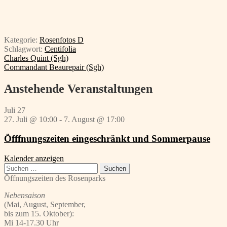
Kategorie:
Rosenfotos D
Schlagwort:
Centifolia
Beitragsnavigation
Vorheriger
Charles Quint (Sgh)
Beitrag:
Nächster
Commandant Beaurepair (Sgh)
Beitrag:
Anstehende Veranstaltungen
Juli
27
27. Juli @ 10:00
-
7. August @ 17:00
Öfffnungszeiten eingeschränkt und Sommerpause
Kalender anzeigen
Suchen
nach:
Öffnungszeiten des Rosenparks
Nebensaison
(Mai, August, September,
bis zum 15. Oktober):
Mi 14-17.30 Uhr