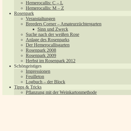
Hemerocallis: C – L
Hemerocallis: M – Z
Rosenpark
Veranstaltungen
Breeders Corner – Amateurzüchtergarten
Sinn und Zweck
Suche nach der weißen Rose
Anlage des Rosenparks
Der Hemerocallisgarten
Rosenpark 2008
Rosenpark 2009
Herbst im Rosenpark 2012
Schöngeistiges
Impressionen
Feuilleton
Logbuch – der Block
Tipps & Tricks
Pflanzung mit der Weinkartonmethode