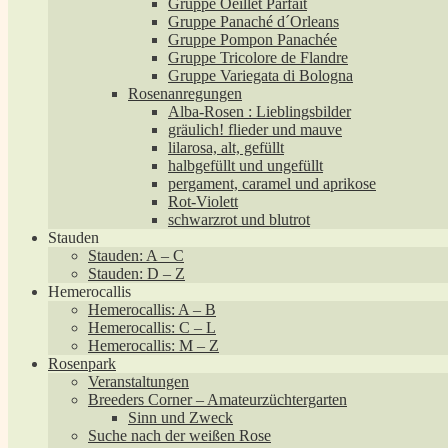
Gruppe Oeillet Parfait
Gruppe Panaché d´Orleans
Gruppe Pompon Panachée
Gruppe Tricolore de Flandre
Gruppe Variegata di Bologna
Rosenanregungen
Alba-Rosen : Lieblingsbilder
gräulich! flieder und mauve
lilarosa, alt, gefüllt
halbgefüllt und ungefüllt
pergament, caramel und aprikose
Rot-Violett
schwarzrot und blutrot
Stauden
Stauden: A – C
Stauden: D – Z
Hemerocallis
Hemerocallis: A – B
Hemerocallis: C – L
Hemerocallis: M – Z
Rosenpark
Veranstaltungen
Breeders Corner – Amateurzüchtergarten
Sinn und Zweck
Suche nach der weißen Rose