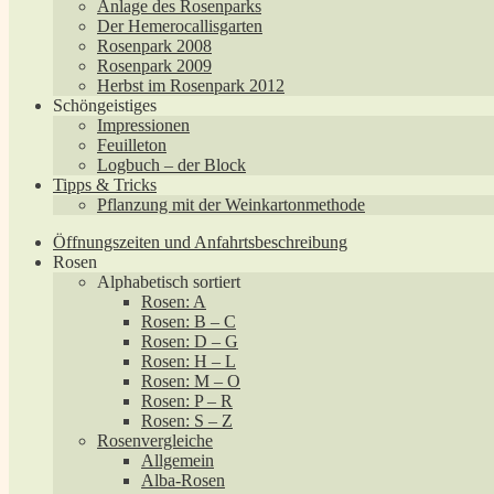
Anlage des Rosenparks
Der Hemerocallisgarten
Rosenpark 2008
Rosenpark 2009
Herbst im Rosenpark 2012
Schöngeistiges
Impressionen
Feuilleton
Logbuch – der Block
Tipps & Tricks
Pflanzung mit der Weinkartonmethode
Öffnungszeiten und Anfahrtsbeschreibung
Rosen
Alphabetisch sortiert
Rosen: A
Rosen: B – C
Rosen: D – G
Rosen: H – L
Rosen: M – O
Rosen: P – R
Rosen: S – Z
Rosenvergleiche
Allgemein
Alba-Rosen