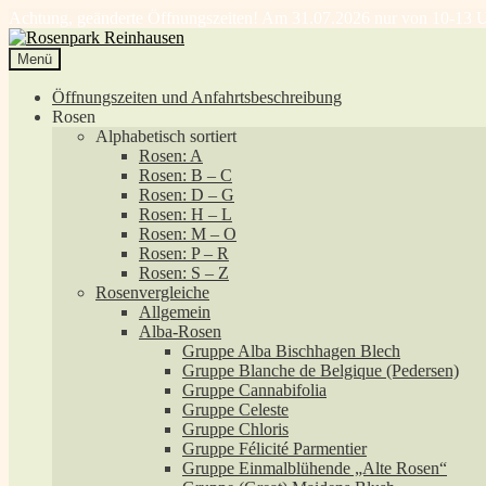
Achtung, geänderte Öffnungszeiten! Am 31.07.2026 nur von 10-13 U
Zur
Zum
Navigation
Inhalt
Menü
springen
springen
Öffnungszeiten und Anfahrtsbeschreibung
Rosen
Alphabetisch sortiert
Rosen: A
Rosen: B – C
Rosen: D – G
Rosen: H – L
Rosen: M – O
Rosen: P – R
Rosen: S – Z
Rosenvergleiche
Allgemein
Alba-Rosen
Gruppe Alba Bischhagen Blech
Gruppe Blanche de Belgique (Pedersen)
Gruppe Cannabifolia
Gruppe Celeste
Gruppe Chloris
Gruppe Félicité Parmentier
Gruppe Einmalblühende „Alte Rosen“