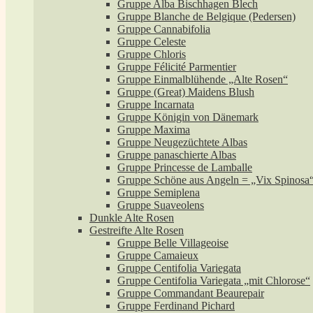
Gruppe Alba Bischhagen Blech
Gruppe Blanche de Belgique (Pedersen)
Gruppe Cannabifolia
Gruppe Celeste
Gruppe Chloris
Gruppe Félicité Parmentier
Gruppe Einmalblühende „Alte Rosen“
Gruppe (Great) Maidens Blush
Gruppe Incarnata
Gruppe Königin von Dänemark
Gruppe Maxima
Gruppe Neugezüchtete Albas
Gruppe panaschierte Albas
Gruppe Princesse de Lamballe
Gruppe Schöne aus Angeln = „Vix Spinosa
Gruppe Semiplena
Gruppe Suaveolens
Dunkle Alte Rosen
Gestreifte Alte Rosen
Gruppe Belle Villageoise
Gruppe Camaieux
Gruppe Centifolia Variegata
Gruppe Centifolia Variegata „mit Chlorose“
Gruppe Commandant Beaurepair
Gruppe Ferdinand Pichard