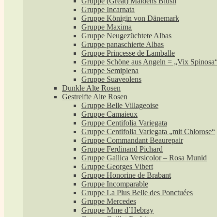
Gruppe (Great) Maidens Blush
Gruppe Incarnata
Gruppe Königin von Dänemark
Gruppe Maxima
Gruppe Neugezüchtete Albas
Gruppe panaschierte Albas
Gruppe Princesse de Lamballe
Gruppe Schöne aus Angeln = „Vix Spinosa
Gruppe Semiplena
Gruppe Suaveolens
Dunkle Alte Rosen
Gestreifte Alte Rosen
Gruppe Belle Villageoise
Gruppe Camaieux
Gruppe Centifolia Variegata
Gruppe Centifolia Variegata „mit Chlorose“
Gruppe Commandant Beaurepair
Gruppe Ferdinand Pichard
Gruppe Gallica Versicolor – Rosa Munid
Gruppe Georges Vibert
Gruppe Honorine de Brabant
Gruppe Incomparable
Gruppe La Plus Belle des Ponctuées
Gruppe Mercedes
Gruppe Mme d´Hebray