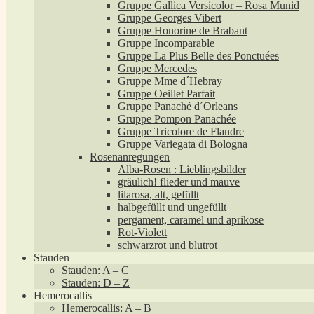
Gruppe Gallica Versicolor – Rosa Munid
Gruppe Georges Vibert
Gruppe Honorine de Brabant
Gruppe Incomparable
Gruppe La Plus Belle des Ponctuées
Gruppe Mercedes
Gruppe Mme d´Hebray
Gruppe Oeillet Parfait
Gruppe Panaché d´Orleans
Gruppe Pompon Panachée
Gruppe Tricolore de Flandre
Gruppe Variegata di Bologna
Rosenanregungen
Alba-Rosen : Lieblingsbilder
gräulich! flieder und mauve
lilarosa, alt, gefüllt
halbgefüllt und ungefüllt
pergament, caramel und aprikose
Rot-Violett
schwarzrot und blutrot
Stauden
Stauden: A – C
Stauden: D – Z
Hemerocallis
Hemerocallis: A – B