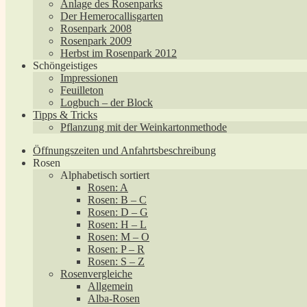
Anlage des Rosenparks
Der Hemerocallisgarten
Rosenpark 2008
Rosenpark 2009
Herbst im Rosenpark 2012
Schöngeistiges
Impressionen
Feuilleton
Logbuch – der Block
Tipps & Tricks
Pflanzung mit der Weinkartonmethode
Öffnungszeiten und Anfahrtsbeschreibung
Rosen
Alphabetisch sortiert
Rosen: A
Rosen: B – C
Rosen: D – G
Rosen: H – L
Rosen: M – O
Rosen: P – R
Rosen: S – Z
Rosenvergleiche
Allgemein
Alba-Rosen