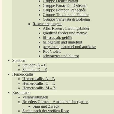
Gruppe Oeillet Parfait
Gruppe Panaché d´Orleans
Gruppe Pompon Panachée
Gruppe Tricolore de Flandre
Gruppe Variegata di Bologna
Rosenanregungen
Alba-Rosen : Lieblingsbilder
gräulich! flieder und mauve
lilarosa, alt, gefüllt
halbgefüllt und ungefüllt
pergament, caramel und aprikose
Rot-Violett
schwarzrot und blutrot
Stauden
Stauden: A – C
Stauden: D – Z
Hemerocallis
Hemerocallis: A – B
Hemerocallis: C – L
Hemerocallis: M – Z
Rosenpark
Veranstaltungen
Breeders Corner – Amateurzüchtergarten
Sinn und Zweck
Suche nach der weißen Rose