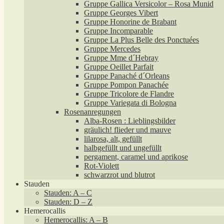
Gruppe Gallica Versicolor – Rosa Munid
Gruppe Georges Vibert
Gruppe Honorine de Brabant
Gruppe Incomparable
Gruppe La Plus Belle des Ponctuées
Gruppe Mercedes
Gruppe Mme d´Hebray
Gruppe Oeillet Parfait
Gruppe Panaché d´Orleans
Gruppe Pompon Panachée
Gruppe Tricolore de Flandre
Gruppe Variegata di Bologna
Rosenanregungen
Alba-Rosen : Lieblingsbilder
gräulich! flieder und mauve
lilarosa, alt, gefüllt
halbgefüllt und ungefüllt
pergament, caramel und aprikose
Rot-Violett
schwarzrot und blutrot
Stauden
Stauden: A – C
Stauden: D – Z
Hemerocallis
Hemerocallis: A – B