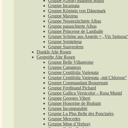
Gruppe (Great) Maidens Blush
Gruppe Incarnata
Gruppe Königin von Dänemark
Gruppe Maxima
Gruppe Neugezüchtete Albas
Gruppe panaschierte Albas
Gruppe Princesse de Lamballe
Gruppe Schöne aus Angeln = „Vix Spinosa
Gruppe Semiplena
Gruppe Suaveolens
Dunkle Alte Rosen
Gestreifte Alte Rosen
Gruppe Belle Villageoise
Gruppe Camaieux
Gruppe Centifolia Variegata
Gruppe Centifolia Variegata „mit Chlorose“
Gruppe Commandant Beaurepair
Gruppe Ferdinand Pichard
Gruppe Gallica Versicolor – Rosa Munid
Gruppe Georges Vibert
Gruppe Honorine de Brabant
Gruppe Incomparable
Gruppe La Plus Belle des Ponctuées
Gruppe Mercedes
Gruppe Mme d´Hebray