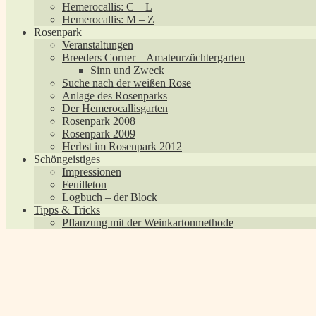
Hemerocallis: C – L
Hemerocallis: M – Z
Rosenpark
Veranstaltungen
Breeders Corner – Amateurzüchtergarten
Sinn und Zweck
Suche nach der weißen Rose
Anlage des Rosenparks
Der Hemerocallisgarten
Rosenpark 2008
Rosenpark 2009
Herbst im Rosenpark 2012
Schöngeistiges
Impressionen
Feuilleton
Logbuch – der Block
Tipps & Tricks
Pflanzung mit der Weinkartonmethode