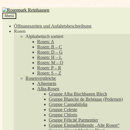
Achtung, geänderte Öffnungszeiten! Am 31.07.2026 nur von 10-13 U
Zur
Zum
Navigation
Inhalt
Menü
springen
springen
Öffnungszeiten und Anfahrtsbeschreibung
Rosen
Alphabetisch sortiert
Rosen: A
Rosen: B – C
Rosen: D – G
Rosen: H – L
Rosen: M – O
Rosen: P – R
Rosen: S – Z
Rosenvergleiche
Allgemein
Alba-Rosen
Gruppe Alba Bischhagen Blech
Gruppe Blanche de Belgique (Pedersen)
Gruppe Cannabifolia
Gruppe Celeste
Gruppe Chloris
Gruppe Félicité Parmentier
Gruppe Einmalblühende „Alte Rosen“