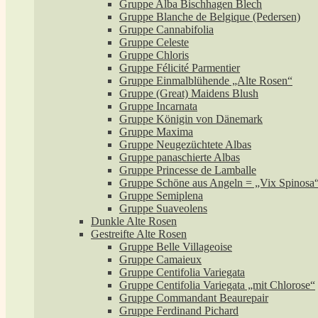
Gruppe Alba Bischhagen Blech
Gruppe Blanche de Belgique (Pedersen)
Gruppe Cannabifolia
Gruppe Celeste
Gruppe Chloris
Gruppe Félicité Parmentier
Gruppe Einmalblühende „Alte Rosen“
Gruppe (Great) Maidens Blush
Gruppe Incarnata
Gruppe Königin von Dänemark
Gruppe Maxima
Gruppe Neugezüchtete Albas
Gruppe panaschierte Albas
Gruppe Princesse de Lamballe
Gruppe Schöne aus Angeln = „Vix Spinosa
Gruppe Semiplena
Gruppe Suaveolens
Dunkle Alte Rosen
Gestreifte Alte Rosen
Gruppe Belle Villageoise
Gruppe Camaieux
Gruppe Centifolia Variegata
Gruppe Centifolia Variegata „mit Chlorose“
Gruppe Commandant Beaurepair
Gruppe Ferdinand Pichard