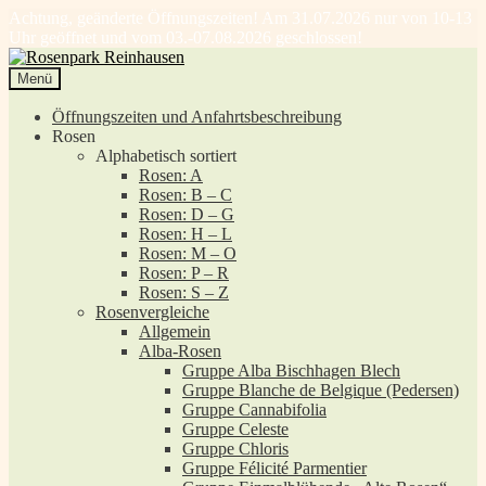
Achtung, geänderte Öffnungszeiten! Am 31.07.2026 nur von 10-13
Uhr geöffnet und vom 03.-07.08.2026 geschlossen!
Zur
Zum
Navigation
Inhalt
Menü
springen
springen
Öffnungszeiten und Anfahrtsbeschreibung
Rosen
Alphabetisch sortiert
Rosen: A
Rosen: B – C
Rosen: D – G
Rosen: H – L
Rosen: M – O
Rosen: P – R
Rosen: S – Z
Rosenvergleiche
Allgemein
Alba-Rosen
Gruppe Alba Bischhagen Blech
Gruppe Blanche de Belgique (Pedersen)
Gruppe Cannabifolia
Gruppe Celeste
Gruppe Chloris
Gruppe Félicité Parmentier