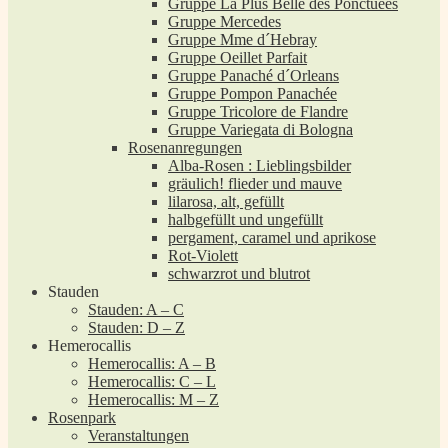
Gruppe La Plus Belle des Ponctuées
Gruppe Mercedes
Gruppe Mme d´Hebray
Gruppe Oeillet Parfait
Gruppe Panaché d´Orleans
Gruppe Pompon Panachée
Gruppe Tricolore de Flandre
Gruppe Variegata di Bologna
Rosenanregungen
Alba-Rosen : Lieblingsbilder
gräulich! flieder und mauve
lilarosa, alt, gefüllt
halbgefüllt und ungefüllt
pergament, caramel und aprikose
Rot-Violett
schwarzrot und blutrot
Stauden
Stauden: A – C
Stauden: D – Z
Hemerocallis
Hemerocallis: A – B
Hemerocallis: C – L
Hemerocallis: M – Z
Rosenpark
Veranstaltungen