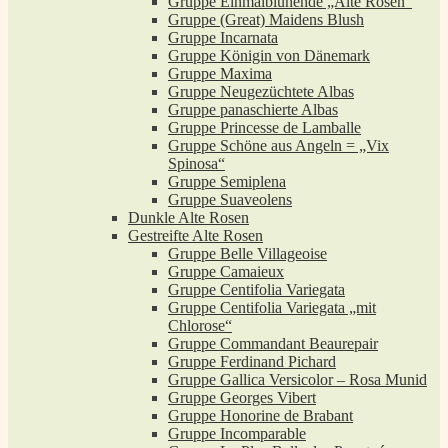
Gruppe Einmalblühende „Alte Rosen“
Gruppe (Great) Maidens Blush
Gruppe Incarnata
Gruppe Königin von Dänemark
Gruppe Maxima
Gruppe Neugezüchtete Albas
Gruppe panaschierte Albas
Gruppe Princesse de Lamballe
Gruppe Schöne aus Angeln = „Vix
Spinosa“
Gruppe Semiplena
Gruppe Suaveolens
Dunkle Alte Rosen
Gestreifte Alte Rosen
Gruppe Belle Villageoise
Gruppe Camaieux
Gruppe Centifolia Variegata
Gruppe Centifolia Variegata „mit
Chlorose“
Gruppe Commandant Beaurepair
Gruppe Ferdinand Pichard
Gruppe Gallica Versicolor – Rosa Munid
Gruppe Georges Vibert
Gruppe Honorine de Brabant
Gruppe Incomparable