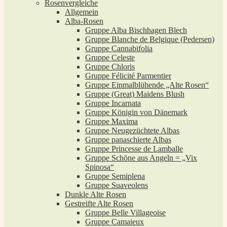
Rosenvergleiche
Allgemein
Alba-Rosen
Gruppe Alba Bischhagen Blech
Gruppe Blanche de Belgique (Pedersen)
Gruppe Cannabifolia
Gruppe Celeste
Gruppe Chloris
Gruppe Félicité Parmentier
Gruppe Einmalblühende „Alte Rosen“
Gruppe (Great) Maidens Blush
Gruppe Incarnata
Gruppe Königin von Dänemark
Gruppe Maxima
Gruppe Neugezüchtete Albas
Gruppe panaschierte Albas
Gruppe Princesse de Lamballe
Gruppe Schöne aus Angeln = „Vix
Spinosa“
Gruppe Semiplena
Gruppe Suaveolens
Dunkle Alte Rosen
Gestreifte Alte Rosen
Gruppe Belle Villageoise
Gruppe Camaieux