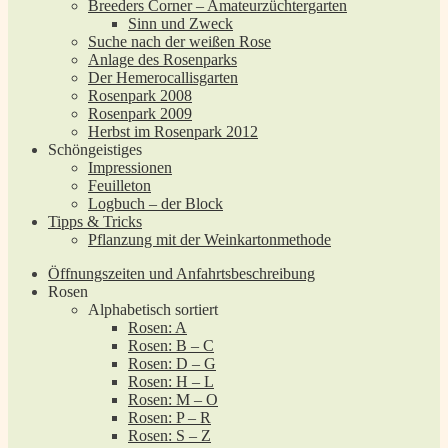
Breeders Corner – Amateurzüchtergarten
Sinn und Zweck
Suche nach der weißen Rose
Anlage des Rosenparks
Der Hemerocallisgarten
Rosenpark 2008
Rosenpark 2009
Herbst im Rosenpark 2012
Schöngeistiges
Impressionen
Feuilleton
Logbuch – der Block
Tipps & Tricks
Pflanzung mit der Weinkartonmethode
Öffnungszeiten und Anfahrtsbeschreibung
Rosen
Alphabetisch sortiert
Rosen: A
Rosen: B – C
Rosen: D – G
Rosen: H – L
Rosen: M – O
Rosen: P – R
Rosen: S – Z