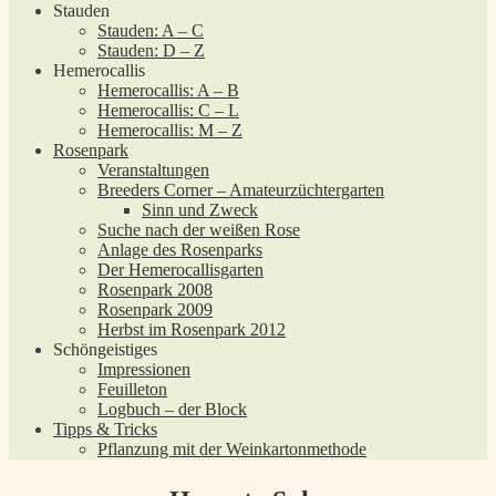
Stauden
Stauden: A – C
Stauden: D – Z
Hemerocallis
Hemerocallis: A – B
Hemerocallis: C – L
Hemerocallis: M – Z
Rosenpark
Veranstaltungen
Breeders Corner – Amateurzüchtergarten
Sinn und Zweck
Suche nach der weißen Rose
Anlage des Rosenparks
Der Hemerocallisgarten
Rosenpark 2008
Rosenpark 2009
Herbst im Rosenpark 2012
Schöngeistiges
Impressionen
Feuilleton
Logbuch – der Block
Tipps & Tricks
Pflanzung mit der Weinkartonmethode