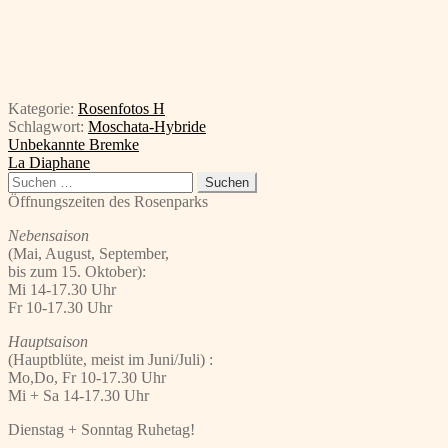
Kategorie:
Rosenfotos H
Schlagwort:
Moschata-Hybride
Beitragsnavigation
Vorheriger
Unbekannte Bremke
Beitrag:
Nächster
La Diaphane
Beitrag:
Suchen
nach:
Öffnungszeiten des Rosenparks
Nebensaison
(Mai, August, September,
bis zum 15. Oktober):
Mi 14-17.30 Uhr
Fr 10-17.30 Uhr
Hauptsaison
(Hauptblüte, meist im Juni/Juli) :
Mo,Do, Fr 10-17.30 Uhr
Mi + Sa 14-17.30 Uhr
Dienstag + Sonntag Ruhetag!