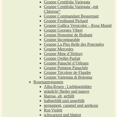
Gruppe Centifolia Variegata
Gruppe Centifolia Variegata „mit
Chlorose“
Gruppe Commandant Beaurepair
Gruppe Ferdinand Pichard
Gruppe Gallica Versicolor – Rosa Munid
Gruppe Georges Vibert
Gruppe Honorine de Brabant
Gruppe Incomparable
Gruppe La Plus Belle des Ponctuées
Gruppe Mercedes
Gruppe Mme d´Hebray
Gruppe Oeillet Parfait
Gruppe Panaché d´Orleans
Gruppe Pompon Panachée
Gruppe Tricolore de Flandre
Gruppe Variegata di Bologna
Rosenanregungen
Alba-Rosen : Lieblingsbilder
gräulich! flieder und mauve
lilarosa, alt, gefüllt
halbgefüllt und ungefüllt
pergament, caramel und aprikose
Rot-Violett
schwarzrot und blutrot