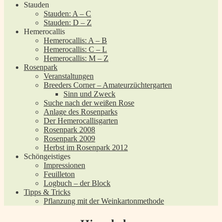
Stauden
Stauden: A – C
Stauden: D – Z
Hemerocallis
Hemerocallis: A – B
Hemerocallis: C – L
Hemerocallis: M – Z
Rosenpark
Veranstaltungen
Breeders Corner – Amateurzüchtergarten
Sinn und Zweck
Suche nach der weißen Rose
Anlage des Rosenparks
Der Hemerocallisgarten
Rosenpark 2008
Rosenpark 2009
Herbst im Rosenpark 2012
Schöngeistiges
Impressionen
Feuilleton
Logbuch – der Block
Tipps & Tricks
Pflanzung mit der Weinkartonmethode