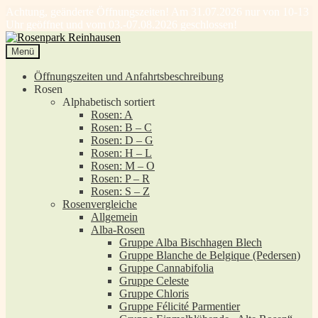
Achtung, geänderte Öffnungszeiten! Am 31.07.2026 nur von 10-13
Uhr geöffnet und vom 03.-07.08.2026 geschlossen!
Zur
Zum
Navigation
Inhalt
Menü
springen
springen
Öffnungszeiten und Anfahrtsbeschreibung
Rosen
Alphabetisch sortiert
Rosen: A
Rosen: B – C
Rosen: D – G
Rosen: H – L
Rosen: M – O
Rosen: P – R
Rosen: S – Z
Rosenvergleiche
Allgemein
Alba-Rosen
Gruppe Alba Bischhagen Blech
Gruppe Blanche de Belgique (Pedersen)
Gruppe Cannabifolia
Gruppe Celeste
Gruppe Chloris
Gruppe Félicité Parmentier