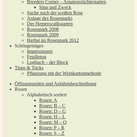
Breeders Corner – Amateurzüchtergarten
Sinn und Zweck
Suche nach der weißen Rose
Anlage des Rosenparks
Der Hemerocallisgarten
Rosenpark 2008
Rosenpark 2009
Herbst im Rosenpark 2012
Schöngeistiges
Impressionen
Feuilleton
Logbuch – der Block
Tipps & Tricks
Pflanzung mit der Weinkartonmethode
Öffnungszeiten und Anfahrtsbeschreibung
Rosen
Alphabetisch sortiert
Rosen: A
Rosen: B – C
Rosen: D – G
Rosen: H – L
Rosen: M – O
Rosen: P – R
Rosen: S – Z