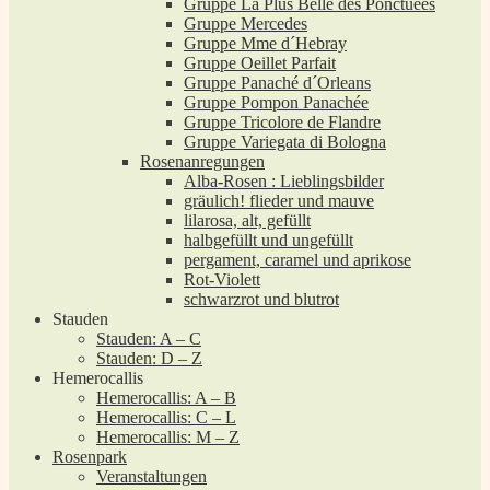
Gruppe La Plus Belle des Ponctuées
Gruppe Mercedes
Gruppe Mme d´Hebray
Gruppe Oeillet Parfait
Gruppe Panaché d´Orleans
Gruppe Pompon Panachée
Gruppe Tricolore de Flandre
Gruppe Variegata di Bologna
Rosenanregungen
Alba-Rosen : Lieblingsbilder
gräulich! flieder und mauve
lilarosa, alt, gefüllt
halbgefüllt und ungefüllt
pergament, caramel und aprikose
Rot-Violett
schwarzrot und blutrot
Stauden
Stauden: A – C
Stauden: D – Z
Hemerocallis
Hemerocallis: A – B
Hemerocallis: C – L
Hemerocallis: M – Z
Rosenpark
Veranstaltungen