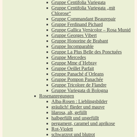
Gruppe Centifolia Variegata
Gruppe Centifolia Variegata „mit
Chlorose“
Gruppe Commandant Beaurepair
Gruppe Ferdinand Pichard
Gruppe Gallica Versicolor – Rosa Munid
Gruppe Georges Vibert
Gruppe Honorine de Brabant
Gruppe Incomparable
Gruppe La Plus Belle des Ponctuées
Gruppe Mercedes
Gruppe Mme d´Hebray
Gruppe Oeillet Parfait
Gruppe Panaché d´Orleans
Gruppe Pompon Panachée
Gruppe Tricolore de Flandre
Gruppe Variegata di Bologna
Rosenanregungen
Alba-Rosen : Lieblingsbilder
gräulich! flieder und mauve
lilarosa, alt, gefüllt
halbgefüllt und ungefüllt
pergament, caramel und aprikose
Rot-Violett
schwarzrot und blutrot