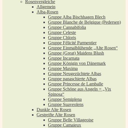
Rosenvergleiche
Allgemein
Alba-Rosen
Gruppe Alba Bischhagen Blech
Gruppe Blanche de Belgique (Pedersen)
Gruppe Cannabifolia
Gruppe Celeste
Gruppe Chloris
Gruppe Félicité Parmentier
Gruppe Einmalblühende „Alte Rosen“
Gruppe (Great) Maidens Blush
Gruppe Incarnata
Gruppe Königin von Dänemark
Gruppe Maxima
Gruppe Neugezüchtete Albas
Gruppe panaschierte Albas
Gruppe Princesse de Lamballe
Gruppe Schöne aus Angeln = „Vix
Spinosa“
Gruppe Semiplena
Gruppe Suaveolens
Dunkle Alte Rosen
Gestreifte Alte Rosen
Gruppe Belle Villageoise
Gruppe Camaieux