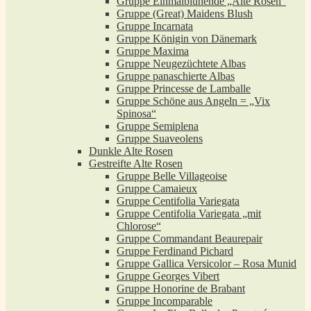
Gruppe Einmalblühende „Alte Rosen“
Gruppe (Great) Maidens Blush
Gruppe Incarnata
Gruppe Königin von Dänemark
Gruppe Maxima
Gruppe Neugezüchtete Albas
Gruppe panaschierte Albas
Gruppe Princesse de Lamballe
Gruppe Schöne aus Angeln = „Vix
Spinosa“
Gruppe Semiplena
Gruppe Suaveolens
Dunkle Alte Rosen
Gestreifte Alte Rosen
Gruppe Belle Villageoise
Gruppe Camaieux
Gruppe Centifolia Variegata
Gruppe Centifolia Variegata „mit
Chlorose“
Gruppe Commandant Beaurepair
Gruppe Ferdinand Pichard
Gruppe Gallica Versicolor – Rosa Munid
Gruppe Georges Vibert
Gruppe Honorine de Brabant
Gruppe Incomparable