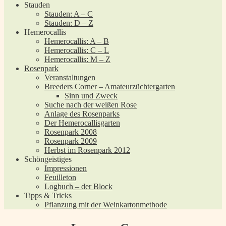
Stauden
Stauden: A – C
Stauden: D – Z
Hemerocallis
Hemerocallis: A – B
Hemerocallis: C – L
Hemerocallis: M – Z
Rosenpark
Veranstaltungen
Breeders Corner – Amateurzüchtergarten
Sinn und Zweck
Suche nach der weißen Rose
Anlage des Rosenparks
Der Hemerocallisgarten
Rosenpark 2008
Rosenpark 2009
Herbst im Rosenpark 2012
Schöngeistiges
Impressionen
Feuilleton
Logbuch – der Block
Tipps & Tricks
Pflanzung mit der Weinkartonmethode