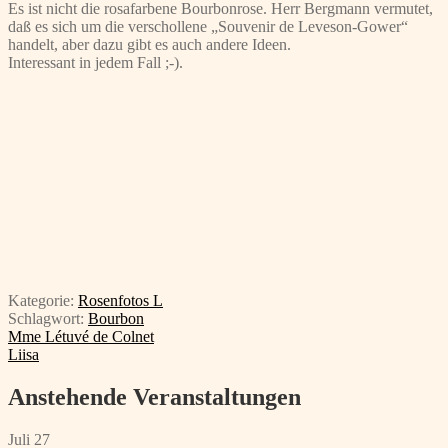
Es ist nicht die rosafarbene Bourbonrose. Herr Bergmann vermutet,
daß es sich um die verschollene „Souvenir de Leveson-Gower“
handelt, aber dazu gibt es auch andere Ideen.
Interessant in jedem Fall ;-).
Kategorie:
Rosenfotos L
Schlagwort:
Bourbon
Beitragsnavigation
Vorheriger
Mme Létuvé de Colnet
Beitrag:
Nächster
Liisa
Beitrag:
Anstehende Veranstaltungen
Juli
27