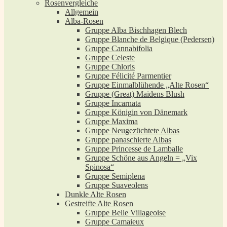
Rosenvergleiche
Allgemein
Alba-Rosen
Gruppe Alba Bischhagen Blech
Gruppe Blanche de Belgique (Pedersen)
Gruppe Cannabifolia
Gruppe Celeste
Gruppe Chloris
Gruppe Félicité Parmentier
Gruppe Einmalblühende „Alte Rosen“
Gruppe (Great) Maidens Blush
Gruppe Incarnata
Gruppe Königin von Dänemark
Gruppe Maxima
Gruppe Neugezüchtete Albas
Gruppe panaschierte Albas
Gruppe Princesse de Lamballe
Gruppe Schöne aus Angeln = „Vix
Spinosa“
Gruppe Semiplena
Gruppe Suaveolens
Dunkle Alte Rosen
Gestreifte Alte Rosen
Gruppe Belle Villageoise
Gruppe Camaieux