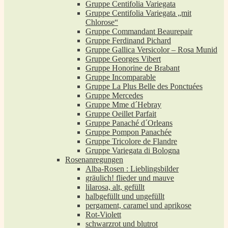
Gruppe Centifolia Variegata
Gruppe Centifolia Variegata „mit
Chlorose“
Gruppe Commandant Beaurepair
Gruppe Ferdinand Pichard
Gruppe Gallica Versicolor – Rosa Munid
Gruppe Georges Vibert
Gruppe Honorine de Brabant
Gruppe Incomparable
Gruppe La Plus Belle des Ponctuées
Gruppe Mercedes
Gruppe Mme d´Hebray
Gruppe Oeillet Parfait
Gruppe Panaché d´Orleans
Gruppe Pompon Panachée
Gruppe Tricolore de Flandre
Gruppe Variegata di Bologna
Rosenanregungen
Alba-Rosen : Lieblingsbilder
gräulich! flieder und mauve
lilarosa, alt, gefüllt
halbgefüllt und ungefüllt
pergament, caramel und aprikose
Rot-Violett
schwarzrot und blutrot