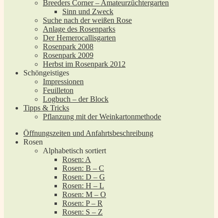
Breeders Corner – Amateurzüchtergarten
Sinn und Zweck
Suche nach der weißen Rose
Anlage des Rosenparks
Der Hemerocallisgarten
Rosenpark 2008
Rosenpark 2009
Herbst im Rosenpark 2012
Schöngeistiges
Impressionen
Feuilleton
Logbuch – der Block
Tipps & Tricks
Pflanzung mit der Weinkartonmethode
Öffnungszeiten und Anfahrtsbeschreibung
Rosen
Alphabetisch sortiert
Rosen: A
Rosen: B – C
Rosen: D – G
Rosen: H – L
Rosen: M – O
Rosen: P – R
Rosen: S – Z