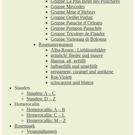
Gruppe La Plus Belle des Ponctuées
Gruppe Mercedes
Gruppe Mme d´Hebray
Gruppe Oeillet Parfait
Gruppe Panaché d´Orleans
Gruppe Pompon Panachée
Gruppe Tricolore de Flandre
Gruppe Variegata di Bologna
Rosenanregungen
Alba-Rosen : Lieblingsbilder
gräulich! flieder und mauve
lilarosa, alt, gefüllt
halbgefüllt und ungefüllt
pergament, caramel und aprikose
Rot-Violett
schwarzrot und blutrot
Stauden
Stauden: A – C
Stauden: D – Z
Hemerocallis
Hemerocallis: A – B
Hemerocallis: C – L
Hemerocallis: M – Z
Rosenpark
Veranstaltungen