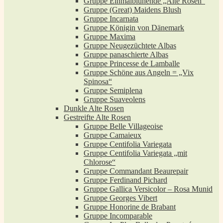
Gruppe Einmalblühende „Alte Rosen“
Gruppe (Great) Maidens Blush
Gruppe Incarnata
Gruppe Königin von Dänemark
Gruppe Maxima
Gruppe Neugezüchtete Albas
Gruppe panaschierte Albas
Gruppe Princesse de Lamballe
Gruppe Schöne aus Angeln = „Vix
Spinosa“
Gruppe Semiplena
Gruppe Suaveolens
Dunkle Alte Rosen
Gestreifte Alte Rosen
Gruppe Belle Villageoise
Gruppe Camaieux
Gruppe Centifolia Variegata
Gruppe Centifolia Variegata „mit
Chlorose“
Gruppe Commandant Beaurepair
Gruppe Ferdinand Pichard
Gruppe Gallica Versicolor – Rosa Munid
Gruppe Georges Vibert
Gruppe Honorine de Brabant
Gruppe Incomparable