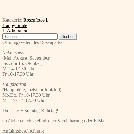
Kategorie:
Rosenfotos L
Beitragsnavigation
Vorheriger
Happy Smile
Beitrag:
Nächster
L´Admiration
Beitrag:
Suchen
nach:
Öffnungszeiten des Rosenparks
Nebensaison
(Mai, August, September,
bis zum 15. Oktober):
Mi 14-17.30 Uhr
Fr 10-17.30 Uhr
Hauptsaison
(Hauptblüte, meist im Juni/Juli) :
Mo,Do, Fr 10-17.30 Uhr
Mi + Sa 14-17.30 Uhr
Dienstag + Sonntag Ruhetag!
zusätzlich nach telefonischer Vereinbarung oder E-Mail.
Anfahrtsbeschreibung