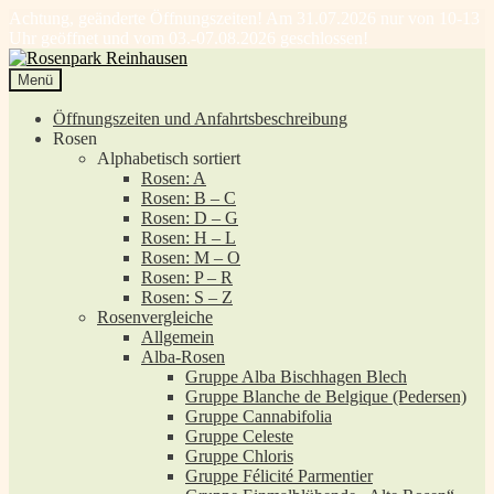
Achtung, geänderte Öffnungszeiten! Am 31.07.2026 nur von 10-13
Uhr geöffnet und vom 03.-07.08.2026 geschlossen!
Zur
Zum
Navigation
Inhalt
Menü
springen
springen
Öffnungszeiten und Anfahrtsbeschreibung
Rosen
Alphabetisch sortiert
Rosen: A
Rosen: B – C
Rosen: D – G
Rosen: H – L
Rosen: M – O
Rosen: P – R
Rosen: S – Z
Rosenvergleiche
Allgemein
Alba-Rosen
Gruppe Alba Bischhagen Blech
Gruppe Blanche de Belgique (Pedersen)
Gruppe Cannabifolia
Gruppe Celeste
Gruppe Chloris
Gruppe Félicité Parmentier