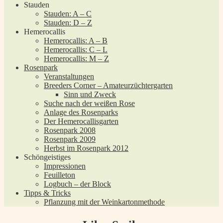
Stauden
Stauden: A – C
Stauden: D – Z
Hemerocallis
Hemerocallis: A – B
Hemerocallis: C – L
Hemerocallis: M – Z
Rosenpark
Veranstaltungen
Breeders Corner – Amateurzüchtergarten
Sinn und Zweck
Suche nach der weißen Rose
Anlage des Rosenparks
Der Hemerocallisgarten
Rosenpark 2008
Rosenpark 2009
Herbst im Rosenpark 2012
Schöngeistiges
Impressionen
Feuilleton
Logbuch – der Block
Tipps & Tricks
Pflanzung mit der Weinkartonmethode