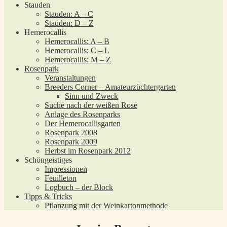
Stauden
Stauden: A – C
Stauden: D – Z
Hemerocallis
Hemerocallis: A – B
Hemerocallis: C – L
Hemerocallis: M – Z
Rosenpark
Veranstaltungen
Breeders Corner – Amateurzüchtergarten
Sinn und Zweck
Suche nach der weißen Rose
Anlage des Rosenparks
Der Hemerocallisgarten
Rosenpark 2008
Rosenpark 2009
Herbst im Rosenpark 2012
Schöngeistiges
Impressionen
Feuilleton
Logbuch – der Block
Tipps & Tricks
Pflanzung mit der Weinkartonmethode