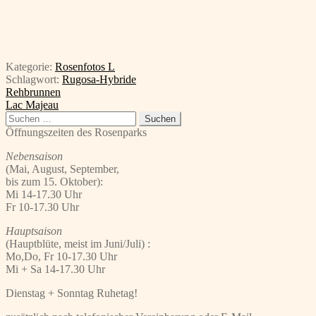
Kategorie:
Rosenfotos L
Schlagwort:
Rugosa-Hybride
Beitragsnavigation
Vorheriger
Rehbrunnen
Beitrag:
Nächster
Lac Majeau
Beitrag:
Suchen
nach:
Öffnungszeiten des Rosenparks
Nebensaison
(Mai, August, September,
bis zum 15. Oktober):
Mi 14-17.30 Uhr
Fr 10-17.30 Uhr
Hauptsaison
(Hauptblüte, meist im Juni/Juli) :
Mo,Do, Fr 10-17.30 Uhr
Mi + Sa 14-17.30 Uhr
Dienstag + Sonntag Ruhetag!