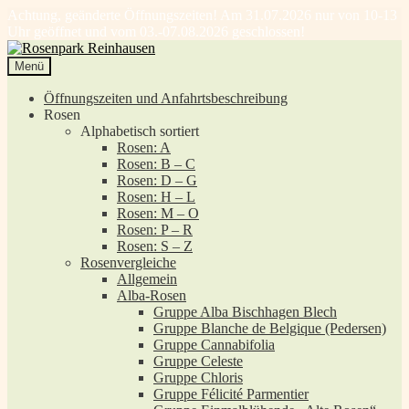
Achtung, geänderte Öffnungszeiten! Am 31.07.2026 nur von 10-13
Uhr geöffnet und vom 03.-07.08.2026 geschlossen!
Zur
Zum
Navigation
Inhalt
Menü
springen
springen
Öffnungszeiten und Anfahrtsbeschreibung
Rosen
Alphabetisch sortiert
Rosen: A
Rosen: B – C
Rosen: D – G
Rosen: H – L
Rosen: M – O
Rosen: P – R
Rosen: S – Z
Rosenvergleiche
Allgemein
Alba-Rosen
Gruppe Alba Bischhagen Blech
Gruppe Blanche de Belgique (Pedersen)
Gruppe Cannabifolia
Gruppe Celeste
Gruppe Chloris
Gruppe Félicité Parmentier