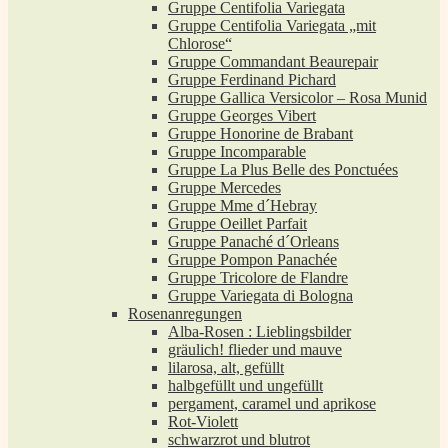
Gruppe Centifolia Variegata
Gruppe Centifolia Variegata „mit
Chlorose“
Gruppe Commandant Beaurepair
Gruppe Ferdinand Pichard
Gruppe Gallica Versicolor – Rosa Munid
Gruppe Georges Vibert
Gruppe Honorine de Brabant
Gruppe Incomparable
Gruppe La Plus Belle des Ponctuées
Gruppe Mercedes
Gruppe Mme d´Hebray
Gruppe Oeillet Parfait
Gruppe Panaché d´Orleans
Gruppe Pompon Panachée
Gruppe Tricolore de Flandre
Gruppe Variegata di Bologna
Rosenanregungen
Alba-Rosen : Lieblingsbilder
gräulich! flieder und mauve
lilarosa, alt, gefüllt
halbgefüllt und ungefüllt
pergament, caramel und aprikose
Rot-Violett
schwarzrot und blutrot