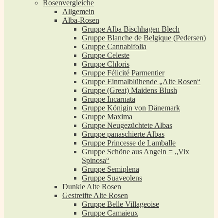
Rosenvergleiche
Allgemein
Alba-Rosen
Gruppe Alba Bischhagen Blech
Gruppe Blanche de Belgique (Pedersen)
Gruppe Cannabifolia
Gruppe Celeste
Gruppe Chloris
Gruppe Félicité Parmentier
Gruppe Einmalblühende „Alte Rosen“
Gruppe (Great) Maidens Blush
Gruppe Incarnata
Gruppe Königin von Dänemark
Gruppe Maxima
Gruppe Neugezüchtete Albas
Gruppe panaschierte Albas
Gruppe Princesse de Lamballe
Gruppe Schöne aus Angeln = „Vix
Spinosa“
Gruppe Semiplena
Gruppe Suaveolens
Dunkle Alte Rosen
Gestreifte Alte Rosen
Gruppe Belle Villageoise
Gruppe Camaieux