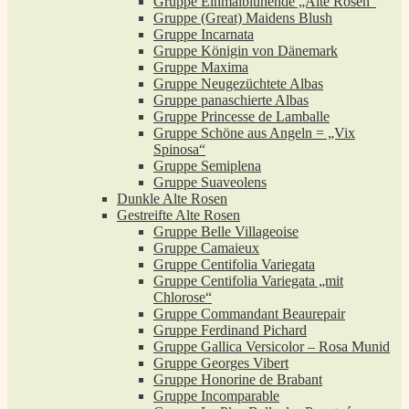
Gruppe Einmalblühende „Alte Rosen“
Gruppe (Great) Maidens Blush
Gruppe Incarnata
Gruppe Königin von Dänemark
Gruppe Maxima
Gruppe Neugezüchtete Albas
Gruppe panaschierte Albas
Gruppe Princesse de Lamballe
Gruppe Schöne aus Angeln = „Vix
Spinosa“
Gruppe Semiplena
Gruppe Suaveolens
Dunkle Alte Rosen
Gestreifte Alte Rosen
Gruppe Belle Villageoise
Gruppe Camaieux
Gruppe Centifolia Variegata
Gruppe Centifolia Variegata „mit
Chlorose“
Gruppe Commandant Beaurepair
Gruppe Ferdinand Pichard
Gruppe Gallica Versicolor – Rosa Munid
Gruppe Georges Vibert
Gruppe Honorine de Brabant
Gruppe Incomparable