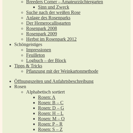
Breeders Corner – Amateurzüchtergarten
Sinn und Zweck
Suche nach der weißen Rose
Anlage des Rosenparks
Der Hemerocallisgarten
Rosenpark 2008
Rosenpark 2009
Herbst im Rosenpark 2012
Schöngeistiges
Impressionen
Feuilleton
Logbuch – der Block
Tipps & Tricks
Pflanzung mit der Weinkartonmethode
Öffnungszeiten und Anfahrtsbeschreibung
Rosen
Alphabetisch sortiert
Rosen: A
Rosen: B – C
Rosen: D – G
Rosen: H – L
Rosen: M – O
Rosen: P – R
Rosen: S – Z