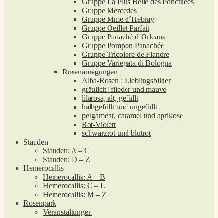
Gruppe La Plus Belle des Ponctuées
Gruppe Mercedes
Gruppe Mme d´Hebray
Gruppe Oeillet Parfait
Gruppe Panaché d´Orleans
Gruppe Pompon Panachée
Gruppe Tricolore de Flandre
Gruppe Variegata di Bologna
Rosenanregungen
Alba-Rosen : Lieblingsbilder
gräulich! flieder und mauve
lilarosa, alt, gefüllt
halbgefüllt und ungefüllt
pergament, caramel und aprikose
Rot-Violett
schwarzrot und blutrot
Stauden
Stauden: A – C
Stauden: D – Z
Hemerocallis
Hemerocallis: A – B
Hemerocallis: C – L
Hemerocallis: M – Z
Rosenpark
Veranstaltungen