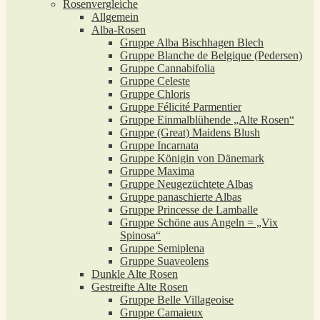
Rosenvergleiche
Allgemein
Alba-Rosen
Gruppe Alba Bischhagen Blech
Gruppe Blanche de Belgique (Pedersen)
Gruppe Cannabifolia
Gruppe Celeste
Gruppe Chloris
Gruppe Félicité Parmentier
Gruppe Einmalblühende „Alte Rosen“
Gruppe (Great) Maidens Blush
Gruppe Incarnata
Gruppe Königin von Dänemark
Gruppe Maxima
Gruppe Neugezüchtete Albas
Gruppe panaschierte Albas
Gruppe Princesse de Lamballe
Gruppe Schöne aus Angeln = „Vix
Spinosa“
Gruppe Semiplena
Gruppe Suaveolens
Dunkle Alte Rosen
Gestreifte Alte Rosen
Gruppe Belle Villageoise
Gruppe Camaieux