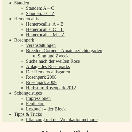
Stauden
Stauden: A – C
Stauden: D – Z
Hemerocallis
Hemerocallis: A – B
Hemerocallis: C – L
Hemerocallis: M – Z
Rosenpark
Veranstaltungen
Breeders Corner – Amateurzüchtergarten
Sinn und Zweck
Suche nach der weißen Rose
Anlage des Rosenparks
Der Hemerocallisgarten
Rosenpark 2008
Rosenpark 2009
Herbst im Rosenpark 2012
Schöngeistiges
Impressionen
Feuilleton
Logbuch – der Block
Tipps & Tricks
Pflanzung mit der Weinkartonmethode