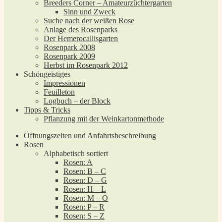
Breeders Corner – Amateurzüchtergarten
Sinn und Zweck
Suche nach der weißen Rose
Anlage des Rosenparks
Der Hemerocallisgarten
Rosenpark 2008
Rosenpark 2009
Herbst im Rosenpark 2012
Schöngeistiges
Impressionen
Feuilleton
Logbuch – der Block
Tipps & Tricks
Pflanzung mit der Weinkartonmethode
Öffnungszeiten und Anfahrtsbeschreibung
Rosen
Alphabetisch sortiert
Rosen: A
Rosen: B – C
Rosen: D – G
Rosen: H – L
Rosen: M – O
Rosen: P – R
Rosen: S – Z