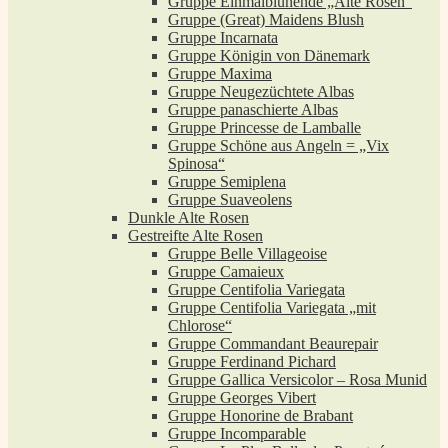
Gruppe Einmalblühende „Alte Rosen“
Gruppe (Great) Maidens Blush
Gruppe Incarnata
Gruppe Königin von Dänemark
Gruppe Maxima
Gruppe Neugezüchtete Albas
Gruppe panaschierte Albas
Gruppe Princesse de Lamballe
Gruppe Schöne aus Angeln = „Vix
Spinosa“
Gruppe Semiplena
Gruppe Suaveolens
Dunkle Alte Rosen
Gestreifte Alte Rosen
Gruppe Belle Villageoise
Gruppe Camaieux
Gruppe Centifolia Variegata
Gruppe Centifolia Variegata „mit
Chlorose“
Gruppe Commandant Beaurepair
Gruppe Ferdinand Pichard
Gruppe Gallica Versicolor – Rosa Munid
Gruppe Georges Vibert
Gruppe Honorine de Brabant
Gruppe Incomparable