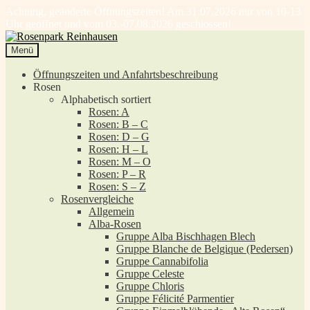
Achtung, geänderte Öffnungszeiten! Am 31.07.2026 nur von 10-13
Uhr geöffnet und vom 03.-07.08.2026 geschlossen!
Zur
Zum
Navigation
Inhalt
Menü
springen
springen
Öffnungszeiten und Anfahrtsbeschreibung
Rosen
Alphabetisch sortiert
Rosen: A
Rosen: B – C
Rosen: D – G
Rosen: H – L
Rosen: M – O
Rosen: P – R
Rosen: S – Z
Rosenvergleiche
Allgemein
Alba-Rosen
Gruppe Alba Bischhagen Blech
Gruppe Blanche de Belgique (Pedersen)
Gruppe Cannabifolia
Gruppe Celeste
Gruppe Chloris
Gruppe Félicité Parmentier