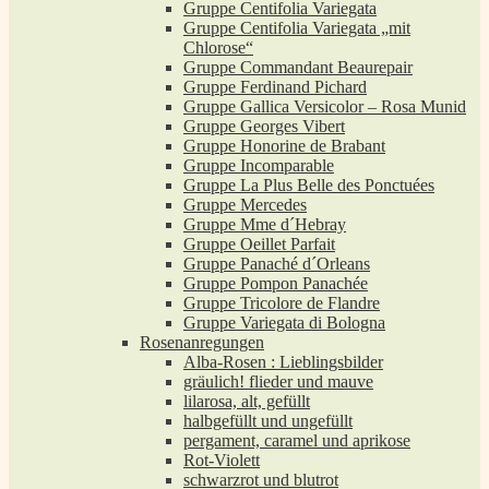
Gruppe Centifolia Variegata
Gruppe Centifolia Variegata „mit
Chlorose“
Gruppe Commandant Beaurepair
Gruppe Ferdinand Pichard
Gruppe Gallica Versicolor – Rosa Munid
Gruppe Georges Vibert
Gruppe Honorine de Brabant
Gruppe Incomparable
Gruppe La Plus Belle des Ponctuées
Gruppe Mercedes
Gruppe Mme d´Hebray
Gruppe Oeillet Parfait
Gruppe Panaché d´Orleans
Gruppe Pompon Panachée
Gruppe Tricolore de Flandre
Gruppe Variegata di Bologna
Rosenanregungen
Alba-Rosen : Lieblingsbilder
gräulich! flieder und mauve
lilarosa, alt, gefüllt
halbgefüllt und ungefüllt
pergament, caramel und aprikose
Rot-Violett
schwarzrot und blutrot