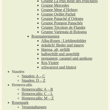
Gruppe La Plus Belle des Ponctuées
Gruppe Mercedes
Gruppe Mme d´Hebray
Gruppe Oeillet Parfait
Gruppe Panaché d´Orleans
Gruppe Pompon Panachée
Gruppe Tricolore de Flandre
Gruppe Variegata di Bologna
Rosenanregungen
Alba-Rosen : Lieblingsbilder
gräulich! flieder und mauve
lilarosa, alt, gefüllt
halbgefüllt und ungefüllt
pergament, caramel und aprikose
Rot-Violett
schwarzrot und blutrot
Stauden
Stauden: A – C
Stauden: D – Z
Hemerocallis
Hemerocallis: A – B
Hemerocallis: C – L
Hemerocallis: M – Z
Rosenpark
Veranstaltungen