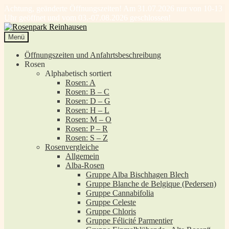
Achtung, geänderte Öffnungszeiten! Am 31.07.2026 nur von 10-13
Uhr geöffnet und vom 03.-07.08.2026 geschlossen!
Zur
Zum
Navigation
Inhalt
Menü
springen
springen
Öffnungszeiten und Anfahrtsbeschreibung
Rosen
Alphabetisch sortiert
Rosen: A
Rosen: B – C
Rosen: D – G
Rosen: H – L
Rosen: M – O
Rosen: P – R
Rosen: S – Z
Rosenvergleiche
Allgemein
Alba-Rosen
Gruppe Alba Bischhagen Blech
Gruppe Blanche de Belgique (Pedersen)
Gruppe Cannabifolia
Gruppe Celeste
Gruppe Chloris
Gruppe Félicité Parmentier