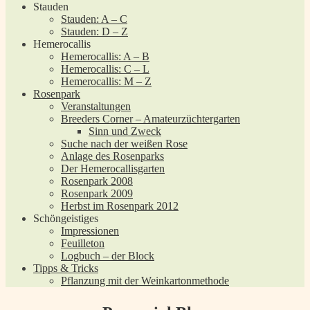
Stauden
Stauden: A – C
Stauden: D – Z
Hemerocallis
Hemerocallis: A – B
Hemerocallis: C – L
Hemerocallis: M – Z
Rosenpark
Veranstaltungen
Breeders Corner – Amateurzüchtergarten
Sinn und Zweck
Suche nach der weißen Rose
Anlage des Rosenparks
Der Hemerocallisgarten
Rosenpark 2008
Rosenpark 2009
Herbst im Rosenpark 2012
Schöngeistiges
Impressionen
Feuilleton
Logbuch – der Block
Tipps & Tricks
Pflanzung mit der Weinkartonmethode