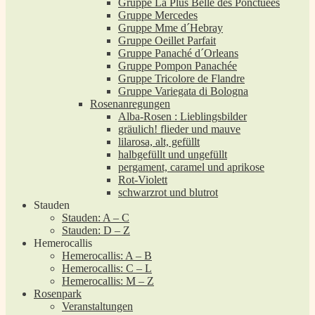
Gruppe La Plus Belle des Ponctuées
Gruppe Mercedes
Gruppe Mme d´Hebray
Gruppe Oeillet Parfait
Gruppe Panaché d´Orleans
Gruppe Pompon Panachée
Gruppe Tricolore de Flandre
Gruppe Variegata di Bologna
Rosenanregungen
Alba-Rosen : Lieblingsbilder
gräulich! flieder und mauve
lilarosa, alt, gefüllt
halbgefüllt und ungefüllt
pergament, caramel und aprikose
Rot-Violett
schwarzrot und blutrot
Stauden
Stauden: A – C
Stauden: D – Z
Hemerocallis
Hemerocallis: A – B
Hemerocallis: C – L
Hemerocallis: M – Z
Rosenpark
Veranstaltungen