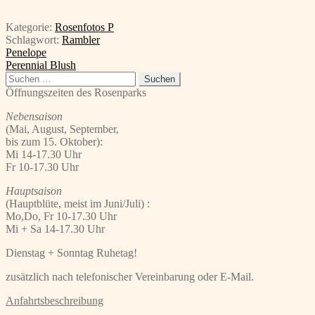
Kategorie:
Rosenfotos P
Schlagwort:
Rambler
Beitragsnavigation
Vorheriger
Penelope
Beitrag:
Nächster
Perennial Blush
Beitrag:
Suchen
nach:
Öffnungszeiten des Rosenparks
Nebensaison
(Mai, August, September,
bis zum 15. Oktober):
Mi 14-17.30 Uhr
Fr 10-17.30 Uhr
Hauptsaison
(Hauptblüte, meist im Juni/Juli) :
Mo,Do, Fr 10-17.30 Uhr
Mi + Sa 14-17.30 Uhr
Dienstag + Sonntag Ruhetag!
zusätzlich nach telefonischer Vereinbarung oder E-Mail.
Anfahrtsbeschreibung