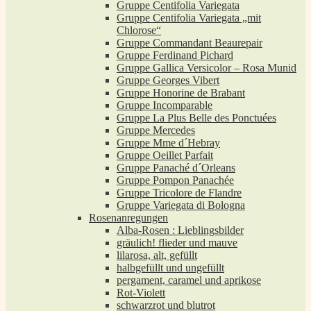
Gruppe Centifolia Variegata
Gruppe Centifolia Variegata „mit
Chlorose“
Gruppe Commandant Beaurepair
Gruppe Ferdinand Pichard
Gruppe Gallica Versicolor – Rosa Munid
Gruppe Georges Vibert
Gruppe Honorine de Brabant
Gruppe Incomparable
Gruppe La Plus Belle des Ponctuées
Gruppe Mercedes
Gruppe Mme d´Hebray
Gruppe Oeillet Parfait
Gruppe Panaché d´Orleans
Gruppe Pompon Panachée
Gruppe Tricolore de Flandre
Gruppe Variegata di Bologna
Rosenanregungen
Alba-Rosen : Lieblingsbilder
gräulich! flieder und mauve
lilarosa, alt, gefüllt
halbgefüllt und ungefüllt
pergament, caramel und aprikose
Rot-Violett
schwarzrot und blutrot