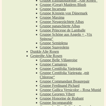
Gruppe Einmalblühende „Alte Rosen“
Gruppe (Great) Maidens Blush
Gruppe Incarnata
Gruppe Königin von Dänemark
Gruppe Maxima
Gruppe Neugezüchtete Albas
Gruppe panaschierte Albas
Gruppe Princesse de Lamballe
Gruppe Schöne aus Angeln = „Vix
Spinosa“
Gruppe Semiplena
Gruppe Suaveolens
Dunkle Alte Rosen
Gestreifte Alte Rosen
Gruppe Belle Villageoise
Gruppe Camaieux
Gruppe Centifolia Variegata
Gruppe Centifolia Variegata „mit
Chlorose“
Gruppe Commandant Beaurepair
Gruppe Ferdinand Pichard
Gruppe Gallica Versicolor – Rosa Munid
Gruppe Georges Vibert
Gruppe Honorine de Brabant
Gruppe Incomparable