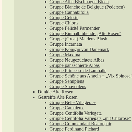
Gruppe Alba Bischhagen Blech
Gruppe Blanche de Belgique (Pedersen)
Gruppe Cannabifolia
Gruppe Celeste
Gruppe Chloris
Gruppe Félicité Parmentier
Gruppe Einmalblühende „Alte Rosen“
Gruppe (Great) Maidens Blush
Gruppe Incarnata
Gruppe Königin von Dänemark
Gruppe Maxima
Gruppe Neugezüchtete Albas
Gruppe panaschierte Albas
Gruppe Princesse de Lamballe
Gruppe Schöne aus Angeln = „Vix Spinosa
Gruppe Semiplena
Gruppe Suaveolens
Dunkle Alte Rosen
Gestreifte Alte Rosen
Gruppe Belle Villageoise
Gruppe Camaieux
Gruppe Centifolia Variegata
Gruppe Centifolia Variegata „mit Chlorose“
Gruppe Commandant Beaurepair
Gruppe Ferdinand Pichard