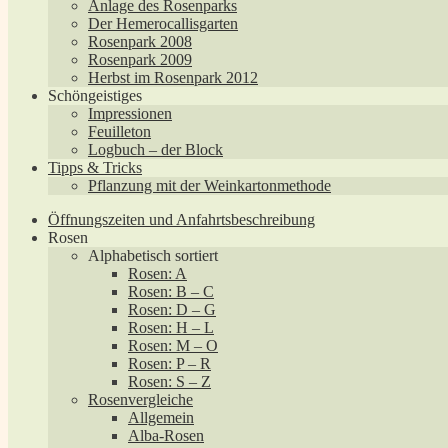
Anlage des Rosenparks
Der Hemerocallisgarten
Rosenpark 2008
Rosenpark 2009
Herbst im Rosenpark 2012
Schöngeistiges
Impressionen
Feuilleton
Logbuch – der Block
Tipps & Tricks
Pflanzung mit der Weinkartonmethode
Öffnungszeiten und Anfahrtsbeschreibung
Rosen
Alphabetisch sortiert
Rosen: A
Rosen: B – C
Rosen: D – G
Rosen: H – L
Rosen: M – O
Rosen: P – R
Rosen: S – Z
Rosenvergleiche
Allgemein
Alba-Rosen