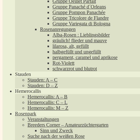
Gruppe Oeillet Parfait
Gruppe Panaché d´Orleans
Gruppe Pompon Panachée
Gruppe Tricolore de Flandre
Gruppe Variegata di Bologna
Rosenanregungen
Alba-Rosen : Lieblingsbilder
gräulich! flieder und mauve
lilarosa, alt, gefüllt
halbgefüllt und ungefüllt
pergament, caramel und aprikose
Rot-Violett
schwarzrot und blutrot
Stauden
Stauden: A – C
Stauden: D – Z
Hemerocallis
Hemerocallis: A – B
Hemerocallis: C – L
Hemerocallis: M – Z
Rosenpark
Veranstaltungen
Breeders Corner – Amateurzüchtergarten
Sinn und Zweck
Suche nach der weißen Rose