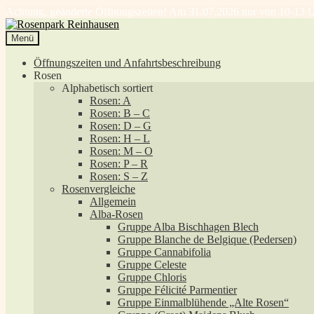
Achtung, geänderte Öffnungszeiten! Am 31.07.2026 nur von 10-13 U
Zur
Zum
Navigation
Inhalt
Menü
springen
springen
Öffnungszeiten und Anfahrtsbeschreibung
Rosen
Alphabetisch sortiert
Rosen: A
Rosen: B – C
Rosen: D – G
Rosen: H – L
Rosen: M – O
Rosen: P – R
Rosen: S – Z
Rosenvergleiche
Allgemein
Alba-Rosen
Gruppe Alba Bischhagen Blech
Gruppe Blanche de Belgique (Pedersen)
Gruppe Cannabifolia
Gruppe Celeste
Gruppe Chloris
Gruppe Félicité Parmentier
Gruppe Einmalblühende „Alte Rosen“