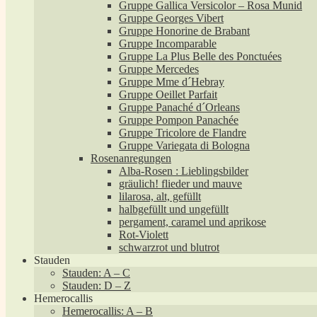
Gruppe Gallica Versicolor – Rosa Munid
Gruppe Georges Vibert
Gruppe Honorine de Brabant
Gruppe Incomparable
Gruppe La Plus Belle des Ponctuées
Gruppe Mercedes
Gruppe Mme d´Hebray
Gruppe Oeillet Parfait
Gruppe Panaché d´Orleans
Gruppe Pompon Panachée
Gruppe Tricolore de Flandre
Gruppe Variegata di Bologna
Rosenanregungen
Alba-Rosen : Lieblingsbilder
gräulich! flieder und mauve
lilarosa, alt, gefüllt
halbgefüllt und ungefüllt
pergament, caramel und aprikose
Rot-Violett
schwarzrot und blutrot
Stauden
Stauden: A – C
Stauden: D – Z
Hemerocallis
Hemerocallis: A – B