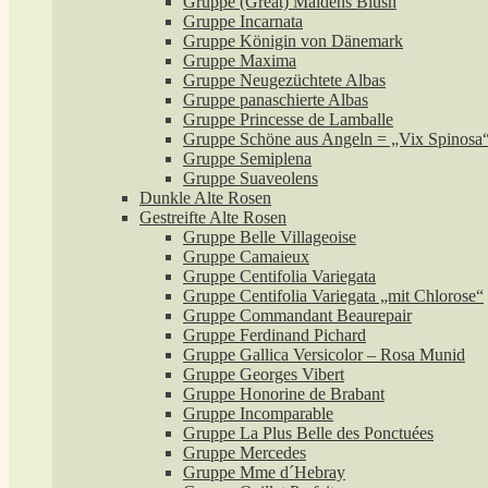
Gruppe (Great) Maidens Blush
Gruppe Incarnata
Gruppe Königin von Dänemark
Gruppe Maxima
Gruppe Neugezüchtete Albas
Gruppe panaschierte Albas
Gruppe Princesse de Lamballe
Gruppe Schöne aus Angeln = „Vix Spinosa
Gruppe Semiplena
Gruppe Suaveolens
Dunkle Alte Rosen
Gestreifte Alte Rosen
Gruppe Belle Villageoise
Gruppe Camaieux
Gruppe Centifolia Variegata
Gruppe Centifolia Variegata „mit Chlorose“
Gruppe Commandant Beaurepair
Gruppe Ferdinand Pichard
Gruppe Gallica Versicolor – Rosa Munid
Gruppe Georges Vibert
Gruppe Honorine de Brabant
Gruppe Incomparable
Gruppe La Plus Belle des Ponctuées
Gruppe Mercedes
Gruppe Mme d´Hebray