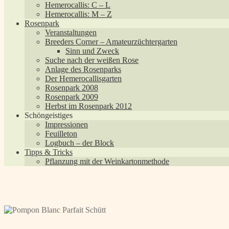
Hemerocallis: C – L
Hemerocallis: M – Z
Rosenpark
Veranstaltungen
Breeders Corner – Amateurzüchtergarten
Sinn und Zweck
Suche nach der weißen Rose
Anlage des Rosenparks
Der Hemerocallisgarten
Rosenpark 2008
Rosenpark 2009
Herbst im Rosenpark 2012
Schöngeistiges
Impressionen
Feuilleton
Logbuch – der Block
Tipps & Tricks
Pflanzung mit der Weinkartonmethode