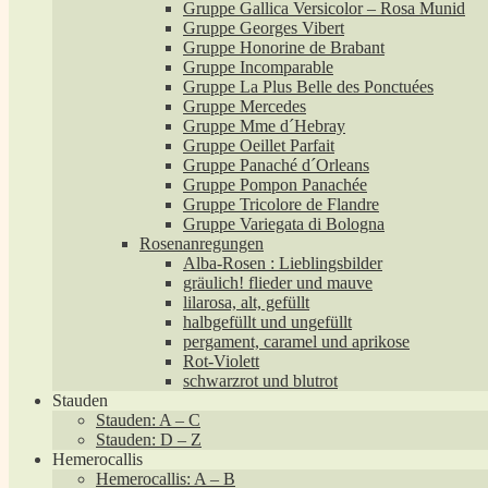
Gruppe Gallica Versicolor – Rosa Munid
Gruppe Georges Vibert
Gruppe Honorine de Brabant
Gruppe Incomparable
Gruppe La Plus Belle des Ponctuées
Gruppe Mercedes
Gruppe Mme d´Hebray
Gruppe Oeillet Parfait
Gruppe Panaché d´Orleans
Gruppe Pompon Panachée
Gruppe Tricolore de Flandre
Gruppe Variegata di Bologna
Rosenanregungen
Alba-Rosen : Lieblingsbilder
gräulich! flieder und mauve
lilarosa, alt, gefüllt
halbgefüllt und ungefüllt
pergament, caramel und aprikose
Rot-Violett
schwarzrot und blutrot
Stauden
Stauden: A – C
Stauden: D – Z
Hemerocallis
Hemerocallis: A – B