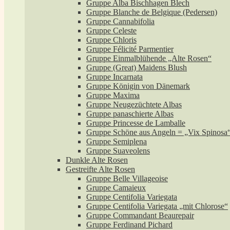
Gruppe Alba Bischhagen Blech
Gruppe Blanche de Belgique (Pedersen)
Gruppe Cannabifolia
Gruppe Celeste
Gruppe Chloris
Gruppe Félicité Parmentier
Gruppe Einmalblühende „Alte Rosen“
Gruppe (Great) Maidens Blush
Gruppe Incarnata
Gruppe Königin von Dänemark
Gruppe Maxima
Gruppe Neugezüchtete Albas
Gruppe panaschierte Albas
Gruppe Princesse de Lamballe
Gruppe Schöne aus Angeln = „Vix Spinosa
Gruppe Semiplena
Gruppe Suaveolens
Dunkle Alte Rosen
Gestreifte Alte Rosen
Gruppe Belle Villageoise
Gruppe Camaieux
Gruppe Centifolia Variegata
Gruppe Centifolia Variegata „mit Chlorose“
Gruppe Commandant Beaurepair
Gruppe Ferdinand Pichard