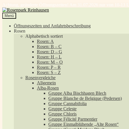
Achtung, geänderte Öffnungszeiten! Am 31.07.2026 nur von 10-13 U
Zur
Zum
Navigation
Inhalt
Menü
springen
springen
Öffnungszeiten und Anfahrtsbeschreibung
Rosen
Alphabetisch sortiert
Rosen: A
Rosen: B – C
Rosen: D – G
Rosen: H – L
Rosen: M – O
Rosen: P – R
Rosen: S – Z
Rosenvergleiche
Allgemein
Alba-Rosen
Gruppe Alba Bischhagen Blech
Gruppe Blanche de Belgique (Pedersen)
Gruppe Cannabifolia
Gruppe Celeste
Gruppe Chloris
Gruppe Félicité Parmentier
Gruppe Einmalblühende „Alte Rosen“