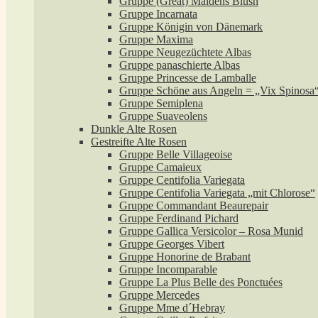
Gruppe (Great) Maidens Blush
Gruppe Incarnata
Gruppe Königin von Dänemark
Gruppe Maxima
Gruppe Neugezüchtete Albas
Gruppe panaschierte Albas
Gruppe Princesse de Lamballe
Gruppe Schöne aus Angeln = „Vix Spinosa
Gruppe Semiplena
Gruppe Suaveolens
Dunkle Alte Rosen
Gestreifte Alte Rosen
Gruppe Belle Villageoise
Gruppe Camaieux
Gruppe Centifolia Variegata
Gruppe Centifolia Variegata „mit Chlorose“
Gruppe Commandant Beaurepair
Gruppe Ferdinand Pichard
Gruppe Gallica Versicolor – Rosa Munid
Gruppe Georges Vibert
Gruppe Honorine de Brabant
Gruppe Incomparable
Gruppe La Plus Belle des Ponctuées
Gruppe Mercedes
Gruppe Mme d´Hebray