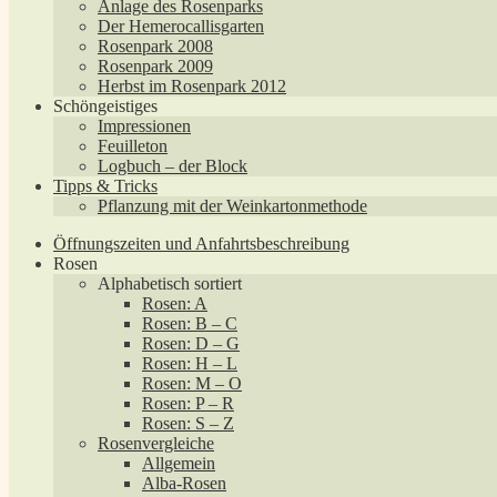
Anlage des Rosenparks
Der Hemerocallisgarten
Rosenpark 2008
Rosenpark 2009
Herbst im Rosenpark 2012
Schöngeistiges
Impressionen
Feuilleton
Logbuch – der Block
Tipps & Tricks
Pflanzung mit der Weinkartonmethode
Öffnungszeiten und Anfahrtsbeschreibung
Rosen
Alphabetisch sortiert
Rosen: A
Rosen: B – C
Rosen: D – G
Rosen: H – L
Rosen: M – O
Rosen: P – R
Rosen: S – Z
Rosenvergleiche
Allgemein
Alba-Rosen