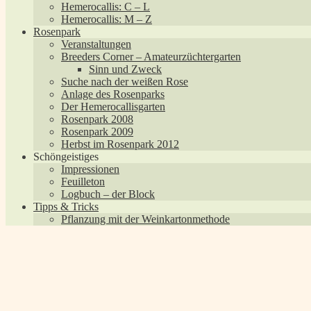
Hemerocallis: C – L
Hemerocallis: M – Z
Rosenpark
Veranstaltungen
Breeders Corner – Amateurzüchtergarten
Sinn und Zweck
Suche nach der weißen Rose
Anlage des Rosenparks
Der Hemerocallisgarten
Rosenpark 2008
Rosenpark 2009
Herbst im Rosenpark 2012
Schöngeistiges
Impressionen
Feuilleton
Logbuch – der Block
Tipps & Tricks
Pflanzung mit der Weinkartonmethode