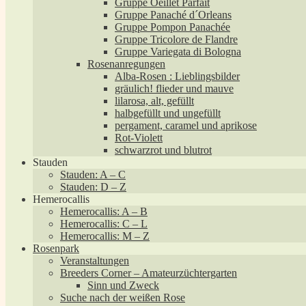
Gruppe Oeillet Parfait
Gruppe Panaché d´Orleans
Gruppe Pompon Panachée
Gruppe Tricolore de Flandre
Gruppe Variegata di Bologna
Rosenanregungen
Alba-Rosen : Lieblingsbilder
gräulich! flieder und mauve
lilarosa, alt, gefüllt
halbgefüllt und ungefüllt
pergament, caramel und aprikose
Rot-Violett
schwarzrot und blutrot
Stauden
Stauden: A – C
Stauden: D – Z
Hemerocallis
Hemerocallis: A – B
Hemerocallis: C – L
Hemerocallis: M – Z
Rosenpark
Veranstaltungen
Breeders Corner – Amateurzüchtergarten
Sinn und Zweck
Suche nach der weißen Rose