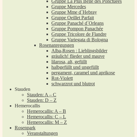
Gruppe La Plus Belle des Ponctuées
Gruppe Mercedes
Gruppe Mme d´Hebray
Gruppe Oeillet Parfait
Gruppe Panaché d´Orleans
Gruppe Pompon Panachée
Gruppe Tricolore de Flandre
Gruppe Variegata di Bologna
Rosenanregungen
Alba-Rosen : Lieblingsbilder
gräulich! flieder und mauve
lilarosa, alt, gefüllt
halbgefüllt und ungefüllt
pergament, caramel und aprikose
Rot-Violett
schwarzrot und blutrot
Stauden
Stauden: A – C
Stauden: D – Z
Hemerocallis
Hemerocallis: A – B
Hemerocallis: C – L
Hemerocallis: M – Z
Rosenpark
Veranstaltungen