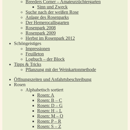
Breeders Corner – Amateurzüchtergarten
Sinn und Zweck
Suche nach der weißen Rose
Anlage des Rosenparks
Der Hemerocallisgarten
Rosenpark 2008
Rosenpark 2009
Herbst im Rosenpark 2012
Schöngeistiges
Impressionen
Feuilleton
Logbuch – der Block
Tipps & Tricks
Pflanzung mit der Weinkartonmethode
Öffnungszeiten und Anfahrtsbeschreibung
Rosen
Alphabetisch sortiert
Rosen: A
Rosen: B – C
Rosen: D – G
Rosen: H – L
Rosen: M – O
Rosen: P – R
Rosen: S – Z