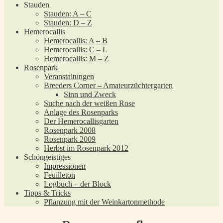
Stauden
Stauden: A – C
Stauden: D – Z
Hemerocallis
Hemerocallis: A – B
Hemerocallis: C – L
Hemerocallis: M – Z
Rosenpark
Veranstaltungen
Breeders Corner – Amateurzüchtergarten
Sinn und Zweck
Suche nach der weißen Rose
Anlage des Rosenparks
Der Hemerocallisgarten
Rosenpark 2008
Rosenpark 2009
Herbst im Rosenpark 2012
Schöngeistiges
Impressionen
Feuilleton
Logbuch – der Block
Tipps & Tricks
Pflanzung mit der Weinkartonmethode