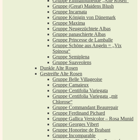
Gruppe Einmalblühende „Alte Rosen“
Gruppe (Great) Maidens Blush
Gruppe Incarnata
Gruppe Königin von Dänemark
Gruppe Maxima
Gruppe Neugezüchtete Albas
Gruppe panaschierte Albas
Gruppe Princesse de Lamballe
Gruppe Schöne aus Angeln = „Vix
Spinosa“
Gruppe Semiplena
Gruppe Suaveolens
Dunkle Alte Rosen
Gestreifte Alte Rosen
Gruppe Belle Villageoise
Gruppe Camaieux
Gruppe Centifolia Variegata
Gruppe Centifolia Variegata „mit
Chlorose“
Gruppe Commandant Beaurepair
Gruppe Ferdinand Pichard
Gruppe Gallica Versicolor – Rosa Munid
Gruppe Georges Vibert
Gruppe Honorine de Brabant
Gruppe Incomparable