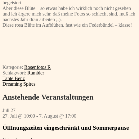
begeistert.
Aber diese Blüte – so etwas habe ich wirklich noch nicht gesehen
und ich ärgere mich sehr, daß meine Fotos so schlecht sind, muß ich
nächstes Jahr dran arbeiten ;-).
Diese rosa Blüte im Aufblühen, fast wie ein Federbündel – klasse!
Kategorie:
Rosenfotos R
Schlagwort:
Rambler
Beitragsnavigation
Vorheriger
Tante Benz
Beitrag:
Nächster
Dreaming Spires
Beitrag:
Anstehende Veranstaltungen
Juli
27
27. Juli @ 10:00
-
7. August @ 17:00
Öfffnungszeiten eingeschränkt und Sommerpause