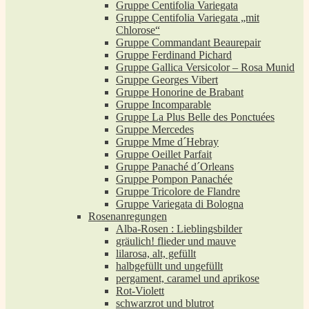
Gruppe Centifolia Variegata
Gruppe Centifolia Variegata „mit
Chlorose“
Gruppe Commandant Beaurepair
Gruppe Ferdinand Pichard
Gruppe Gallica Versicolor – Rosa Munid
Gruppe Georges Vibert
Gruppe Honorine de Brabant
Gruppe Incomparable
Gruppe La Plus Belle des Ponctuées
Gruppe Mercedes
Gruppe Mme d´Hebray
Gruppe Oeillet Parfait
Gruppe Panaché d´Orleans
Gruppe Pompon Panachée
Gruppe Tricolore de Flandre
Gruppe Variegata di Bologna
Rosenanregungen
Alba-Rosen : Lieblingsbilder
gräulich! flieder und mauve
lilarosa, alt, gefüllt
halbgefüllt und ungefüllt
pergament, caramel und aprikose
Rot-Violett
schwarzrot und blutrot