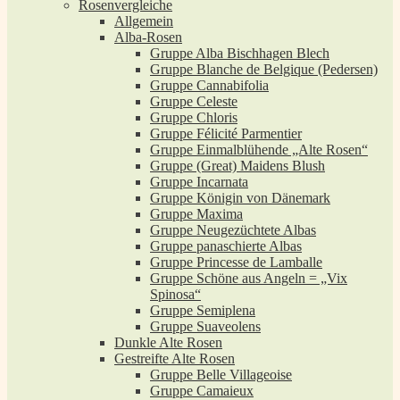
Rosenvergleiche
Allgemein
Alba-Rosen
Gruppe Alba Bischhagen Blech
Gruppe Blanche de Belgique (Pedersen)
Gruppe Cannabifolia
Gruppe Celeste
Gruppe Chloris
Gruppe Félicité Parmentier
Gruppe Einmalblühende „Alte Rosen“
Gruppe (Great) Maidens Blush
Gruppe Incarnata
Gruppe Königin von Dänemark
Gruppe Maxima
Gruppe Neugezüchtete Albas
Gruppe panaschierte Albas
Gruppe Princesse de Lamballe
Gruppe Schöne aus Angeln = „Vix
Spinosa“
Gruppe Semiplena
Gruppe Suaveolens
Dunkle Alte Rosen
Gestreifte Alte Rosen
Gruppe Belle Villageoise
Gruppe Camaieux