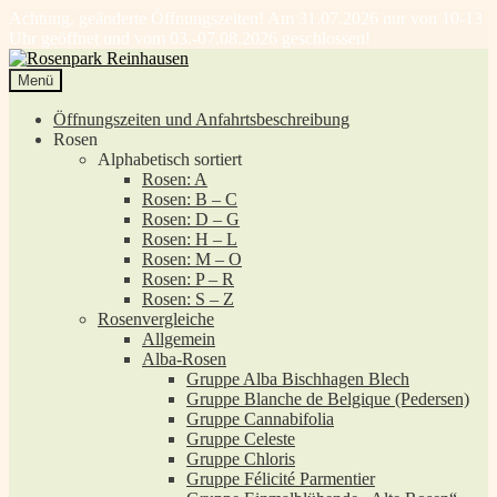
Achtung, geänderte Öffnungszeiten! Am 31.07.2026 nur von 10-13
Uhr geöffnet und vom 03.-07.08.2026 geschlossen!
Zur
Zum
Navigation
Inhalt
Menü
springen
springen
Öffnungszeiten und Anfahrtsbeschreibung
Rosen
Alphabetisch sortiert
Rosen: A
Rosen: B – C
Rosen: D – G
Rosen: H – L
Rosen: M – O
Rosen: P – R
Rosen: S – Z
Rosenvergleiche
Allgemein
Alba-Rosen
Gruppe Alba Bischhagen Blech
Gruppe Blanche de Belgique (Pedersen)
Gruppe Cannabifolia
Gruppe Celeste
Gruppe Chloris
Gruppe Félicité Parmentier