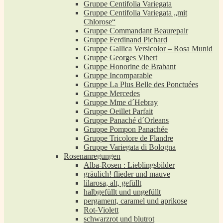
Gruppe Centifolia Variegata
Gruppe Centifolia Variegata „mit
Chlorose“
Gruppe Commandant Beaurepair
Gruppe Ferdinand Pichard
Gruppe Gallica Versicolor – Rosa Munid
Gruppe Georges Vibert
Gruppe Honorine de Brabant
Gruppe Incomparable
Gruppe La Plus Belle des Ponctuées
Gruppe Mercedes
Gruppe Mme d´Hebray
Gruppe Oeillet Parfait
Gruppe Panaché d´Orleans
Gruppe Pompon Panachée
Gruppe Tricolore de Flandre
Gruppe Variegata di Bologna
Rosenanregungen
Alba-Rosen : Lieblingsbilder
gräulich! flieder und mauve
lilarosa, alt, gefüllt
halbgefüllt und ungefüllt
pergament, caramel und aprikose
Rot-Violett
schwarzrot und blutrot