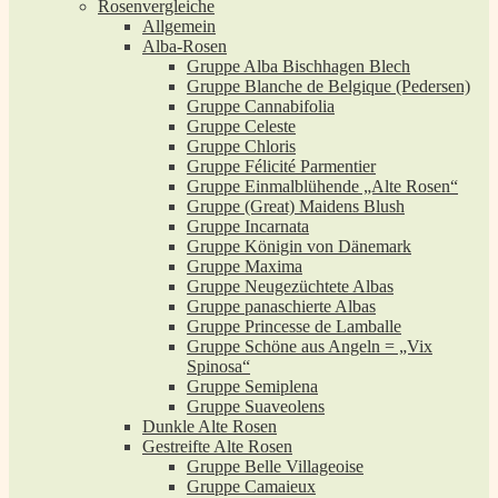
Rosenvergleiche
Allgemein
Alba-Rosen
Gruppe Alba Bischhagen Blech
Gruppe Blanche de Belgique (Pedersen)
Gruppe Cannabifolia
Gruppe Celeste
Gruppe Chloris
Gruppe Félicité Parmentier
Gruppe Einmalblühende „Alte Rosen“
Gruppe (Great) Maidens Blush
Gruppe Incarnata
Gruppe Königin von Dänemark
Gruppe Maxima
Gruppe Neugezüchtete Albas
Gruppe panaschierte Albas
Gruppe Princesse de Lamballe
Gruppe Schöne aus Angeln = „Vix
Spinosa“
Gruppe Semiplena
Gruppe Suaveolens
Dunkle Alte Rosen
Gestreifte Alte Rosen
Gruppe Belle Villageoise
Gruppe Camaieux