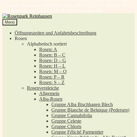
Achtung, geänderte Öffnungszeiten! Am 31.07.2026 nur von 10-13
Uhr geöffnet und vom 03.-07.08.2026 geschlossen!
Zur
Zum
Navigation
Inhalt
Menü
springen
springen
Öffnungszeiten und Anfahrtsbeschreibung
Rosen
Alphabetisch sortiert
Rosen: A
Rosen: B – C
Rosen: D – G
Rosen: H – L
Rosen: M – O
Rosen: P – R
Rosen: S – Z
Rosenvergleiche
Allgemein
Alba-Rosen
Gruppe Alba Bischhagen Blech
Gruppe Blanche de Belgique (Pedersen)
Gruppe Cannabifolia
Gruppe Celeste
Gruppe Chloris
Gruppe Félicité Parmentier