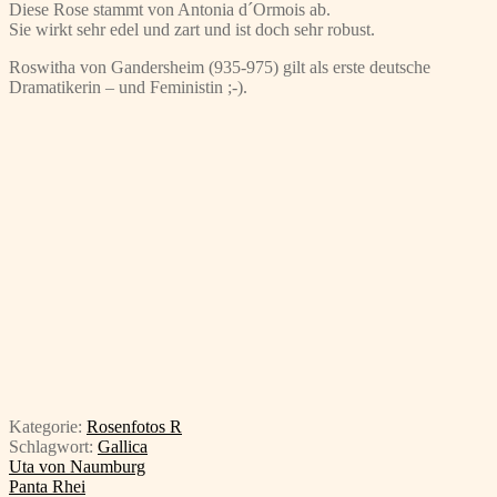
Diese Rose stammt von Antonia d´Ormois ab.
Sie wirkt sehr edel und zart und ist doch sehr robust.
Roswitha von Gandersheim (935-975) gilt als erste deutsche
Dramatikerin – und Feministin ;-).
Kategorie:
Rosenfotos R
Schlagwort:
Gallica
Beitragsnavigation
Vorheriger
Uta von Naumburg
Beitrag:
Nächster
Panta Rhei