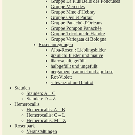
Gruppe La Plus Belle des Ponctuées
Gruppe Mercedes
Gruppe Mme d´Hebray
Gruppe Oeillet Parfait
Gruppe Panaché d´Orleans
Gruppe Pompon Panachée
Gruppe Tricolore de Flandre
Gruppe Variegata di Bologna
Rosenanregungen
Alba-Rosen : Lieblingsbilder
gräulich! flieder und mauve
lilarosa, alt, gefüllt
halbgefüllt und ungefüllt
pergament, caramel und aprikose
Rot-Violett
schwarzrot und blutrot
Stauden
Stauden: A – C
Stauden: D – Z
Hemerocallis
Hemerocallis: A – B
Hemerocallis: C – L
Hemerocallis: M – Z
Rosenpark
Veranstaltungen