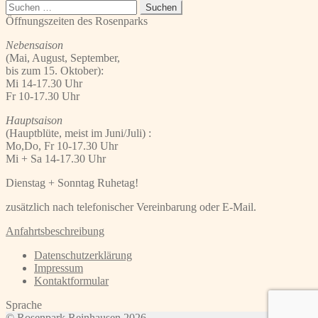
Beitrag:
Suchen
nach:
Öffnungszeiten des Rosenparks
Nebensaison
(Mai, August, September,
bis zum 15. Oktober):
Mi 14-17.30 Uhr
Fr 10-17.30 Uhr
Hauptsaison
(Hauptblüte, meist im Juni/Juli) :
Mo,Do, Fr 10-17.30 Uhr
Mi + Sa 14-17.30 Uhr
Dienstag + Sonntag Ruhetag!
zusätzlich nach telefonischer Vereinbarung oder E-Mail.
Anfahrtsbeschreibung
Datenschutzerklärung
Impressum
Kontaktformular
Sprache
© Rosenpark Reinhausen 2026