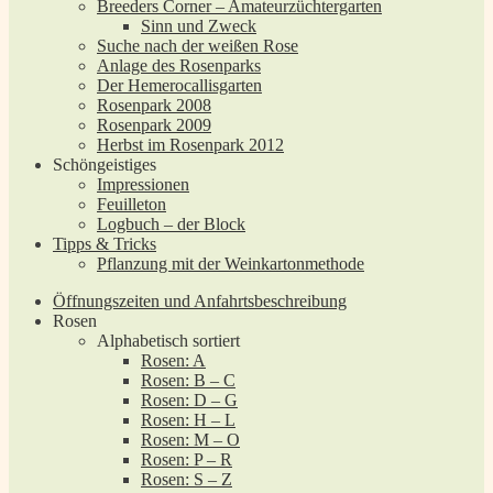
Breeders Corner – Amateurzüchtergarten
Sinn und Zweck
Suche nach der weißen Rose
Anlage des Rosenparks
Der Hemerocallisgarten
Rosenpark 2008
Rosenpark 2009
Herbst im Rosenpark 2012
Schöngeistiges
Impressionen
Feuilleton
Logbuch – der Block
Tipps & Tricks
Pflanzung mit der Weinkartonmethode
Öffnungszeiten und Anfahrtsbeschreibung
Rosen
Alphabetisch sortiert
Rosen: A
Rosen: B – C
Rosen: D – G
Rosen: H – L
Rosen: M – O
Rosen: P – R
Rosen: S – Z