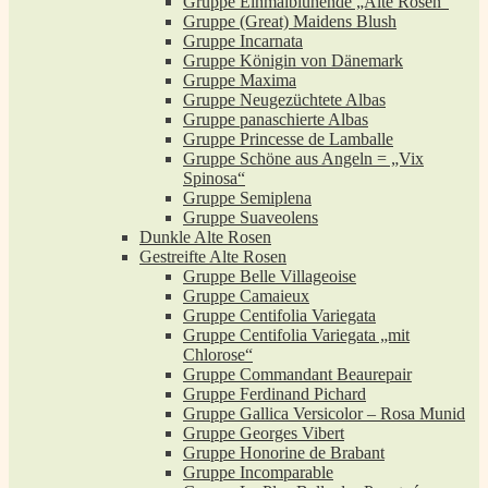
Gruppe Einmalblühende „Alte Rosen“
Gruppe (Great) Maidens Blush
Gruppe Incarnata
Gruppe Königin von Dänemark
Gruppe Maxima
Gruppe Neugezüchtete Albas
Gruppe panaschierte Albas
Gruppe Princesse de Lamballe
Gruppe Schöne aus Angeln = „Vix
Spinosa“
Gruppe Semiplena
Gruppe Suaveolens
Dunkle Alte Rosen
Gestreifte Alte Rosen
Gruppe Belle Villageoise
Gruppe Camaieux
Gruppe Centifolia Variegata
Gruppe Centifolia Variegata „mit
Chlorose“
Gruppe Commandant Beaurepair
Gruppe Ferdinand Pichard
Gruppe Gallica Versicolor – Rosa Munid
Gruppe Georges Vibert
Gruppe Honorine de Brabant
Gruppe Incomparable