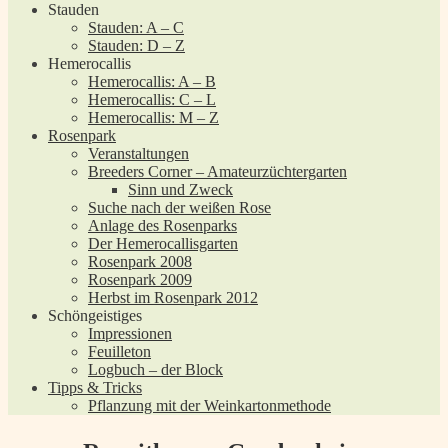
Stauden
Stauden: A – C
Stauden: D – Z
Hemerocallis
Hemerocallis: A – B
Hemerocallis: C – L
Hemerocallis: M – Z
Rosenpark
Veranstaltungen
Breeders Corner – Amateurzüchtergarten
Sinn und Zweck
Suche nach der weißen Rose
Anlage des Rosenparks
Der Hemerocallisgarten
Rosenpark 2008
Rosenpark 2009
Herbst im Rosenpark 2012
Schöngeistiges
Impressionen
Feuilleton
Logbuch – der Block
Tipps & Tricks
Pflanzung mit der Weinkartonmethode