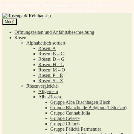
Achtung, geänderte Öffnungszeiten! Am 31.07.2026 nur von 10-13
Uhr geöffnet und vom 03.-07.08.2026 geschlossen!
Zur
Zum
Navigation
Inhalt
Menü
springen
springen
Öffnungszeiten und Anfahrtsbeschreibung
Rosen
Alphabetisch sortiert
Rosen: A
Rosen: B – C
Rosen: D – G
Rosen: H – L
Rosen: M – O
Rosen: P – R
Rosen: S – Z
Rosenvergleiche
Allgemein
Alba-Rosen
Gruppe Alba Bischhagen Blech
Gruppe Blanche de Belgique (Pedersen)
Gruppe Cannabifolia
Gruppe Celeste
Gruppe Chloris
Gruppe Félicité Parmentier