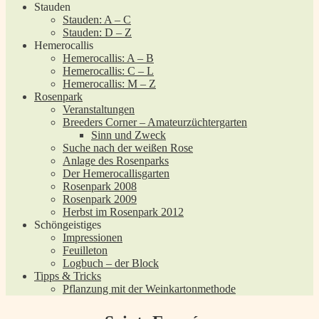
Stauden
Stauden: A – C
Stauden: D – Z
Hemerocallis
Hemerocallis: A – B
Hemerocallis: C – L
Hemerocallis: M – Z
Rosenpark
Veranstaltungen
Breeders Corner – Amateurzüchtergarten
Sinn und Zweck
Suche nach der weißen Rose
Anlage des Rosenparks
Der Hemerocallisgarten
Rosenpark 2008
Rosenpark 2009
Herbst im Rosenpark 2012
Schöngeistiges
Impressionen
Feuilleton
Logbuch – der Block
Tipps & Tricks
Pflanzung mit der Weinkartonmethode