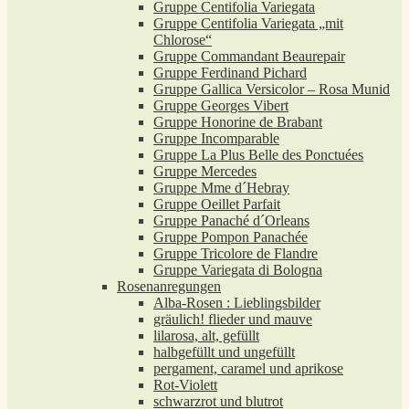
Gruppe Centifolia Variegata
Gruppe Centifolia Variegata „mit
Chlorose“
Gruppe Commandant Beaurepair
Gruppe Ferdinand Pichard
Gruppe Gallica Versicolor – Rosa Munid
Gruppe Georges Vibert
Gruppe Honorine de Brabant
Gruppe Incomparable
Gruppe La Plus Belle des Ponctuées
Gruppe Mercedes
Gruppe Mme d´Hebray
Gruppe Oeillet Parfait
Gruppe Panaché d´Orleans
Gruppe Pompon Panachée
Gruppe Tricolore de Flandre
Gruppe Variegata di Bologna
Rosenanregungen
Alba-Rosen : Lieblingsbilder
gräulich! flieder und mauve
lilarosa, alt, gefüllt
halbgefüllt und ungefüllt
pergament, caramel und aprikose
Rot-Violett
schwarzrot und blutrot