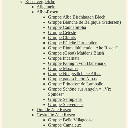
Rosenvergleiche
Allgemein
Alba-Rosen
Gruppe Alba Bischhagen Blech
Gruppe Blanche de Belgique (Pedersen)
Gruppe Cannabifolia
Gruppe Celeste
Gruppe Chloris
Gruppe Félicité Parmentier
Gruppe Einmalblühende „Alte Rosen“
Gruppe (Great) Maidens Blush
Gruppe Incarnata
Gruppe Königin von Dänemark
Gruppe Maxima
Gruppe Neugezüchtete Albas
Gruppe panaschierte Albas
Gruppe Princesse de Lamballe
Gruppe Schöne aus Angeln = „Vix
Spinosa“
Gruppe Semiplena
Gruppe Suaveolens
Dunkle Alte Rosen
Gestreifte Alte Rosen
Gruppe Belle Villageoise
Gruppe Camaieux