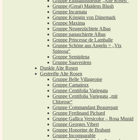
Gruppe Einmalblühende „Alte Rosen“
Gruppe (Great) Maidens Blush
Gruppe Incarnata
Gruppe Königin von Dänemark
Gruppe Maxima
Gruppe Neugezüchtete Albas
Gruppe panaschierte Albas
Gruppe Princesse de Lamballe
Gruppe Schöne aus Angeln = „Vix
Spinosa“
Gruppe Semiplena
Gruppe Suaveolens
Dunkle Alte Rosen
Gestreifte Alte Rosen
Gruppe Belle Villageoise
Gruppe Camaieux
Gruppe Centifolia Variegata
Gruppe Centifolia Variegata „mit
Chlorose“
Gruppe Commandant Beaurepair
Gruppe Ferdinand Pichard
Gruppe Gallica Versicolor – Rosa Munid
Gruppe Georges Vibert
Gruppe Honorine de Brabant
Gruppe Incomparable