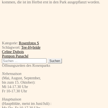
kommen, die ist im Herbst erst in den Park ausgepflanzt worden.
Kategorie:
Rosenfotos S
Schlagwort:
Tee-Hybride
Beitragsnavigation
Vorheriger
Celine Dubois
Beitrag:
Nächster
Pompon Panaché
Beitrag:
Suchen
nach:
Öffnungszeiten des Rosenparks
Nebensaison
(Mai, August, September,
bis zum 15. Oktober):
Mi 14-17.30 Uhr
Fr 10-17.30 Uhr
Hauptsaison
(Hauptblüte, meist im Juni/Juli) :
Mo,Do, Fr 10-17.30 Uhr