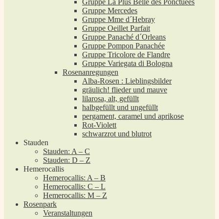
Gruppe La Plus Belle des Ponctuées
Gruppe Mercedes
Gruppe Mme d´Hebray
Gruppe Oeillet Parfait
Gruppe Panaché d´Orleans
Gruppe Pompon Panachée
Gruppe Tricolore de Flandre
Gruppe Variegata di Bologna
Rosenanregungen
Alba-Rosen : Lieblingsbilder
gräulich! flieder und mauve
lilarosa, alt, gefüllt
halbgefüllt und ungefüllt
pergament, caramel und aprikose
Rot-Violett
schwarzrot und blutrot
Stauden
Stauden: A – C
Stauden: D – Z
Hemerocallis
Hemerocallis: A – B
Hemerocallis: C – L
Hemerocallis: M – Z
Rosenpark
Veranstaltungen