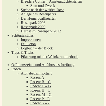
Breeders Corner – Amateurzüchtergarten
Sinn und Zweck
Suche nach der weißen Rose
Anlage des Rosenparks
Der Hemerocallisgarten
Rosenpark 2008
Rosenpark 2009
Herbst im Rosenpark 2012
Schöngeistiges
Impressionen
Feuilleton
Logbuch – der Block
Tipps & Tricks
Pflanzung mit der Weinkartonmethode
Öffnungszeiten und Anfahrtsbeschreibung
Rosen
Alphabetisch sortiert
Rosen: A
Rosen: B – C
Rosen: D – G
Rosen: H – L
Rosen: M – O
Rosen: P – R
Rosen: S – Z