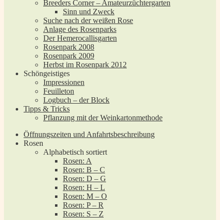
Breeders Corner – Amateurzüchtergarten
Sinn und Zweck
Suche nach der weißen Rose
Anlage des Rosenparks
Der Hemerocallisgarten
Rosenpark 2008
Rosenpark 2009
Herbst im Rosenpark 2012
Schöngeistiges
Impressionen
Feuilleton
Logbuch – der Block
Tipps & Tricks
Pflanzung mit der Weinkartonmethode
Öffnungszeiten und Anfahrtsbeschreibung
Rosen
Alphabetisch sortiert
Rosen: A
Rosen: B – C
Rosen: D – G
Rosen: H – L
Rosen: M – O
Rosen: P – R
Rosen: S – Z