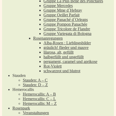
Gruppe La Plus Belle des Ponctuées
Gruppe Mercedes
Gruppe Mme d´Hebray
Gruppe Oeillet Parfait
Gruppe Panaché d´Orleans
Gruppe Pompon Panachée
Gruppe Tricolore de Flandre
Gruppe Variegata di Bologna
Rosenanregungen
Alba-Rosen : Lieblingsbilder
gräulich! flieder und mauve
lilarosa, alt, gefüllt
halbgefüllt und ungefüllt
pergament, caramel und aprikose
Rot-Violett
schwarzrot und blutrot
Stauden
Stauden: A – C
Stauden: D – Z
Hemerocallis
Hemerocallis: A – B
Hemerocallis: C – L
Hemerocallis: M – Z
Rosenpark
Veranstaltungen