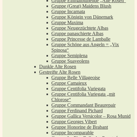
Gruppe Einmalblühende „Alte Rosen“
Gruppe (Great) Maidens Blush
Gruppe Incarnata
Gruppe Königin von Dänemark
Gruppe Maxima
Gruppe Neugezüchtete Albas
Gruppe panaschierte Albas
Gruppe Princesse de Lamballe
Gruppe Schöne aus Angeln = „Vix
Spinosa“
Gruppe Semiplena
Gruppe Suaveolens
Dunkle Alte Rosen
Gestreifte Alte Rosen
Gruppe Belle Villageoise
Gruppe Camaieux
Gruppe Centifolia Variegata
Gruppe Centifolia Variegata „mit
Chlorose“
Gruppe Commandant Beaurepair
Gruppe Ferdinand Pichard
Gruppe Gallica Versicolor – Rosa Munid
Gruppe Georges Vibert
Gruppe Honorine de Brabant
Gruppe Incomparable