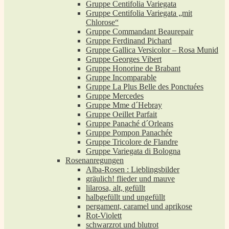
Gruppe Centifolia Variegata
Gruppe Centifolia Variegata „mit
Chlorose“
Gruppe Commandant Beaurepair
Gruppe Ferdinand Pichard
Gruppe Gallica Versicolor – Rosa Munid
Gruppe Georges Vibert
Gruppe Honorine de Brabant
Gruppe Incomparable
Gruppe La Plus Belle des Ponctuées
Gruppe Mercedes
Gruppe Mme d´Hebray
Gruppe Oeillet Parfait
Gruppe Panaché d´Orleans
Gruppe Pompon Panachée
Gruppe Tricolore de Flandre
Gruppe Variegata di Bologna
Rosenanregungen
Alba-Rosen : Lieblingsbilder
gräulich! flieder und mauve
lilarosa, alt, gefüllt
halbgefüllt und ungefüllt
pergament, caramel und aprikose
Rot-Violett
schwarzrot und blutrot