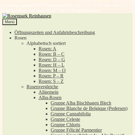
Achtung, geänderte Öffnungszeiten! Am 31.07.2026 nur von 10-13
Uhr geöffnet und vom 03.-07.08.2026 geschlossen!
Zur
Zum
Navigation
Inhalt
Menü
springen
springen
Öffnungszeiten und Anfahrtsbeschreibung
Rosen
Alphabetisch sortiert
Rosen: A
Rosen: B – C
Rosen: D – G
Rosen: H – L
Rosen: M – O
Rosen: P – R
Rosen: S – Z
Rosenvergleiche
Allgemein
Alba-Rosen
Gruppe Alba Bischhagen Blech
Gruppe Blanche de Belgique (Pedersen)
Gruppe Cannabifolia
Gruppe Celeste
Gruppe Chloris
Gruppe Félicité Parmentier