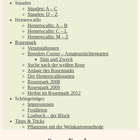
Stauden
Stauden: A – C
Stauden: D – Z
Hemerocallis
Hemerocallis: A – B
Hemerocallis: C – L
Hemerocallis: M – Z
Rosenpark
Veranstaltungen
Breeders Corner – Amateurzüchtergarten
Sinn und Zweck
Suche nach der weißen Rose
Anlage des Rosenparks
Der Hemerocallisgarten
Rosenpark 2008
Rosenpark 2009
Herbst im Rosenpark 2012
Schöngeistiges
Impressionen
Feuilleton
Logbuch – der Block
Tipps & Tricks
Pflanzung mit der Weinkartonmethode