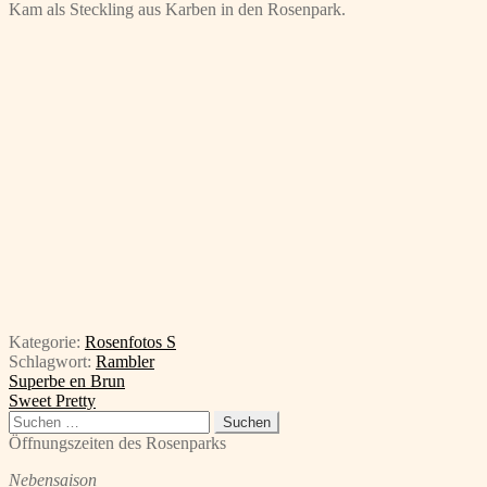
Kam als Steckling aus Karben in den Rosenpark.
Kategorie:
Rosenfotos S
Schlagwort:
Rambler
Beitragsnavigation
Vorheriger
Superbe en Brun
Beitrag:
Nächster
Sweet Pretty
Beitrag:
Suchen
nach:
Öffnungszeiten des Rosenparks
Nebensaison