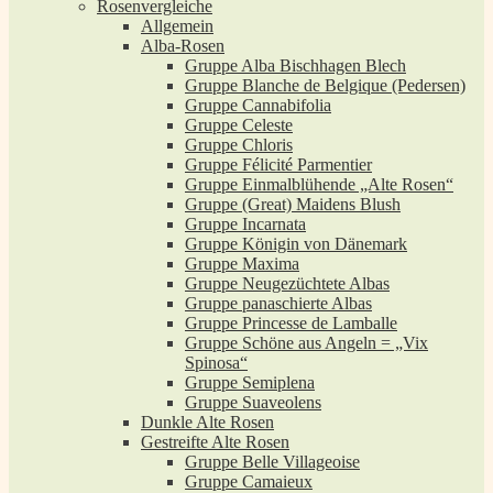
Rosenvergleiche
Allgemein
Alba-Rosen
Gruppe Alba Bischhagen Blech
Gruppe Blanche de Belgique (Pedersen)
Gruppe Cannabifolia
Gruppe Celeste
Gruppe Chloris
Gruppe Félicité Parmentier
Gruppe Einmalblühende „Alte Rosen“
Gruppe (Great) Maidens Blush
Gruppe Incarnata
Gruppe Königin von Dänemark
Gruppe Maxima
Gruppe Neugezüchtete Albas
Gruppe panaschierte Albas
Gruppe Princesse de Lamballe
Gruppe Schöne aus Angeln = „Vix
Spinosa“
Gruppe Semiplena
Gruppe Suaveolens
Dunkle Alte Rosen
Gestreifte Alte Rosen
Gruppe Belle Villageoise
Gruppe Camaieux