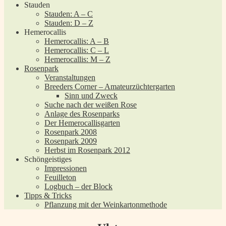
Stauden
Stauden: A – C
Stauden: D – Z
Hemerocallis
Hemerocallis: A – B
Hemerocallis: C – L
Hemerocallis: M – Z
Rosenpark
Veranstaltungen
Breeders Corner – Amateurzüchtergarten
Sinn und Zweck
Suche nach der weißen Rose
Anlage des Rosenparks
Der Hemerocallisgarten
Rosenpark 2008
Rosenpark 2009
Herbst im Rosenpark 2012
Schöngeistiges
Impressionen
Feuilleton
Logbuch – der Block
Tipps & Tricks
Pflanzung mit der Weinkartonmethode