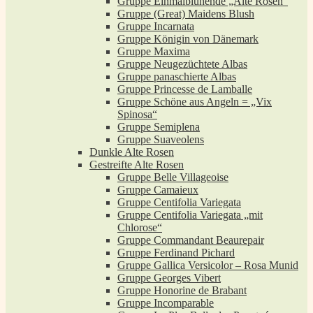
Gruppe Einmalblühende „Alte Rosen“
Gruppe (Great) Maidens Blush
Gruppe Incarnata
Gruppe Königin von Dänemark
Gruppe Maxima
Gruppe Neugezüchtete Albas
Gruppe panaschierte Albas
Gruppe Princesse de Lamballe
Gruppe Schöne aus Angeln = „Vix
Spinosa“
Gruppe Semiplena
Gruppe Suaveolens
Dunkle Alte Rosen
Gestreifte Alte Rosen
Gruppe Belle Villageoise
Gruppe Camaieux
Gruppe Centifolia Variegata
Gruppe Centifolia Variegata „mit
Chlorose“
Gruppe Commandant Beaurepair
Gruppe Ferdinand Pichard
Gruppe Gallica Versicolor – Rosa Munid
Gruppe Georges Vibert
Gruppe Honorine de Brabant
Gruppe Incomparable