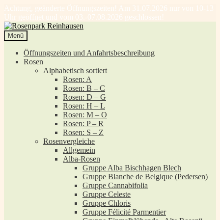
Achtung, geänderte Öffnungszeiten! Am 31.07.2026 nur von 10-13
Uhr geöffnet und vom 03.-07.08.2026 geschlossen!
Zur
Zum
Navigation
Inhalt
Menü
springen
springen
Öffnungszeiten und Anfahrtsbeschreibung
Rosen
Alphabetisch sortiert
Rosen: A
Rosen: B – C
Rosen: D – G
Rosen: H – L
Rosen: M – O
Rosen: P – R
Rosen: S – Z
Rosenvergleiche
Allgemein
Alba-Rosen
Gruppe Alba Bischhagen Blech
Gruppe Blanche de Belgique (Pedersen)
Gruppe Cannabifolia
Gruppe Celeste
Gruppe Chloris
Gruppe Félicité Parmentier