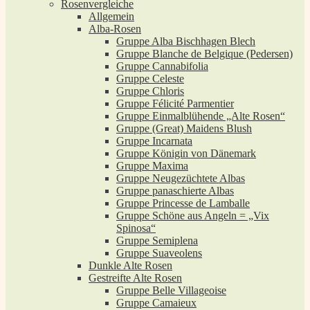
Rosenvergleiche
Allgemein
Alba-Rosen
Gruppe Alba Bischhagen Blech
Gruppe Blanche de Belgique (Pedersen)
Gruppe Cannabifolia
Gruppe Celeste
Gruppe Chloris
Gruppe Félicité Parmentier
Gruppe Einmalblühende „Alte Rosen“
Gruppe (Great) Maidens Blush
Gruppe Incarnata
Gruppe Königin von Dänemark
Gruppe Maxima
Gruppe Neugezüchtete Albas
Gruppe panaschierte Albas
Gruppe Princesse de Lamballe
Gruppe Schöne aus Angeln = „Vix
Spinosa“
Gruppe Semiplena
Gruppe Suaveolens
Dunkle Alte Rosen
Gestreifte Alte Rosen
Gruppe Belle Villageoise
Gruppe Camaieux