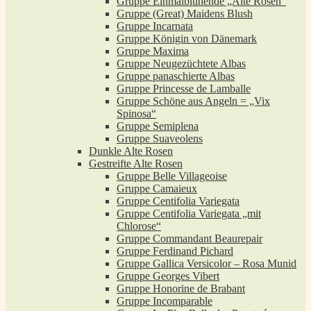
Gruppe Einmalblühende „Alte Rosen“
Gruppe (Great) Maidens Blush
Gruppe Incarnata
Gruppe Königin von Dänemark
Gruppe Maxima
Gruppe Neugezüchtete Albas
Gruppe panaschierte Albas
Gruppe Princesse de Lamballe
Gruppe Schöne aus Angeln = „Vix
Spinosa“
Gruppe Semiplena
Gruppe Suaveolens
Dunkle Alte Rosen
Gestreifte Alte Rosen
Gruppe Belle Villageoise
Gruppe Camaieux
Gruppe Centifolia Variegata
Gruppe Centifolia Variegata „mit
Chlorose“
Gruppe Commandant Beaurepair
Gruppe Ferdinand Pichard
Gruppe Gallica Versicolor – Rosa Munid
Gruppe Georges Vibert
Gruppe Honorine de Brabant
Gruppe Incomparable