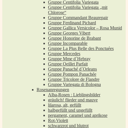
Gruppe Centifolia Variegata
Gruppe Centifolia Variegata „mit
Chlorose“
Gruppe Commandant Beaurepair
Gruppe Ferdinand Pichard
Gruppe Gallica Versicolor – Rosa Munid
Gruppe Georges Vibert
Gruppe Honorine de Brabant
Gruppe Incomparable
Gruppe La Plus Belle des Ponctuées
Gruppe Mercedes
Gruppe Mme d´Hebray
Gruppe Oeillet Parfait
Gruppe Panaché d´Orleans
Gruppe Pompon Panachée
Gruppe Tricolore de Flandre
Gruppe Variegata di Bologna
Rosenanregungen
Alba-Rosen : Lieblingsbilder
gräulich! flieder und mauve
lilarosa, alt, gefüllt
halbgefüllt und ungefüllt
pergament, caramel und aprikose
Rot-Violett
schwarzrot und blutrot