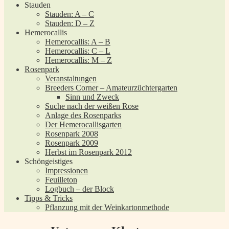
Stauden
Stauden: A – C
Stauden: D – Z
Hemerocallis
Hemerocallis: A – B
Hemerocallis: C – L
Hemerocallis: M – Z
Rosenpark
Veranstaltungen
Breeders Corner – Amateurzüchtergarten
Sinn und Zweck
Suche nach der weißen Rose
Anlage des Rosenparks
Der Hemerocallisgarten
Rosenpark 2008
Rosenpark 2009
Herbst im Rosenpark 2012
Schöngeistiges
Impressionen
Feuilleton
Logbuch – der Block
Tipps & Tricks
Pflanzung mit der Weinkartonmethode