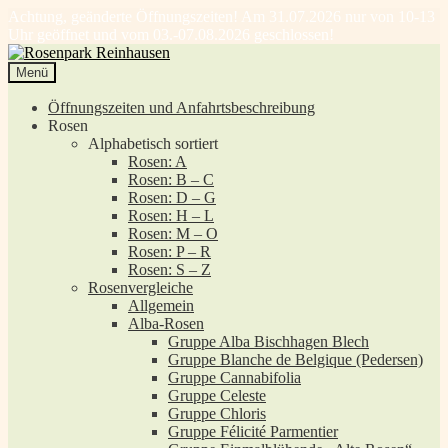
Achtung, geänderte Öffnungszeiten! Am 31.07.2026 nur von 10-13
Uhr geöffnet und vom 03.-07.08.2026 geschlossen!
Zur
Zum
Navigation
Inhalt
Menü
springen
springen
Öffnungszeiten und Anfahrtsbeschreibung
Rosen
Alphabetisch sortiert
Rosen: A
Rosen: B – C
Rosen: D – G
Rosen: H – L
Rosen: M – O
Rosen: P – R
Rosen: S – Z
Rosenvergleiche
Allgemein
Alba-Rosen
Gruppe Alba Bischhagen Blech
Gruppe Blanche de Belgique (Pedersen)
Gruppe Cannabifolia
Gruppe Celeste
Gruppe Chloris
Gruppe Félicité Parmentier