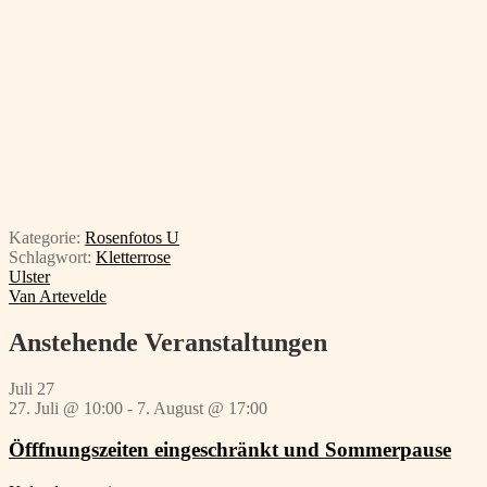
Kategorie:
Rosenfotos U
Schlagwort:
Kletterrose
Beitragsnavigation
Vorheriger
Ulster
Beitrag:
Nächster
Van Artevelde
Beitrag:
Anstehende Veranstaltungen
Juli
27
27. Juli @ 10:00
-
7. August @ 17:00
Öfffnungszeiten eingeschränkt und Sommerpause