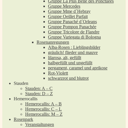
Gruppe La Plus Belle des Ponctuées
Gruppe Mercedes
Gruppe Mme d´Hebray
Gruppe Oeillet Parfait
Gruppe Panaché d´Orleans
Gruppe Pompon Panachée
Gruppe Tricolore de Flandre
Gruppe Variegata di Bologna
Rosenanregungen
Alba-Rosen : Lieblingsbilder
gräulich! flieder und mauve
lilarosa, alt, gefüllt
halbgefüllt und ungefüllt
pergament, caramel und aprikose
Rot-Violett
schwarzrot und blutrot
Stauden
Stauden: A – C
Stauden: D – Z
Hemerocallis
Hemerocallis: A – B
Hemerocallis: C – L
Hemerocallis: M – Z
Rosenpark
Veranstaltungen