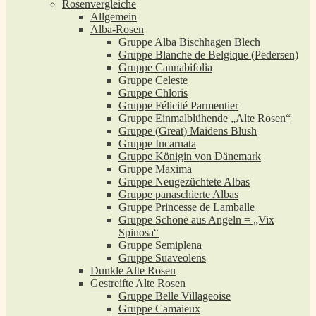
Rosenvergleiche
Allgemein
Alba-Rosen
Gruppe Alba Bischhagen Blech
Gruppe Blanche de Belgique (Pedersen)
Gruppe Cannabifolia
Gruppe Celeste
Gruppe Chloris
Gruppe Félicité Parmentier
Gruppe Einmalblühende „Alte Rosen“
Gruppe (Great) Maidens Blush
Gruppe Incarnata
Gruppe Königin von Dänemark
Gruppe Maxima
Gruppe Neugezüchtete Albas
Gruppe panaschierte Albas
Gruppe Princesse de Lamballe
Gruppe Schöne aus Angeln = „Vix
Spinosa“
Gruppe Semiplena
Gruppe Suaveolens
Dunkle Alte Rosen
Gestreifte Alte Rosen
Gruppe Belle Villageoise
Gruppe Camaieux