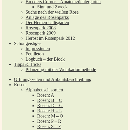
Breeders Corner – Amateurzüchtergarten
Sinn und Zweck
Suche nach der weißen Rose
Anlage des Rosenparks
Der Hemerocallisgarten
Rosenpark 2008
Rosenpark 2009
Herbst im Rosenpark 2012
Schöngeistiges
Impressionen
Feuilleton
Logbuch – der Block
Tipps & Tricks
Pflanzung mit der Weinkartonmethode
Öffnungszeiten und Anfahrtsbeschreibung
Rosen
Alphabetisch sortiert
Rosen: A
Rosen: B – C
Rosen: D – G
Rosen: H – L
Rosen: M – O
Rosen: P – R
Rosen: S – Z