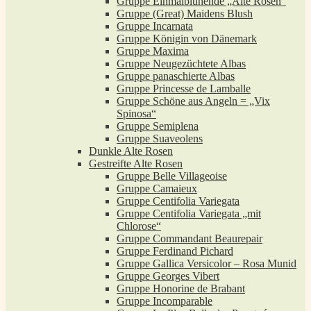
Gruppe Einmalblühende „Alte Rosen“
Gruppe (Great) Maidens Blush
Gruppe Incarnata
Gruppe Königin von Dänemark
Gruppe Maxima
Gruppe Neugezüchtete Albas
Gruppe panaschierte Albas
Gruppe Princesse de Lamballe
Gruppe Schöne aus Angeln = „Vix
Spinosa“
Gruppe Semiplena
Gruppe Suaveolens
Dunkle Alte Rosen
Gestreifte Alte Rosen
Gruppe Belle Villageoise
Gruppe Camaieux
Gruppe Centifolia Variegata
Gruppe Centifolia Variegata „mit
Chlorose“
Gruppe Commandant Beaurepair
Gruppe Ferdinand Pichard
Gruppe Gallica Versicolor – Rosa Munid
Gruppe Georges Vibert
Gruppe Honorine de Brabant
Gruppe Incomparable