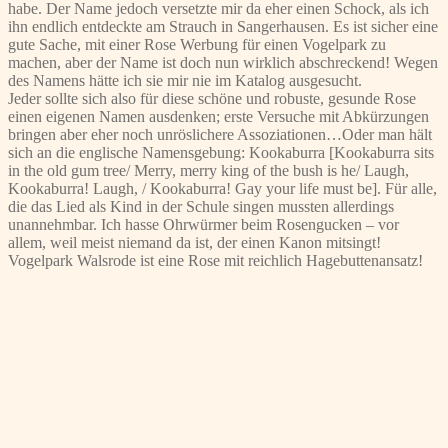
habe. Der Name jedoch versetzte mir da eher einen Schock, als ich
ihn endlich entdeckte am Strauch in Sangerhausen. Es ist sicher eine
gute Sache, mit einer Rose Werbung für einen Vogelpark zu
machen, aber der Name ist doch nun wirklich abschreckend! Wegen
des Namens hätte ich sie mir nie im Katalog ausgesucht.
Jeder sollte sich also für diese schöne und robuste, gesunde Rose
einen eigenen Namen ausdenken; erste Versuche mit Abkürzungen
bringen aber eher noch unröslichere Assoziationen…Oder man hält
sich an die englische Namensgebung: Kookaburra [Kookaburra sits
in the old gum tree/ Merry, merry king of the bush is he/ Laugh,
Kookaburra! Laugh, / Kookaburra! Gay your life must be]. Für alle,
die das Lied als Kind in der Schule singen mussten allerdings
unannehmbar. Ich hasse Ohrwürmer beim Rosengucken – vor
allem, weil meist niemand da ist, der einen Kanon mitsingt!
Vogelpark Walsrode ist eine Rose mit reichlich Hagebuttenansatz!