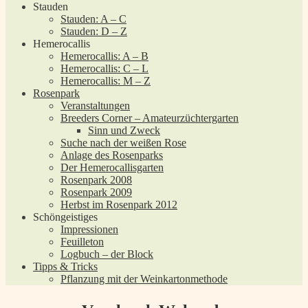
Stauden
Stauden: A – C
Stauden: D – Z
Hemerocallis
Hemerocallis: A – B
Hemerocallis: C – L
Hemerocallis: M – Z
Rosenpark
Veranstaltungen
Breeders Corner – Amateurzüchtergarten
Sinn und Zweck
Suche nach der weißen Rose
Anlage des Rosenparks
Der Hemerocallisgarten
Rosenpark 2008
Rosenpark 2009
Herbst im Rosenpark 2012
Schöngeistiges
Impressionen
Feuilleton
Logbuch – der Block
Tipps & Tricks
Pflanzung mit der Weinkartonmethode