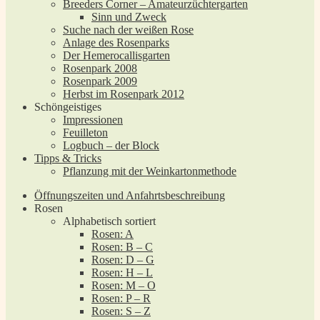
Breeders Corner – Amateurzüchtergarten
Sinn und Zweck
Suche nach der weißen Rose
Anlage des Rosenparks
Der Hemerocallisgarten
Rosenpark 2008
Rosenpark 2009
Herbst im Rosenpark 2012
Schöngeistiges
Impressionen
Feuilleton
Logbuch – der Block
Tipps & Tricks
Pflanzung mit der Weinkartonmethode
Öffnungszeiten und Anfahrtsbeschreibung
Rosen
Alphabetisch sortiert
Rosen: A
Rosen: B – C
Rosen: D – G
Rosen: H – L
Rosen: M – O
Rosen: P – R
Rosen: S – Z