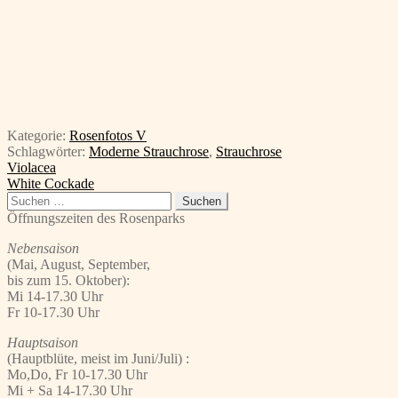
Kategorie:
Rosenfotos V
Schlagwörter:
Moderne Strauchrose
,
Strauchrose
Beitragsnavigation
Vorheriger
Violacea
Beitrag:
Nächster
White Cockade
Beitrag:
Suchen
nach:
Öffnungszeiten des Rosenparks
Nebensaison
(Mai, August, September,
bis zum 15. Oktober):
Mi 14-17.30 Uhr
Fr 10-17.30 Uhr
Hauptsaison
(Hauptblüte, meist im Juni/Juli) :
Mo,Do, Fr 10-17.30 Uhr
Mi + Sa 14-17.30 Uhr