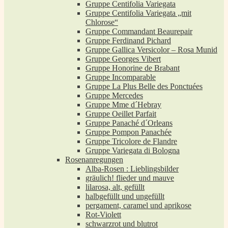
Gruppe Centifolia Variegata
Gruppe Centifolia Variegata „mit
Chlorose“
Gruppe Commandant Beaurepair
Gruppe Ferdinand Pichard
Gruppe Gallica Versicolor – Rosa Munid
Gruppe Georges Vibert
Gruppe Honorine de Brabant
Gruppe Incomparable
Gruppe La Plus Belle des Ponctuées
Gruppe Mercedes
Gruppe Mme d´Hebray
Gruppe Oeillet Parfait
Gruppe Panaché d´Orleans
Gruppe Pompon Panachée
Gruppe Tricolore de Flandre
Gruppe Variegata di Bologna
Rosenanregungen
Alba-Rosen : Lieblingsbilder
gräulich! flieder und mauve
lilarosa, alt, gefüllt
halbgefüllt und ungefüllt
pergament, caramel und aprikose
Rot-Violett
schwarzrot und blutrot