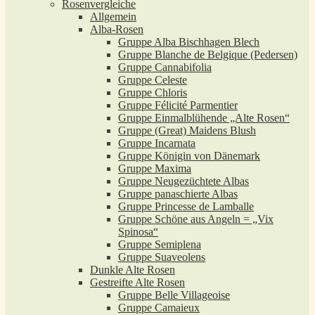
Rosenvergleiche
Allgemein
Alba-Rosen
Gruppe Alba Bischhagen Blech
Gruppe Blanche de Belgique (Pedersen)
Gruppe Cannabifolia
Gruppe Celeste
Gruppe Chloris
Gruppe Félicité Parmentier
Gruppe Einmalblühende „Alte Rosen“
Gruppe (Great) Maidens Blush
Gruppe Incarnata
Gruppe Königin von Dänemark
Gruppe Maxima
Gruppe Neugezüchtete Albas
Gruppe panaschierte Albas
Gruppe Princesse de Lamballe
Gruppe Schöne aus Angeln = „Vix
Spinosa“
Gruppe Semiplena
Gruppe Suaveolens
Dunkle Alte Rosen
Gestreifte Alte Rosen
Gruppe Belle Villageoise
Gruppe Camaieux