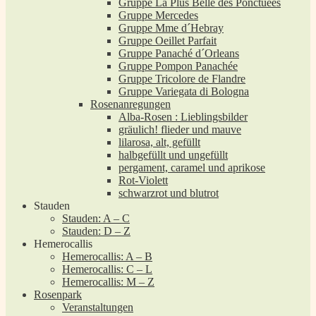
Gruppe La Plus Belle des Ponctuées
Gruppe Mercedes
Gruppe Mme d´Hebray
Gruppe Oeillet Parfait
Gruppe Panaché d´Orleans
Gruppe Pompon Panachée
Gruppe Tricolore de Flandre
Gruppe Variegata di Bologna
Rosenanregungen
Alba-Rosen : Lieblingsbilder
gräulich! flieder und mauve
lilarosa, alt, gefüllt
halbgefüllt und ungefüllt
pergament, caramel und aprikose
Rot-Violett
schwarzrot und blutrot
Stauden
Stauden: A – C
Stauden: D – Z
Hemerocallis
Hemerocallis: A – B
Hemerocallis: C – L
Hemerocallis: M – Z
Rosenpark
Veranstaltungen