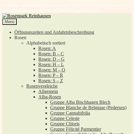
Achtung, geänderte Öffnungszeiten! Am 31.07.2026 nur von 10-13
Uhr geöffnet und vom 03.-07.08.2026 geschlossen!
Zur
Zum
Navigation
Inhalt
Menü
springen
springen
Öffnungszeiten und Anfahrtsbeschreibung
Rosen
Alphabetisch sortiert
Rosen: A
Rosen: B – C
Rosen: D – G
Rosen: H – L
Rosen: M – O
Rosen: P – R
Rosen: S – Z
Rosenvergleiche
Allgemein
Alba-Rosen
Gruppe Alba Bischhagen Blech
Gruppe Blanche de Belgique (Pedersen)
Gruppe Cannabifolia
Gruppe Celeste
Gruppe Chloris
Gruppe Félicité Parmentier