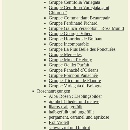
Gruppe Centifolia Variegata
Gruppe Centifolia Variegata „mit
Chlorose“
Gruppe Commandant Beaurepair
Gruppe Ferdinand Pichard
Gruppe Gallica Versicolor – Rosa Munid
Gruppe Georges Vibert
Gruppe Honorine de Brabant
Gruppe Incomparable
Gruppe La Plus Belle des Ponctuées
Gruppe Mercedes
Gruppe Mme d´Hebray
Gruppe Oeillet Parfait
Gruppe Panaché d´Orleans
Gruppe Pompon Panachée
Gruppe Tricolore de Flandre
Gruppe Variegata di Bologna
Rosenanregungen
Alba-Rosen : Lieblingsbilder
gräulich! flieder und mauve
lilarosa, alt, gefüllt
halbgefüllt und ungefüllt
pergament, caramel und aprikose
Rot-Violett
schwarzrot und blutrot