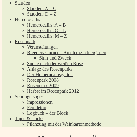
Stauden
Stauden: A – C
Stauden: D – Z
Hemerocallis
Hemerocallis: A – B
Hemerocallis: C – L
Hemerocallis: M – Z
Rosenpark
Veranstaltungen
Breeders Corner – Amateurzüchtergarten
Sinn und Zweck
Suche nach der weißen Rose
Anlage des Rosenparks
Der Hemerocallisgarten
Rosenpark 2008
Rosenpark 2009
Herbst im Rosenpark 2012
Schöngeistiges
Impressionen
Feuilleton
Logbuch – der Block
Tipps & Tricks
Pflanzung mit der Weinkartonmethode