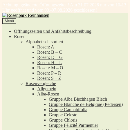
Achtung, geänderte Öffnungszeiten! Am 31.07.2026 nur von 10-13
Uhr geöffnet und vom 03.-07.08.2026 geschlossen!
Zur
Zum
Navigation
Inhalt
Menü
springen
springen
Öffnungszeiten und Anfahrtsbeschreibung
Rosen
Alphabetisch sortiert
Rosen: A
Rosen: B – C
Rosen: D – G
Rosen: H – L
Rosen: M – O
Rosen: P – R
Rosen: S – Z
Rosenvergleiche
Allgemein
Alba-Rosen
Gruppe Alba Bischhagen Blech
Gruppe Blanche de Belgique (Pedersen)
Gruppe Cannabifolia
Gruppe Celeste
Gruppe Chloris
Gruppe Félicité Parmentier