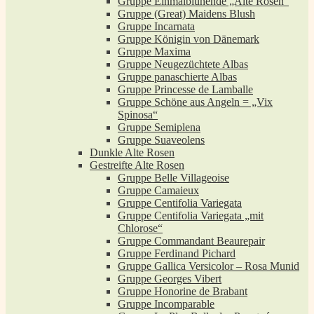
Gruppe Einmalblühende „Alte Rosen“
Gruppe (Great) Maidens Blush
Gruppe Incarnata
Gruppe Königin von Dänemark
Gruppe Maxima
Gruppe Neugezüchtete Albas
Gruppe panaschierte Albas
Gruppe Princesse de Lamballe
Gruppe Schöne aus Angeln = „Vix
Spinosa“
Gruppe Semiplena
Gruppe Suaveolens
Dunkle Alte Rosen
Gestreifte Alte Rosen
Gruppe Belle Villageoise
Gruppe Camaieux
Gruppe Centifolia Variegata
Gruppe Centifolia Variegata „mit
Chlorose“
Gruppe Commandant Beaurepair
Gruppe Ferdinand Pichard
Gruppe Gallica Versicolor – Rosa Munid
Gruppe Georges Vibert
Gruppe Honorine de Brabant
Gruppe Incomparable