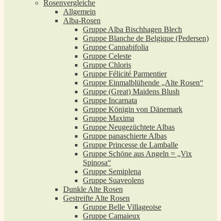
Rosenvergleiche
Allgemein
Alba-Rosen
Gruppe Alba Bischhagen Blech
Gruppe Blanche de Belgique (Pedersen)
Gruppe Cannabifolia
Gruppe Celeste
Gruppe Chloris
Gruppe Félicité Parmentier
Gruppe Einmalblühende „Alte Rosen“
Gruppe (Great) Maidens Blush
Gruppe Incarnata
Gruppe Königin von Dänemark
Gruppe Maxima
Gruppe Neugezüchtete Albas
Gruppe panaschierte Albas
Gruppe Princesse de Lamballe
Gruppe Schöne aus Angeln = „Vix
Spinosa“
Gruppe Semiplena
Gruppe Suaveolens
Dunkle Alte Rosen
Gestreifte Alte Rosen
Gruppe Belle Villageoise
Gruppe Camaieux