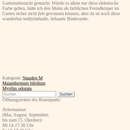
Gartensehnsucht gemacht. Würde es allein nur diese elektrische
Farbe geben, hätte ich den Mohn als farblichen Fremdkörper im
Garten sicher nicht lieb gewinnen können, aber da ist noch diese
wunderbar teddybärhafte, behaarte Blattrosette.
Kategorie:
Stauden M
Beitragsnavigation
Vorheriger
Maianthemum bifolium
Beitrag:
Nächster
Myrrhis odorata
Beitrag:
Suchen
nach:
Öffnungszeiten des Rosenparks
Nebensaison
(Mai, August, September,
bis zum 15. Oktober):
Mi 14-17.30 Uhr