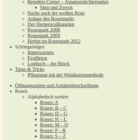
Breeders Corner – Amateurzüchtergarten
Sinn und Zweck
Suche nach der weißen Rose
Anlage des Rosenparks
Der Hemerocallisgarten
Rosenpark 2008
Rosenpark 2009
Herbst im Rosenpark 2012
Schöngeistiges
Impressionen
Feuilleton
Logbuch – der Block
Tipps & Tricks
Pflanzung mit der Weinkartonmethode
Öffnungszeiten und Anfahrtsbeschreibung
Rosen
Alphabetisch sortiert
Rosen: A
Rosen: B – C
Rosen: D – G
Rosen: H – L
Rosen: M – O
Rosen: P – R
Rosen: S – Z