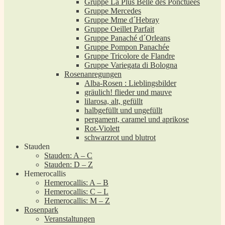
Gruppe La Plus Belle des Ponctuées
Gruppe Mercedes
Gruppe Mme d´Hebray
Gruppe Oeillet Parfait
Gruppe Panaché d´Orleans
Gruppe Pompon Panachée
Gruppe Tricolore de Flandre
Gruppe Variegata di Bologna
Rosenanregungen
Alba-Rosen : Lieblingsbilder
gräulich! flieder und mauve
lilarosa, alt, gefüllt
halbgefüllt und ungefüllt
pergament, caramel und aprikose
Rot-Violett
schwarzrot und blutrot
Stauden
Stauden: A – C
Stauden: D – Z
Hemerocallis
Hemerocallis: A – B
Hemerocallis: C – L
Hemerocallis: M – Z
Rosenpark
Veranstaltungen