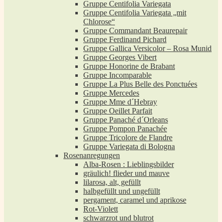
Gruppe Centifolia Variegata
Gruppe Centifolia Variegata „mit
Chlorose“
Gruppe Commandant Beaurepair
Gruppe Ferdinand Pichard
Gruppe Gallica Versicolor – Rosa Munid
Gruppe Georges Vibert
Gruppe Honorine de Brabant
Gruppe Incomparable
Gruppe La Plus Belle des Ponctuées
Gruppe Mercedes
Gruppe Mme d´Hebray
Gruppe Oeillet Parfait
Gruppe Panaché d´Orleans
Gruppe Pompon Panachée
Gruppe Tricolore de Flandre
Gruppe Variegata di Bologna
Rosenanregungen
Alba-Rosen : Lieblingsbilder
gräulich! flieder und mauve
lilarosa, alt, gefüllt
halbgefüllt und ungefüllt
pergament, caramel und aprikose
Rot-Violett
schwarzrot und blutrot