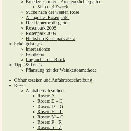
Breeders Corner – Amateurzüchtergarten
Sinn und Zweck
Suche nach der weißen Rose
Anlage des Rosenparks
Der Hemerocallisgarten
Rosenpark 2008
Rosenpark 2009
Herbst im Rosenpark 2012
Schöngeistiges
Impressionen
Feuilleton
Logbuch – der Block
Tipps & Tricks
Pflanzung mit der Weinkartonmethode
Öffnungszeiten und Anfahrtsbeschreibung
Rosen
Alphabetisch sortiert
Rosen: A
Rosen: B – C
Rosen: D – G
Rosen: H – L
Rosen: M – O
Rosen: P – R
Rosen: S – Z