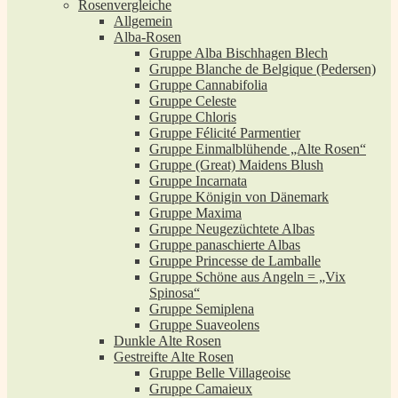
Rosenvergleiche
Allgemein
Alba-Rosen
Gruppe Alba Bischhagen Blech
Gruppe Blanche de Belgique (Pedersen)
Gruppe Cannabifolia
Gruppe Celeste
Gruppe Chloris
Gruppe Félicité Parmentier
Gruppe Einmalblühende „Alte Rosen“
Gruppe (Great) Maidens Blush
Gruppe Incarnata
Gruppe Königin von Dänemark
Gruppe Maxima
Gruppe Neugezüchtete Albas
Gruppe panaschierte Albas
Gruppe Princesse de Lamballe
Gruppe Schöne aus Angeln = „Vix
Spinosa“
Gruppe Semiplena
Gruppe Suaveolens
Dunkle Alte Rosen
Gestreifte Alte Rosen
Gruppe Belle Villageoise
Gruppe Camaieux