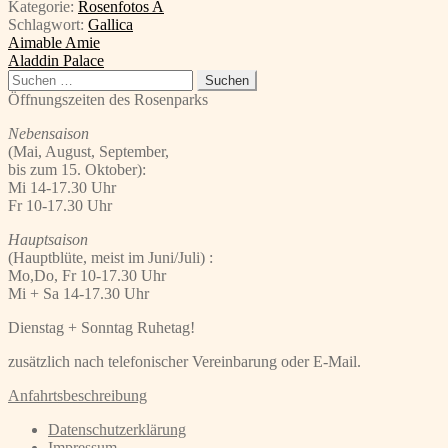
Kategorie:
Rosenfotos A
Schlagwort:
Gallica
Beitragsnavigation
Vorheriger
Aimable Amie
Beitrag:
Nächster
Aladdin Palace
Beitrag:
Suchen
nach:
Öffnungszeiten des Rosenparks
Nebensaison
(Mai, August, September,
bis zum 15. Oktober):
Mi 14-17.30 Uhr
Fr 10-17.30 Uhr
Hauptsaison
(Hauptblüte, meist im Juni/Juli) :
Mo,Do, Fr 10-17.30 Uhr
Mi + Sa 14-17.30 Uhr
Dienstag + Sonntag Ruhetag!
zusätzlich nach telefonischer Vereinbarung oder E-Mail.
Anfahrtsbeschreibung
Datenschutzerklärung
Impressum