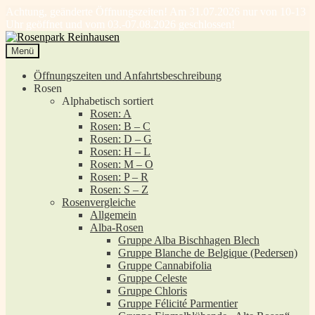
Achtung, geänderte Öffnungszeiten! Am 31.07.2026 nur von 10-13
Uhr geöffnet und vom 03.-07.08.2026 geschlossen!
Zur
Zum
Navigation
Inhalt
Menü
springen
springen
Öffnungszeiten und Anfahrtsbeschreibung
Rosen
Alphabetisch sortiert
Rosen: A
Rosen: B – C
Rosen: D – G
Rosen: H – L
Rosen: M – O
Rosen: P – R
Rosen: S – Z
Rosenvergleiche
Allgemein
Alba-Rosen
Gruppe Alba Bischhagen Blech
Gruppe Blanche de Belgique (Pedersen)
Gruppe Cannabifolia
Gruppe Celeste
Gruppe Chloris
Gruppe Félicité Parmentier