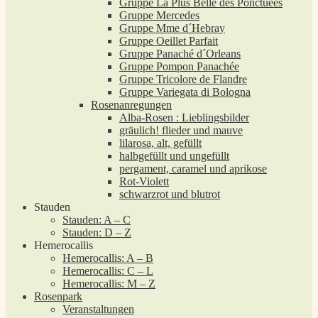
Gruppe La Plus Belle des Ponctuées
Gruppe Mercedes
Gruppe Mme d´Hebray
Gruppe Oeillet Parfait
Gruppe Panaché d´Orleans
Gruppe Pompon Panachée
Gruppe Tricolore de Flandre
Gruppe Variegata di Bologna
Rosenanregungen
Alba-Rosen : Lieblingsbilder
gräulich! flieder und mauve
lilarosa, alt, gefüllt
halbgefüllt und ungefüllt
pergament, caramel und aprikose
Rot-Violett
schwarzrot und blutrot
Stauden
Stauden: A – C
Stauden: D – Z
Hemerocallis
Hemerocallis: A – B
Hemerocallis: C – L
Hemerocallis: M – Z
Rosenpark
Veranstaltungen