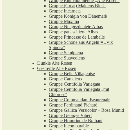
Gruppe Einmalblühende „Alte Rosen“
Gruppe (Great) Maidens Blush
Gruppe Incarnata
Gruppe Königin von Dänemark
Gruppe Maxima
Gruppe Neugezüchtete Albas
Gruppe panaschierte Albas
Gruppe Princesse de Lamballe
Gruppe Schöne aus Angeln = „Vix
Spinosa“
Gruppe Semiplena
Gruppe Suaveolens
Dunkle Alte Rosen
Gestreifte Alte Rosen
Gruppe Belle Villageoise
Gruppe Camaieux
Gruppe Centifolia Variegata
Gruppe Centifolia Variegata „mit
Chlorose“
Gruppe Commandant Beaurepair
Gruppe Ferdinand Pichard
Gruppe Gallica Versicolor – Rosa Munid
Gruppe Georges Vibert
Gruppe Honorine de Brabant
Gruppe Incomparable