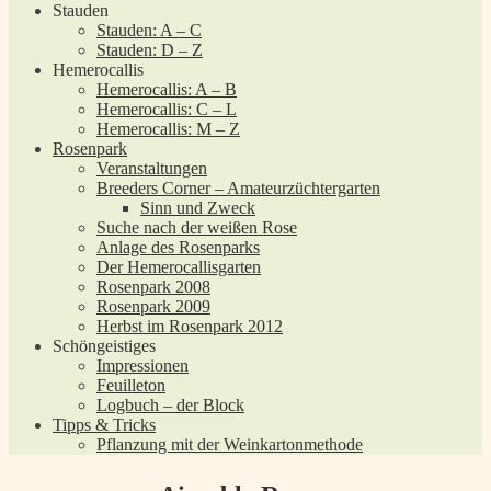
Stauden
Stauden: A – C
Stauden: D – Z
Hemerocallis
Hemerocallis: A – B
Hemerocallis: C – L
Hemerocallis: M – Z
Rosenpark
Veranstaltungen
Breeders Corner – Amateurzüchtergarten
Sinn und Zweck
Suche nach der weißen Rose
Anlage des Rosenparks
Der Hemerocallisgarten
Rosenpark 2008
Rosenpark 2009
Herbst im Rosenpark 2012
Schöngeistiges
Impressionen
Feuilleton
Logbuch – der Block
Tipps & Tricks
Pflanzung mit der Weinkartonmethode