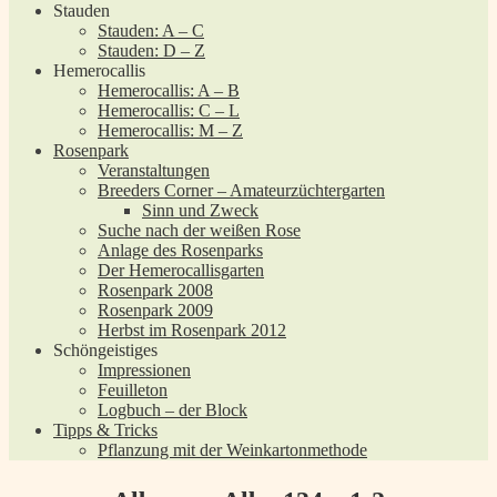
Stauden
Stauden: A – C
Stauden: D – Z
Hemerocallis
Hemerocallis: A – B
Hemerocallis: C – L
Hemerocallis: M – Z
Rosenpark
Veranstaltungen
Breeders Corner – Amateurzüchtergarten
Sinn und Zweck
Suche nach der weißen Rose
Anlage des Rosenparks
Der Hemerocallisgarten
Rosenpark 2008
Rosenpark 2009
Herbst im Rosenpark 2012
Schöngeistiges
Impressionen
Feuilleton
Logbuch – der Block
Tipps & Tricks
Pflanzung mit der Weinkartonmethode