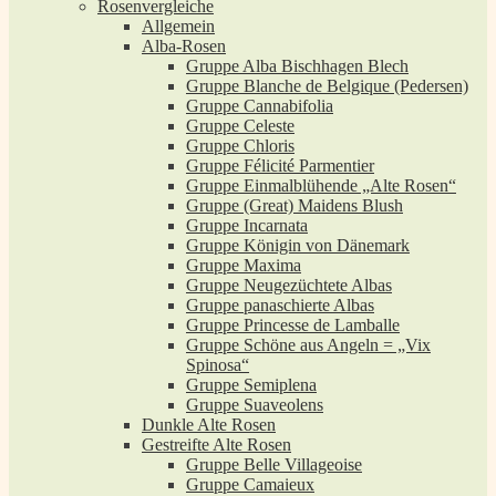
Rosenvergleiche
Allgemein
Alba-Rosen
Gruppe Alba Bischhagen Blech
Gruppe Blanche de Belgique (Pedersen)
Gruppe Cannabifolia
Gruppe Celeste
Gruppe Chloris
Gruppe Félicité Parmentier
Gruppe Einmalblühende „Alte Rosen“
Gruppe (Great) Maidens Blush
Gruppe Incarnata
Gruppe Königin von Dänemark
Gruppe Maxima
Gruppe Neugezüchtete Albas
Gruppe panaschierte Albas
Gruppe Princesse de Lamballe
Gruppe Schöne aus Angeln = „Vix
Spinosa“
Gruppe Semiplena
Gruppe Suaveolens
Dunkle Alte Rosen
Gestreifte Alte Rosen
Gruppe Belle Villageoise
Gruppe Camaieux