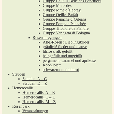
Gruppe La Plus Belle des Ponctuées
Gruppe Mercedes
Gruppe Mme d´Hebray
Gruppe Oeillet Parfait
Gruppe Panaché d´Orleans
Gruppe Pompon Panachée
Gruppe Tricolore de Flandre
Gruppe Variegata di Bologna
Rosenanregungen
Alba-Rosen : Lieblingsbilder
gräulich! flieder und mauve
lilarosa, alt, gefüllt
halbgefüllt und ungefüllt
pergament, caramel und aprikose
Rot-Violett
schwarzrot und blutrot
Stauden
Stauden: A – C
Stauden: D – Z
Hemerocallis
Hemerocallis: A – B
Hemerocallis: C – L
Hemerocallis: M – Z
Rosenpark
Veranstaltungen