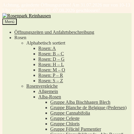
Achtung, geänderte Öffnungszeiten! Am 31.07.2026 nur von 10-13
Uhr geöffnet und vom 03.-07.08.2026 geschlossen!
Zur
Zum
Navigation
Inhalt
Menü
springen
springen
Öffnungszeiten und Anfahrtsbeschreibung
Rosen
Alphabetisch sortiert
Rosen: A
Rosen: B – C
Rosen: D – G
Rosen: H – L
Rosen: M – O
Rosen: P – R
Rosen: S – Z
Rosenvergleiche
Allgemein
Alba-Rosen
Gruppe Alba Bischhagen Blech
Gruppe Blanche de Belgique (Pedersen)
Gruppe Cannabifolia
Gruppe Celeste
Gruppe Chloris
Gruppe Félicité Parmentier