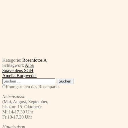
Kategorie:
Rosenfotos A
Schlagwort:
Alba
Beitragsnavigation
Vorheriger
Suaveolens SGH
Beitrag:
Nächster
Amelia Burgwedel
Beitrag:
Suchen
nach:
Öffnungszeiten des Rosenparks
Nebensaison
(Mai, August, September,
bis zum 15. Oktober):
Mi 14-17.30 Uhr
Fr 10-17.30 Uhr
Hauptsaison