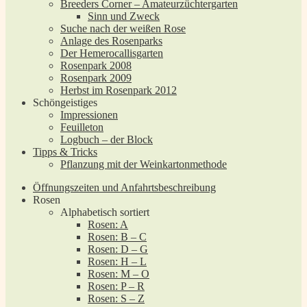
Breeders Corner – Amateurzüchtergarten
Sinn und Zweck
Suche nach der weißen Rose
Anlage des Rosenparks
Der Hemerocallisgarten
Rosenpark 2008
Rosenpark 2009
Herbst im Rosenpark 2012
Schöngeistiges
Impressionen
Feuilleton
Logbuch – der Block
Tipps & Tricks
Pflanzung mit der Weinkartonmethode
Öffnungszeiten und Anfahrtsbeschreibung
Rosen
Alphabetisch sortiert
Rosen: A
Rosen: B – C
Rosen: D – G
Rosen: H – L
Rosen: M – O
Rosen: P – R
Rosen: S – Z