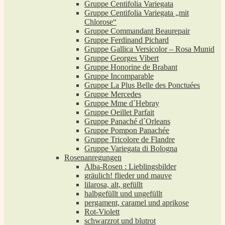
Gruppe Centifolia Variegata
Gruppe Centifolia Variegata „mit
Chlorose“
Gruppe Commandant Beaurepair
Gruppe Ferdinand Pichard
Gruppe Gallica Versicolor – Rosa Munid
Gruppe Georges Vibert
Gruppe Honorine de Brabant
Gruppe Incomparable
Gruppe La Plus Belle des Ponctuées
Gruppe Mercedes
Gruppe Mme d´Hebray
Gruppe Oeillet Parfait
Gruppe Panaché d´Orleans
Gruppe Pompon Panachée
Gruppe Tricolore de Flandre
Gruppe Variegata di Bologna
Rosenanregungen
Alba-Rosen : Lieblingsbilder
gräulich! flieder und mauve
lilarosa, alt, gefüllt
halbgefüllt und ungefüllt
pergament, caramel und aprikose
Rot-Violett
schwarzrot und blutrot