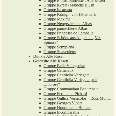
Gruppe Einmalblühende „Alte Rosen“
Gruppe (Great) Maidens Blush
Gruppe Incarnata
Gruppe Königin von Dänemark
Gruppe Maxima
Gruppe Neugezüchtete Albas
Gruppe panaschierte Albas
Gruppe Princesse de Lamballe
Gruppe Schöne aus Angeln = „Vix
Spinosa“
Gruppe Semiplena
Gruppe Suaveolens
Dunkle Alte Rosen
Gestreifte Alte Rosen
Gruppe Belle Villageoise
Gruppe Camaieux
Gruppe Centifolia Variegata
Gruppe Centifolia Variegata „mit
Chlorose“
Gruppe Commandant Beaurepair
Gruppe Ferdinand Pichard
Gruppe Gallica Versicolor – Rosa Munid
Gruppe Georges Vibert
Gruppe Honorine de Brabant
Gruppe Incomparable