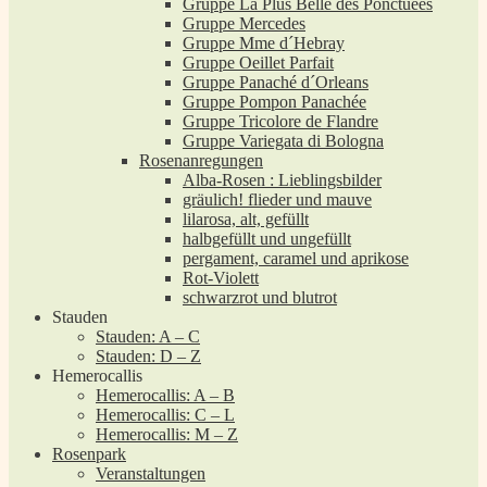
Gruppe La Plus Belle des Ponctuées
Gruppe Mercedes
Gruppe Mme d´Hebray
Gruppe Oeillet Parfait
Gruppe Panaché d´Orleans
Gruppe Pompon Panachée
Gruppe Tricolore de Flandre
Gruppe Variegata di Bologna
Rosenanregungen
Alba-Rosen : Lieblingsbilder
gräulich! flieder und mauve
lilarosa, alt, gefüllt
halbgefüllt und ungefüllt
pergament, caramel und aprikose
Rot-Violett
schwarzrot und blutrot
Stauden
Stauden: A – C
Stauden: D – Z
Hemerocallis
Hemerocallis: A – B
Hemerocallis: C – L
Hemerocallis: M – Z
Rosenpark
Veranstaltungen