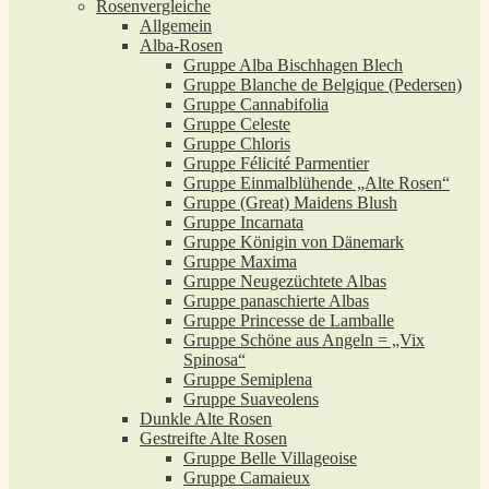
Rosenvergleiche
Allgemein
Alba-Rosen
Gruppe Alba Bischhagen Blech
Gruppe Blanche de Belgique (Pedersen)
Gruppe Cannabifolia
Gruppe Celeste
Gruppe Chloris
Gruppe Félicité Parmentier
Gruppe Einmalblühende „Alte Rosen“
Gruppe (Great) Maidens Blush
Gruppe Incarnata
Gruppe Königin von Dänemark
Gruppe Maxima
Gruppe Neugezüchtete Albas
Gruppe panaschierte Albas
Gruppe Princesse de Lamballe
Gruppe Schöne aus Angeln = „Vix
Spinosa“
Gruppe Semiplena
Gruppe Suaveolens
Dunkle Alte Rosen
Gestreifte Alte Rosen
Gruppe Belle Villageoise
Gruppe Camaieux