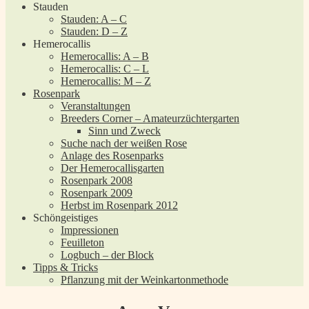
Stauden
Stauden: A – C
Stauden: D – Z
Hemerocallis
Hemerocallis: A – B
Hemerocallis: C – L
Hemerocallis: M – Z
Rosenpark
Veranstaltungen
Breeders Corner – Amateurzüchtergarten
Sinn und Zweck
Suche nach der weißen Rose
Anlage des Rosenparks
Der Hemerocallisgarten
Rosenpark 2008
Rosenpark 2009
Herbst im Rosenpark 2012
Schöngeistiges
Impressionen
Feuilleton
Logbuch – der Block
Tipps & Tricks
Pflanzung mit der Weinkartonmethode