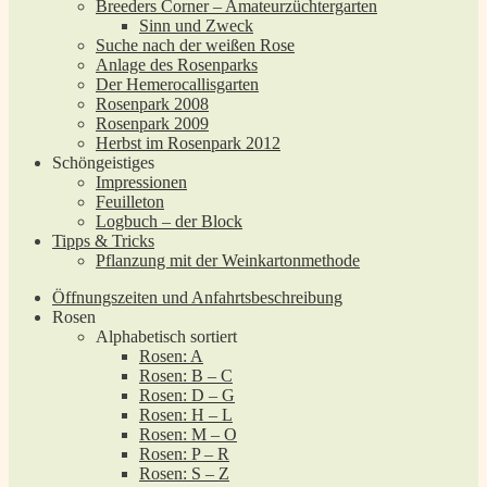
Breeders Corner – Amateurzüchtergarten
Sinn und Zweck
Suche nach der weißen Rose
Anlage des Rosenparks
Der Hemerocallisgarten
Rosenpark 2008
Rosenpark 2009
Herbst im Rosenpark 2012
Schöngeistiges
Impressionen
Feuilleton
Logbuch – der Block
Tipps & Tricks
Pflanzung mit der Weinkartonmethode
Öffnungszeiten und Anfahrtsbeschreibung
Rosen
Alphabetisch sortiert
Rosen: A
Rosen: B – C
Rosen: D – G
Rosen: H – L
Rosen: M – O
Rosen: P – R
Rosen: S – Z