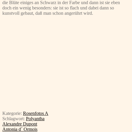
die Blüte einiges an Schwarz in der Farbe und dann ist sie eben
doch ein wenig besonders: sie ist so flach und dabei dann so
kunstvoll gebaut, daß man schon angerührt wird.
Kategorie:
Rosenfotos A
Schlagwort:
Polyantha
Beitragsnavigation
Vorheriger
Alexandre Dupont
Beitrag:
Nächster
Antonia d´ Ormois