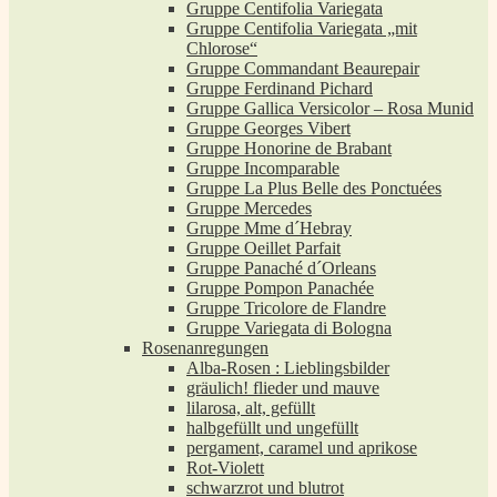
Gruppe Centifolia Variegata
Gruppe Centifolia Variegata „mit
Chlorose“
Gruppe Commandant Beaurepair
Gruppe Ferdinand Pichard
Gruppe Gallica Versicolor – Rosa Munid
Gruppe Georges Vibert
Gruppe Honorine de Brabant
Gruppe Incomparable
Gruppe La Plus Belle des Ponctuées
Gruppe Mercedes
Gruppe Mme d´Hebray
Gruppe Oeillet Parfait
Gruppe Panaché d´Orleans
Gruppe Pompon Panachée
Gruppe Tricolore de Flandre
Gruppe Variegata di Bologna
Rosenanregungen
Alba-Rosen : Lieblingsbilder
gräulich! flieder und mauve
lilarosa, alt, gefüllt
halbgefüllt und ungefüllt
pergament, caramel und aprikose
Rot-Violett
schwarzrot und blutrot