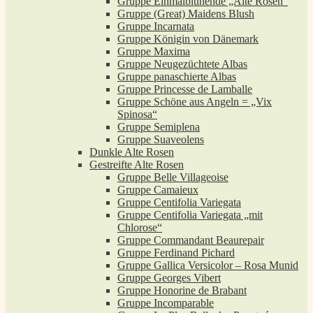
Gruppe Einmalblühende „Alte Rosen“
Gruppe (Great) Maidens Blush
Gruppe Incarnata
Gruppe Königin von Dänemark
Gruppe Maxima
Gruppe Neugezüchtete Albas
Gruppe panaschierte Albas
Gruppe Princesse de Lamballe
Gruppe Schöne aus Angeln = „Vix
Spinosa“
Gruppe Semiplena
Gruppe Suaveolens
Dunkle Alte Rosen
Gestreifte Alte Rosen
Gruppe Belle Villageoise
Gruppe Camaieux
Gruppe Centifolia Variegata
Gruppe Centifolia Variegata „mit
Chlorose“
Gruppe Commandant Beaurepair
Gruppe Ferdinand Pichard
Gruppe Gallica Versicolor – Rosa Munid
Gruppe Georges Vibert
Gruppe Honorine de Brabant
Gruppe Incomparable