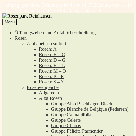
Achtung, geänderte Öffnungszeiten! Am 31.07.2026 nur von 10-13
Uhr geöffnet und vom 03.-07.08.2026 geschlossen!
Zur
Zum
Navigation
Inhalt
Menü
springen
springen
Öffnungszeiten und Anfahrtsbeschreibung
Rosen
Alphabetisch sortiert
Rosen: A
Rosen: B – C
Rosen: D – G
Rosen: H – L
Rosen: M – O
Rosen: P – R
Rosen: S – Z
Rosenvergleiche
Allgemein
Alba-Rosen
Gruppe Alba Bischhagen Blech
Gruppe Blanche de Belgique (Pedersen)
Gruppe Cannabifolia
Gruppe Celeste
Gruppe Chloris
Gruppe Félicité Parmentier