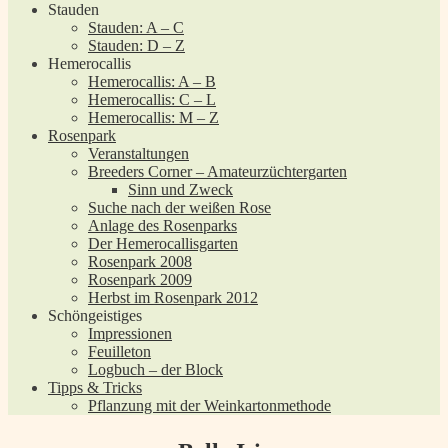
Stauden
Stauden: A – C
Stauden: D – Z
Hemerocallis
Hemerocallis: A – B
Hemerocallis: C – L
Hemerocallis: M – Z
Rosenpark
Veranstaltungen
Breeders Corner – Amateurzüchtergarten
Sinn und Zweck
Suche nach der weißen Rose
Anlage des Rosenparks
Der Hemerocallisgarten
Rosenpark 2008
Rosenpark 2009
Herbst im Rosenpark 2012
Schöngeistiges
Impressionen
Feuilleton
Logbuch – der Block
Tipps & Tricks
Pflanzung mit der Weinkartonmethode