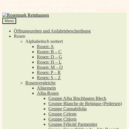
Achtung, geänderte Öffnungszeiten! Am 31.07.2026 nur von 10-13
Uhr geöffnet und vom 03.-07.08.2026 geschlossen!
Zur
Zum
Navigation
Inhalt
Menü
springen
springen
Öffnungszeiten und Anfahrtsbeschreibung
Rosen
Alphabetisch sortiert
Rosen: A
Rosen: B – C
Rosen: D – G
Rosen: H – L
Rosen: M – O
Rosen: P – R
Rosen: S – Z
Rosenvergleiche
Allgemein
Alba-Rosen
Gruppe Alba Bischhagen Blech
Gruppe Blanche de Belgique (Pedersen)
Gruppe Cannabifolia
Gruppe Celeste
Gruppe Chloris
Gruppe Félicité Parmentier