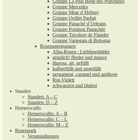
Gruppe La Plus Belle des Ponctuées
Gruppe Mercedes
Gruppe Mme d´Hebray
Gruppe Oeillet Parfait
Gruppe Panaché d´Orleans
Gruppe Pompon Panachée
Gruppe Tricolore de Flandre
Gruppe Variegata di Bologna
Rosenanregungen
Alba-Rosen : Lieblingsbilder
gräulich! flieder und mauve
lilarosa, alt, gefüllt
halbgefüllt und ungefüllt
pergament, caramel und aprikose
Rot-Violett
schwarzrot und blutrot
Stauden
Stauden: A – C
Stauden: D – Z
Hemerocallis
Hemerocallis: A – B
Hemerocallis: C – L
Hemerocallis: M – Z
Rosenpark
Veranstaltungen