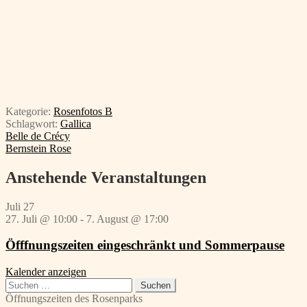
Kategorie:
Rosenfotos B
Schlagwort:
Gallica
Beitragsnavigation
Vorheriger
Belle de Crécy
Beitrag:
Nächster
Bernstein Rose
Beitrag:
Anstehende Veranstaltungen
Juli
27
27. Juli @ 10:00
-
7. August @ 17:00
Öfffnungszeiten eingeschränkt und Sommerpause
Kalender anzeigen
Suchen
nach:
Öffnungszeiten des Rosenparks