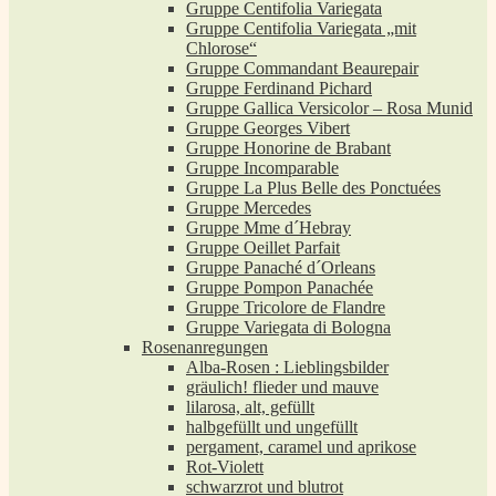
Gruppe Centifolia Variegata
Gruppe Centifolia Variegata „mit
Chlorose“
Gruppe Commandant Beaurepair
Gruppe Ferdinand Pichard
Gruppe Gallica Versicolor – Rosa Munid
Gruppe Georges Vibert
Gruppe Honorine de Brabant
Gruppe Incomparable
Gruppe La Plus Belle des Ponctuées
Gruppe Mercedes
Gruppe Mme d´Hebray
Gruppe Oeillet Parfait
Gruppe Panaché d´Orleans
Gruppe Pompon Panachée
Gruppe Tricolore de Flandre
Gruppe Variegata di Bologna
Rosenanregungen
Alba-Rosen : Lieblingsbilder
gräulich! flieder und mauve
lilarosa, alt, gefüllt
halbgefüllt und ungefüllt
pergament, caramel und aprikose
Rot-Violett
schwarzrot und blutrot