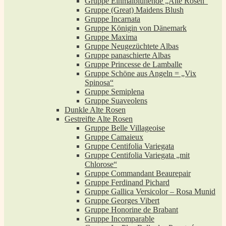
Gruppe Einmalblühende „Alte Rosen“
Gruppe (Great) Maidens Blush
Gruppe Incarnata
Gruppe Königin von Dänemark
Gruppe Maxima
Gruppe Neugezüchtete Albas
Gruppe panaschierte Albas
Gruppe Princesse de Lamballe
Gruppe Schöne aus Angeln = „Vix
Spinosa“
Gruppe Semiplena
Gruppe Suaveolens
Dunkle Alte Rosen
Gestreifte Alte Rosen
Gruppe Belle Villageoise
Gruppe Camaieux
Gruppe Centifolia Variegata
Gruppe Centifolia Variegata „mit
Chlorose“
Gruppe Commandant Beaurepair
Gruppe Ferdinand Pichard
Gruppe Gallica Versicolor – Rosa Munid
Gruppe Georges Vibert
Gruppe Honorine de Brabant
Gruppe Incomparable