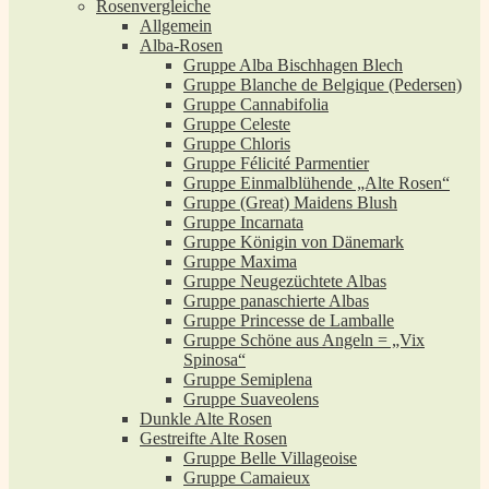
Rosenvergleiche
Allgemein
Alba-Rosen
Gruppe Alba Bischhagen Blech
Gruppe Blanche de Belgique (Pedersen)
Gruppe Cannabifolia
Gruppe Celeste
Gruppe Chloris
Gruppe Félicité Parmentier
Gruppe Einmalblühende „Alte Rosen“
Gruppe (Great) Maidens Blush
Gruppe Incarnata
Gruppe Königin von Dänemark
Gruppe Maxima
Gruppe Neugezüchtete Albas
Gruppe panaschierte Albas
Gruppe Princesse de Lamballe
Gruppe Schöne aus Angeln = „Vix
Spinosa“
Gruppe Semiplena
Gruppe Suaveolens
Dunkle Alte Rosen
Gestreifte Alte Rosen
Gruppe Belle Villageoise
Gruppe Camaieux