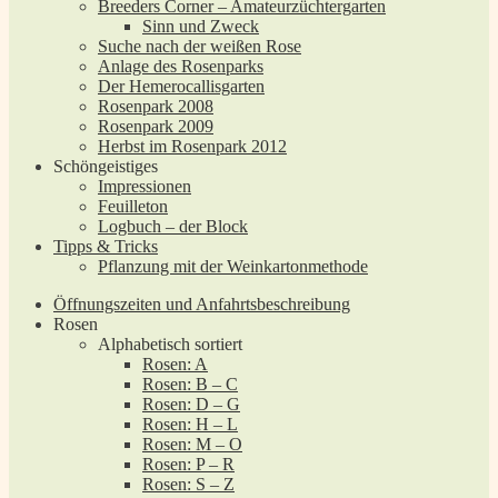
Breeders Corner – Amateurzüchtergarten
Sinn und Zweck
Suche nach der weißen Rose
Anlage des Rosenparks
Der Hemerocallisgarten
Rosenpark 2008
Rosenpark 2009
Herbst im Rosenpark 2012
Schöngeistiges
Impressionen
Feuilleton
Logbuch – der Block
Tipps & Tricks
Pflanzung mit der Weinkartonmethode
Öffnungszeiten und Anfahrtsbeschreibung
Rosen
Alphabetisch sortiert
Rosen: A
Rosen: B – C
Rosen: D – G
Rosen: H – L
Rosen: M – O
Rosen: P – R
Rosen: S – Z