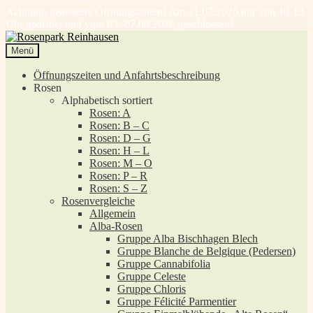
Achtung, geänderte Öffnungszeiten! Am 31.07.2026 nur von 10-13
Uhr geöffnet und vom 03.-07.08.2026 geschlossen!
Zur
Zum
Navigation
Inhalt
Menü
springen
springen
Öffnungszeiten und Anfahrtsbeschreibung
Rosen
Alphabetisch sortiert
Rosen: A
Rosen: B – C
Rosen: D – G
Rosen: H – L
Rosen: M – O
Rosen: P – R
Rosen: S – Z
Rosenvergleiche
Allgemein
Alba-Rosen
Gruppe Alba Bischhagen Blech
Gruppe Blanche de Belgique (Pedersen)
Gruppe Cannabifolia
Gruppe Celeste
Gruppe Chloris
Gruppe Félicité Parmentier