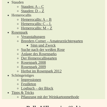
Stauden
Stauden: A – C
Stauden: D – Z
Hemerocallis
Hemerocallis: A – B
Hemerocallis: C – L
Hemerocallis: M – Z
Rosenpark
Veranstaltungen
Breeders Corner – Amateurzüchtergarten
Sinn und Zweck
Suche nach der weißen Rose
Anlage des Rosenparks
Der Hemerocallisgarten
Rosenpark 2008
Rosenpark 2009
Herbst im Rosenpark 2012
Schöngeistiges
Impressionen
Feuilleton
Logbuch – der Block
Tipps & Tricks
Pflanzung mit der Weinkartonmethode