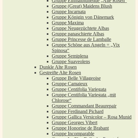
Gruppe Einmalblühende „Alte Rosen“
Gruppe (Great) Maidens Blush
Gruppe Incarnata
Gruppe Königin von Dänemark
Gruppe Maxima
Gruppe Neugezüchtete Albas
Gruppe panaschierte Albas
Gruppe Princesse de Lamballe
Gruppe Schöne aus Angeln = „Vix
Spinosa“
Gruppe Semiplena
Gruppe Suaveolens
Dunkle Alte Rosen
Gestreifte Alte Rosen
Gruppe Belle Villageoise
Gruppe Camaieux
Gruppe Centifolia Variegata
Gruppe Centifolia Variegata „mit
Chlorose“
Gruppe Commandant Beaurepair
Gruppe Ferdinand Pichard
Gruppe Gallica Versicolor – Rosa Munid
Gruppe Georges Vibert
Gruppe Honorine de Brabant
Gruppe Incomparable