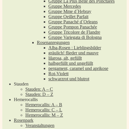
Gruppe La Plus Belle des Ponctuées
Gruppe Mercedes
Gruppe Mme d´Hebray
Gruppe Oeillet Parfait
Gruppe Panaché d´Orleans
Gruppe Pompon Panachée
Gruppe Tricolore de Flandre
Gruppe Variegata di Bologna
Rosenanregungen
Alba-Rosen : Lieblingsbilder
gräulich! flieder und mauve
lilarosa, alt, gefüllt
halbgefüllt und ungefüllt
pergament, caramel und aprikose
Rot-Violett
schwarzrot und blutrot
Stauden
Stauden: A – C
Stauden: D – Z
Hemerocallis
Hemerocallis: A – B
Hemerocallis: C – L
Hemerocallis: M – Z
Rosenpark
Veranstaltungen