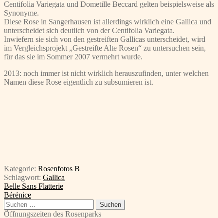
Centifolia Variegata und Dometille Beccard gelten beispielsweise als
Synonyme.
Diese Rose in Sangerhausen ist allerdings wirklich eine Gallica und
unterscheidet sich deutlich von der Centifolia Variegata.
Inwiefern sie sich von den gestreiften Gallicas unterscheidet, wird
im Vergleichsprojekt „Gestreifte Alte Rosen“ zu untersuchen sein,
für das sie im Sommer 2007 vermehrt wurde.
2013: noch immer ist nicht wirklich herauszufinden, unter welchen
Namen diese Rose eigentlich zu subsumieren ist.
Kategorie:
Rosenfotos B
Schlagwort:
Gallica
Beitragsnavigation
Vorheriger
Belle Sans Flatterie
Beitrag:
Nächster
Bérénice
Beitrag:
Suchen
nach:
Öffnungszeiten des Rosenparks