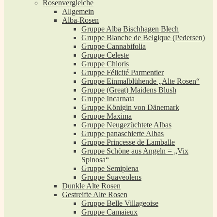
Rosenvergleiche
Allgemein
Alba-Rosen
Gruppe Alba Bischhagen Blech
Gruppe Blanche de Belgique (Pedersen)
Gruppe Cannabifolia
Gruppe Celeste
Gruppe Chloris
Gruppe Félicité Parmentier
Gruppe Einmalblühende „Alte Rosen“
Gruppe (Great) Maidens Blush
Gruppe Incarnata
Gruppe Königin von Dänemark
Gruppe Maxima
Gruppe Neugezüchtete Albas
Gruppe panaschierte Albas
Gruppe Princesse de Lamballe
Gruppe Schöne aus Angeln = „Vix
Spinosa“
Gruppe Semiplena
Gruppe Suaveolens
Dunkle Alte Rosen
Gestreifte Alte Rosen
Gruppe Belle Villageoise
Gruppe Camaieux