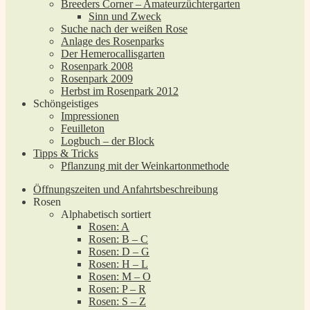
Breeders Corner – Amateurzüchtergarten
Sinn und Zweck
Suche nach der weißen Rose
Anlage des Rosenparks
Der Hemerocallisgarten
Rosenpark 2008
Rosenpark 2009
Herbst im Rosenpark 2012
Schöngeistiges
Impressionen
Feuilleton
Logbuch – der Block
Tipps & Tricks
Pflanzung mit der Weinkartonmethode
Öffnungszeiten und Anfahrtsbeschreibung
Rosen
Alphabetisch sortiert
Rosen: A
Rosen: B – C
Rosen: D – G
Rosen: H – L
Rosen: M – O
Rosen: P – R
Rosen: S – Z