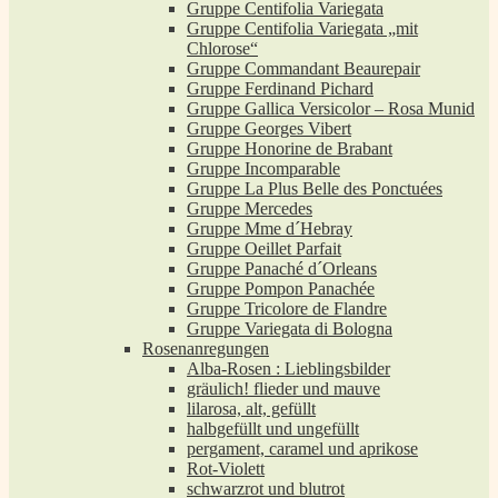
Gruppe Centifolia Variegata
Gruppe Centifolia Variegata „mit
Chlorose“
Gruppe Commandant Beaurepair
Gruppe Ferdinand Pichard
Gruppe Gallica Versicolor – Rosa Munid
Gruppe Georges Vibert
Gruppe Honorine de Brabant
Gruppe Incomparable
Gruppe La Plus Belle des Ponctuées
Gruppe Mercedes
Gruppe Mme d´Hebray
Gruppe Oeillet Parfait
Gruppe Panaché d´Orleans
Gruppe Pompon Panachée
Gruppe Tricolore de Flandre
Gruppe Variegata di Bologna
Rosenanregungen
Alba-Rosen : Lieblingsbilder
gräulich! flieder und mauve
lilarosa, alt, gefüllt
halbgefüllt und ungefüllt
pergament, caramel und aprikose
Rot-Violett
schwarzrot und blutrot