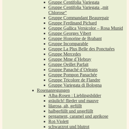
Gruppe Centifolia Variegata
Gruppe Centifolia Variegata „mit
Chlorose“
Gruppe Commandant Beaurepair
Gruppe Ferdinand Pichard
Gruppe Gallica Versicolor – Rosa Munid
Gruppe Georges Vibert
Gruppe Honorine de Brabant
Gruppe Incomparable
Gruppe La Plus Belle des Ponctuées
Gruppe Mercedes
Gruppe Mme d´Hebray
Gruppe Oeillet Parfait
Gruppe Panaché d´Orleans
Gruppe Pompon Panachée
Gruppe Tricolore de Flandre
Gruppe Variegata di Bologna
Rosenanregungen
Alba-Rosen : Lieblingsbilder
gräulich! flieder und mauve
lilarosa, alt, gefüllt
halbgefüllt und ungefüllt
pergament, caramel und aprikose
Rot-Violett
schwarzrot und blutrot