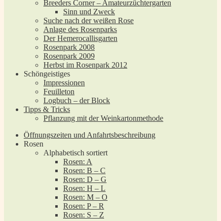
Breeders Corner – Amateurzüchtergarten
Sinn und Zweck
Suche nach der weißen Rose
Anlage des Rosenparks
Der Hemerocallisgarten
Rosenpark 2008
Rosenpark 2009
Herbst im Rosenpark 2012
Schöngeistiges
Impressionen
Feuilleton
Logbuch – der Block
Tipps & Tricks
Pflanzung mit der Weinkartonmethode
Öffnungszeiten und Anfahrtsbeschreibung
Rosen
Alphabetisch sortiert
Rosen: A
Rosen: B – C
Rosen: D – G
Rosen: H – L
Rosen: M – O
Rosen: P – R
Rosen: S – Z