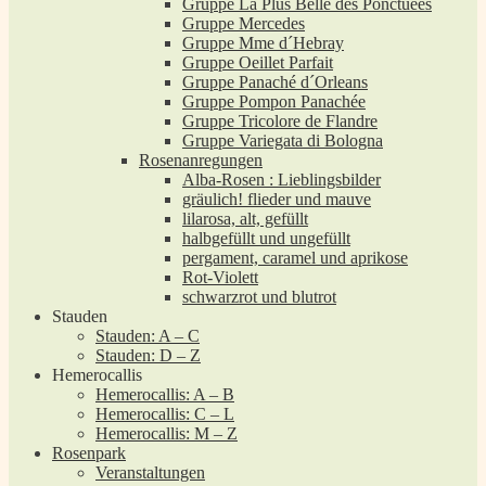
Gruppe La Plus Belle des Ponctuées
Gruppe Mercedes
Gruppe Mme d´Hebray
Gruppe Oeillet Parfait
Gruppe Panaché d´Orleans
Gruppe Pompon Panachée
Gruppe Tricolore de Flandre
Gruppe Variegata di Bologna
Rosenanregungen
Alba-Rosen : Lieblingsbilder
gräulich! flieder und mauve
lilarosa, alt, gefüllt
halbgefüllt und ungefüllt
pergament, caramel und aprikose
Rot-Violett
schwarzrot und blutrot
Stauden
Stauden: A – C
Stauden: D – Z
Hemerocallis
Hemerocallis: A – B
Hemerocallis: C – L
Hemerocallis: M – Z
Rosenpark
Veranstaltungen