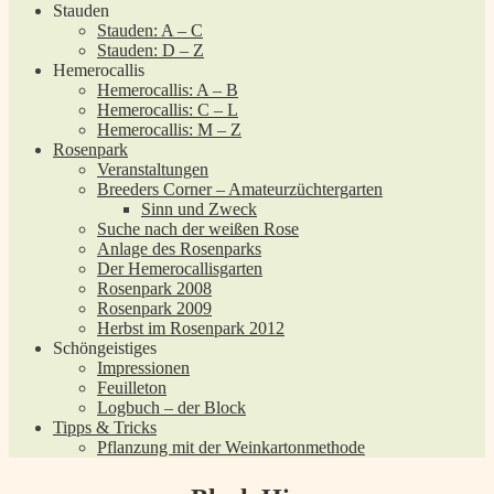
Stauden
Stauden: A – C
Stauden: D – Z
Hemerocallis
Hemerocallis: A – B
Hemerocallis: C – L
Hemerocallis: M – Z
Rosenpark
Veranstaltungen
Breeders Corner – Amateurzüchtergarten
Sinn und Zweck
Suche nach der weißen Rose
Anlage des Rosenparks
Der Hemerocallisgarten
Rosenpark 2008
Rosenpark 2009
Herbst im Rosenpark 2012
Schöngeistiges
Impressionen
Feuilleton
Logbuch – der Block
Tipps & Tricks
Pflanzung mit der Weinkartonmethode