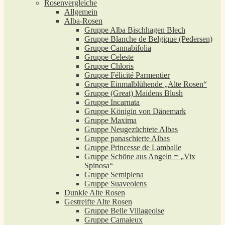
Rosenvergleiche
Allgemein
Alba-Rosen
Gruppe Alba Bischhagen Blech
Gruppe Blanche de Belgique (Pedersen)
Gruppe Cannabifolia
Gruppe Celeste
Gruppe Chloris
Gruppe Félicité Parmentier
Gruppe Einmalblühende „Alte Rosen“
Gruppe (Great) Maidens Blush
Gruppe Incarnata
Gruppe Königin von Dänemark
Gruppe Maxima
Gruppe Neugezüchtete Albas
Gruppe panaschierte Albas
Gruppe Princesse de Lamballe
Gruppe Schöne aus Angeln = „Vix
Spinosa“
Gruppe Semiplena
Gruppe Suaveolens
Dunkle Alte Rosen
Gestreifte Alte Rosen
Gruppe Belle Villageoise
Gruppe Camaieux