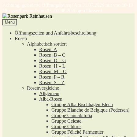
Achtung, geänderte Öffnungszeiten! Am 31.07.2026 nur von 10-13
Uhr geöffnet und vom 03.-07.08.2026 geschlossen!
Zur
Zum
Navigation
Inhalt
Menü
springen
springen
Öffnungszeiten und Anfahrtsbeschreibung
Rosen
Alphabetisch sortiert
Rosen: A
Rosen: B – C
Rosen: D – G
Rosen: H – L
Rosen: M – O
Rosen: P – R
Rosen: S – Z
Rosenvergleiche
Allgemein
Alba-Rosen
Gruppe Alba Bischhagen Blech
Gruppe Blanche de Belgique (Pedersen)
Gruppe Cannabifolia
Gruppe Celeste
Gruppe Chloris
Gruppe Félicité Parmentier