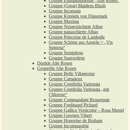
Gruppe Einmalblühende „Alte Rosen“
Gruppe (Great) Maidens Blush
Gruppe Incarnata
Gruppe Königin von Dänemark
Gruppe Maxima
Gruppe Neugezüchtete Albas
Gruppe panaschierte Albas
Gruppe Princesse de Lamballe
Gruppe Schöne aus Angeln = „Vix
Spinosa“
Gruppe Semiplena
Gruppe Suaveolens
Dunkle Alte Rosen
Gestreifte Alte Rosen
Gruppe Belle Villageoise
Gruppe Camaieux
Gruppe Centifolia Variegata
Gruppe Centifolia Variegata „mit
Chlorose“
Gruppe Commandant Beaurepair
Gruppe Ferdinand Pichard
Gruppe Gallica Versicolor – Rosa Munid
Gruppe Georges Vibert
Gruppe Honorine de Brabant
Gruppe Incomparable