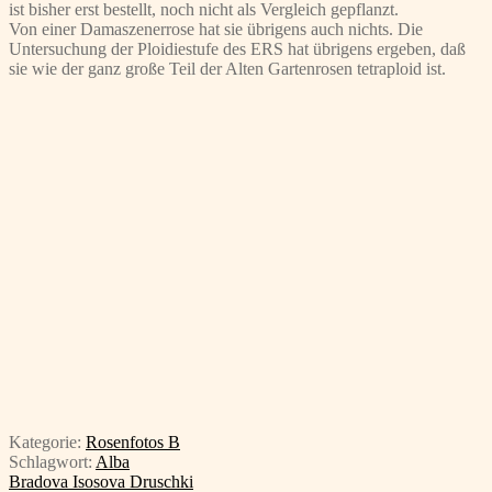
ist bisher erst bestellt, noch nicht als Vergleich gepflanzt.
Von einer Damaszenerrose hat sie übrigens auch nichts. Die
Untersuchung der Ploidiestufe des ERS hat übrigens ergeben, daß
sie wie der ganz große Teil der Alten Gartenrosen tetraploid ist.
Kategorie:
Rosenfotos B
Schlagwort:
Alba
Beitragsnavigation
Vorheriger
Bradova Isosova Druschki