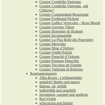
Gruppe Centifolia Variegata
Gruppe Centifolia Variegata „mit
Chlorose“
Gruppe Commandant Beaurepair
Gruppe Ferdinand Pichard
Gruppe Gallica Versicolor – Rosa Munid
Gruppe Georges Vibert
Gruppe Honorine de Brabant
Gruppe Incomparable
Gruppe La Plus Belle des Ponctuées
Gruppe Mercedes
Gruppe Mme d´Hebray
Gruppe Oeillet Parfait
Gruppe Panaché d´Orleans
Gruppe Pompon Panachée
Gruppe Tricolore de Flandre
Gruppe Variegata di Bologna
Rosenanregungen
Alba-Rosen : Lieblingsbilder
gräulich! flieder und mauve
lilarosa, alt, gefüllt
halbgefüllt und ungefüllt
pergament, caramel und aprikose
Rot-Violett
schwarzrot und blutrot