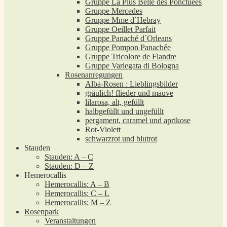
Gruppe La Plus Belle des Ponctuées
Gruppe Mercedes
Gruppe Mme d´Hebray
Gruppe Oeillet Parfait
Gruppe Panaché d´Orleans
Gruppe Pompon Panachée
Gruppe Tricolore de Flandre
Gruppe Variegata di Bologna
Rosenanregungen
Alba-Rosen : Lieblingsbilder
gräulich! flieder und mauve
lilarosa, alt, gefüllt
halbgefüllt und ungefüllt
pergament, caramel und aprikose
Rot-Violett
schwarzrot und blutrot
Stauden
Stauden: A – C
Stauden: D – Z
Hemerocallis
Hemerocallis: A – B
Hemerocallis: C – L
Hemerocallis: M – Z
Rosenpark
Veranstaltungen