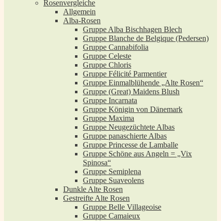
Rosenvergleiche
Allgemein
Alba-Rosen
Gruppe Alba Bischhagen Blech
Gruppe Blanche de Belgique (Pedersen)
Gruppe Cannabifolia
Gruppe Celeste
Gruppe Chloris
Gruppe Félicité Parmentier
Gruppe Einmalblühende „Alte Rosen“
Gruppe (Great) Maidens Blush
Gruppe Incarnata
Gruppe Königin von Dänemark
Gruppe Maxima
Gruppe Neugezüchtete Albas
Gruppe panaschierte Albas
Gruppe Princesse de Lamballe
Gruppe Schöne aus Angeln = „Vix
Spinosa“
Gruppe Semiplena
Gruppe Suaveolens
Dunkle Alte Rosen
Gestreifte Alte Rosen
Gruppe Belle Villageoise
Gruppe Camaieux