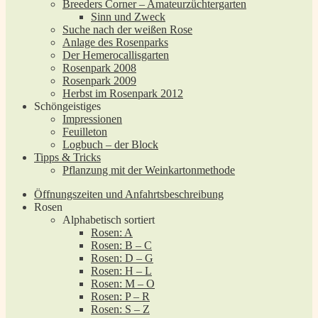
Breeders Corner – Amateurzüchtergarten
Sinn und Zweck
Suche nach der weißen Rose
Anlage des Rosenparks
Der Hemerocallisgarten
Rosenpark 2008
Rosenpark 2009
Herbst im Rosenpark 2012
Schöngeistiges
Impressionen
Feuilleton
Logbuch – der Block
Tipps & Tricks
Pflanzung mit der Weinkartonmethode
Öffnungszeiten und Anfahrtsbeschreibung
Rosen
Alphabetisch sortiert
Rosen: A
Rosen: B – C
Rosen: D – G
Rosen: H – L
Rosen: M – O
Rosen: P – R
Rosen: S – Z