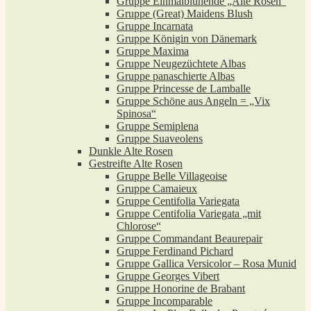
Gruppe Einmalblühende „Alte Rosen“
Gruppe (Great) Maidens Blush
Gruppe Incarnata
Gruppe Königin von Dänemark
Gruppe Maxima
Gruppe Neugezüchtete Albas
Gruppe panaschierte Albas
Gruppe Princesse de Lamballe
Gruppe Schöne aus Angeln = „Vix
Spinosa“
Gruppe Semiplena
Gruppe Suaveolens
Dunkle Alte Rosen
Gestreifte Alte Rosen
Gruppe Belle Villageoise
Gruppe Camaieux
Gruppe Centifolia Variegata
Gruppe Centifolia Variegata „mit
Chlorose“
Gruppe Commandant Beaurepair
Gruppe Ferdinand Pichard
Gruppe Gallica Versicolor – Rosa Munid
Gruppe Georges Vibert
Gruppe Honorine de Brabant
Gruppe Incomparable