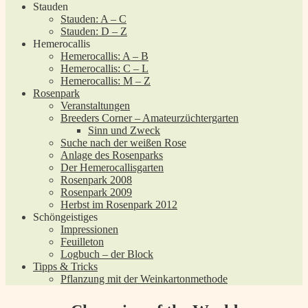
Stauden
Stauden: A – C
Stauden: D – Z
Hemerocallis
Hemerocallis: A – B
Hemerocallis: C – L
Hemerocallis: M – Z
Rosenpark
Veranstaltungen
Breeders Corner – Amateurzüchtergarten
Sinn und Zweck
Suche nach der weißen Rose
Anlage des Rosenparks
Der Hemerocallisgarten
Rosenpark 2008
Rosenpark 2009
Herbst im Rosenpark 2012
Schöngeistiges
Impressionen
Feuilleton
Logbuch – der Block
Tipps & Tricks
Pflanzung mit der Weinkartonmethode