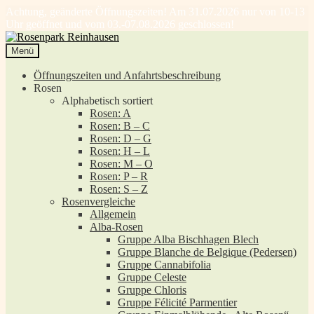
Achtung, geänderte Öffnungszeiten! Am 31.07.2026 nur von 10-13
Uhr geöffnet und vom 03.-07.08.2026 geschlossen!
Zur
Zum
Navigation
Inhalt
Menü
springen
springen
Öffnungszeiten und Anfahrtsbeschreibung
Rosen
Alphabetisch sortiert
Rosen: A
Rosen: B – C
Rosen: D – G
Rosen: H – L
Rosen: M – O
Rosen: P – R
Rosen: S – Z
Rosenvergleiche
Allgemein
Alba-Rosen
Gruppe Alba Bischhagen Blech
Gruppe Blanche de Belgique (Pedersen)
Gruppe Cannabifolia
Gruppe Celeste
Gruppe Chloris
Gruppe Félicité Parmentier