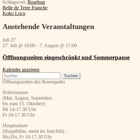
Schlagwort:
Bourbon
Beitragsnavigation
Vorheriger
Belle de Terre Franche
Beitrag:
Nächster
Koko Loco
Beitrag:
Anstehende Veranstaltungen
Juli
27
27. Juli @ 10:00
-
7. August @ 17:00
Öfffnungszeiten eingeschränkt und Sommerpause
Kalender anzeigen
Suchen
nach:
Öffnungszeiten des Rosenparks
Nebensaison
(Mai, August, September,
bis zum 15. Oktober):
Mi 14-17.30 Uhr
Fr 10-17.30 Uhr
Hauptsaison
(Hauptblüte, meist im Juni/Juli) :
Mo,Do, Fr 10-17.30 Uhr