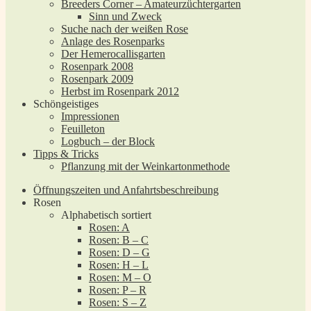
Breeders Corner – Amateurzüchtergarten
Sinn und Zweck
Suche nach der weißen Rose
Anlage des Rosenparks
Der Hemerocallisgarten
Rosenpark 2008
Rosenpark 2009
Herbst im Rosenpark 2012
Schöngeistiges
Impressionen
Feuilleton
Logbuch – der Block
Tipps & Tricks
Pflanzung mit der Weinkartonmethode
Öffnungszeiten und Anfahrtsbeschreibung
Rosen
Alphabetisch sortiert
Rosen: A
Rosen: B – C
Rosen: D – G
Rosen: H – L
Rosen: M – O
Rosen: P – R
Rosen: S – Z