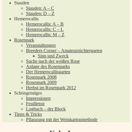
Stauden
Stauden: A – C
Stauden: D – Z
Hemerocallis
Hemerocallis: A – B
Hemerocallis: C – L
Hemerocallis: M – Z
Rosenpark
Veranstaltungen
Breeders Corner – Amateurzüchtergarten
Sinn und Zweck
Suche nach der weißen Rose
Anlage des Rosenparks
Der Hemerocallisgarten
Rosenpark 2008
Rosenpark 2009
Herbst im Rosenpark 2012
Schöngeistiges
Impressionen
Feuilleton
Logbuch – der Block
Tipps & Tricks
Pflanzung mit der Weinkartonmethode