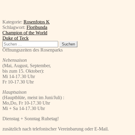
Kategorie:
Rosenfotos K
Schlagwort:
Floribunda
Beitragsnavigation
Vorheriger
Champion of the World
Beitrag:
Nächster
Duke of Teck
Beitrag:
Suchen
nach:
Öffnungszeiten des Rosenparks
Nebensaison
(Mai, August, September,
bis zum 15. Oktober):
Mi 14-17.30 Uhr
Fr 10-17.30 Uhr
Hauptsaison
(Hauptblüte, meist im Juni/Juli) :
Mo,Do, Fr 10-17.30 Uhr
Mi + Sa 14-17.30 Uhr
Dienstag + Sonntag Ruhetag!
zusätzlich nach telefonischer Vereinbarung oder E-Mail.