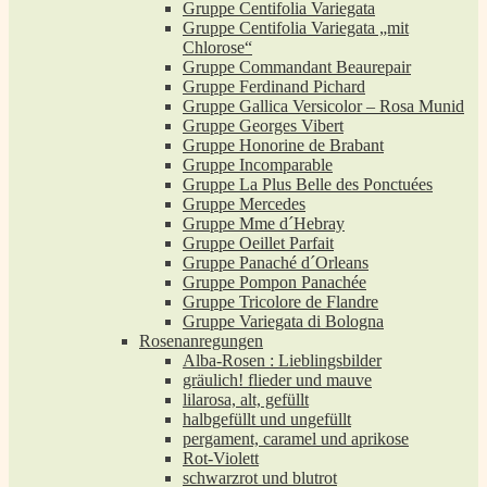
Gruppe Centifolia Variegata
Gruppe Centifolia Variegata „mit
Chlorose“
Gruppe Commandant Beaurepair
Gruppe Ferdinand Pichard
Gruppe Gallica Versicolor – Rosa Munid
Gruppe Georges Vibert
Gruppe Honorine de Brabant
Gruppe Incomparable
Gruppe La Plus Belle des Ponctuées
Gruppe Mercedes
Gruppe Mme d´Hebray
Gruppe Oeillet Parfait
Gruppe Panaché d´Orleans
Gruppe Pompon Panachée
Gruppe Tricolore de Flandre
Gruppe Variegata di Bologna
Rosenanregungen
Alba-Rosen : Lieblingsbilder
gräulich! flieder und mauve
lilarosa, alt, gefüllt
halbgefüllt und ungefüllt
pergament, caramel und aprikose
Rot-Violett
schwarzrot und blutrot