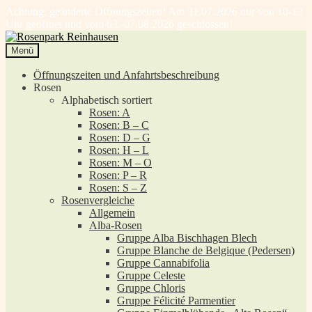
Achtung, geänderte Öffnungszeiten! Am 31.07.2026 nur von 10-13
Uhr geöffnet und vom 03.-07.08.2026 geschlossen!
Zur
Zum
Navigation
Inhalt
Menü
springen
springen
Öffnungszeiten und Anfahrtsbeschreibung
Rosen
Alphabetisch sortiert
Rosen: A
Rosen: B – C
Rosen: D – G
Rosen: H – L
Rosen: M – O
Rosen: P – R
Rosen: S – Z
Rosenvergleiche
Allgemein
Alba-Rosen
Gruppe Alba Bischhagen Blech
Gruppe Blanche de Belgique (Pedersen)
Gruppe Cannabifolia
Gruppe Celeste
Gruppe Chloris
Gruppe Félicité Parmentier