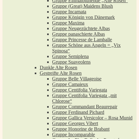
Gruppe Einmalblühende „Alte Rosen“
Gruppe (Great) Maidens Blush
Gruppe Incarnata
Gruppe Königin von Dänemark
Gruppe Maxima
Gruppe Neugezüchtete Albas
Gruppe panaschierte Albas
Gruppe Princesse de Lamballe
Gruppe Schöne aus Angeln = „Vix
Spinosa“
Gruppe Semiplena
Gruppe Suaveolens
Dunkle Alte Rosen
Gestreifte Alte Rosen
Gruppe Belle Villageoise
Gruppe Camaieux
Gruppe Centifolia Variegata
Gruppe Centifolia Variegata „mit
Chlorose“
Gruppe Commandant Beaurepair
Gruppe Ferdinand Pichard
Gruppe Gallica Versicolor – Rosa Munid
Gruppe Georges Vibert
Gruppe Honorine de Brabant
Gruppe Incomparable