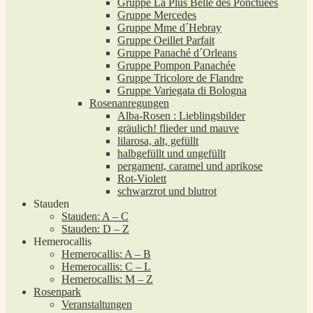
Gruppe La Plus Belle des Ponctuées
Gruppe Mercedes
Gruppe Mme d´Hebray
Gruppe Oeillet Parfait
Gruppe Panaché d´Orleans
Gruppe Pompon Panachée
Gruppe Tricolore de Flandre
Gruppe Variegata di Bologna
Rosenanregungen
Alba-Rosen : Lieblingsbilder
gräulich! flieder und mauve
lilarosa, alt, gefüllt
halbgefüllt und ungefüllt
pergament, caramel und aprikose
Rot-Violett
schwarzrot und blutrot
Stauden
Stauden: A – C
Stauden: D – Z
Hemerocallis
Hemerocallis: A – B
Hemerocallis: C – L
Hemerocallis: M – Z
Rosenpark
Veranstaltungen