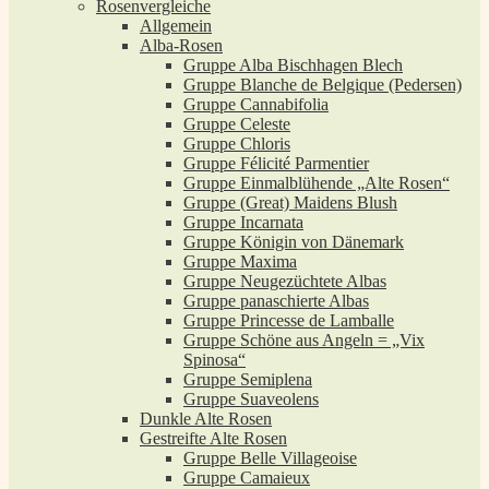
Rosenvergleiche
Allgemein
Alba-Rosen
Gruppe Alba Bischhagen Blech
Gruppe Blanche de Belgique (Pedersen)
Gruppe Cannabifolia
Gruppe Celeste
Gruppe Chloris
Gruppe Félicité Parmentier
Gruppe Einmalblühende „Alte Rosen“
Gruppe (Great) Maidens Blush
Gruppe Incarnata
Gruppe Königin von Dänemark
Gruppe Maxima
Gruppe Neugezüchtete Albas
Gruppe panaschierte Albas
Gruppe Princesse de Lamballe
Gruppe Schöne aus Angeln = „Vix
Spinosa“
Gruppe Semiplena
Gruppe Suaveolens
Dunkle Alte Rosen
Gestreifte Alte Rosen
Gruppe Belle Villageoise
Gruppe Camaieux