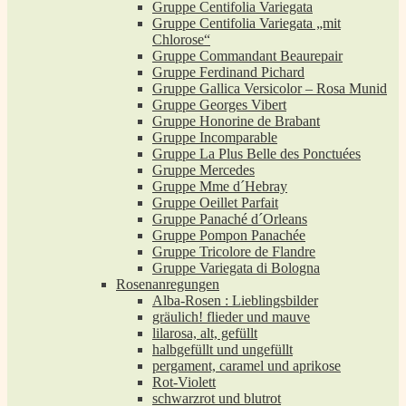
Gruppe Centifolia Variegata
Gruppe Centifolia Variegata „mit
Chlorose“
Gruppe Commandant Beaurepair
Gruppe Ferdinand Pichard
Gruppe Gallica Versicolor – Rosa Munid
Gruppe Georges Vibert
Gruppe Honorine de Brabant
Gruppe Incomparable
Gruppe La Plus Belle des Ponctuées
Gruppe Mercedes
Gruppe Mme d´Hebray
Gruppe Oeillet Parfait
Gruppe Panaché d´Orleans
Gruppe Pompon Panachée
Gruppe Tricolore de Flandre
Gruppe Variegata di Bologna
Rosenanregungen
Alba-Rosen : Lieblingsbilder
gräulich! flieder und mauve
lilarosa, alt, gefüllt
halbgefüllt und ungefüllt
pergament, caramel und aprikose
Rot-Violett
schwarzrot und blutrot