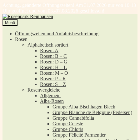
Achtung, geänderte Öffnungszeiten! Am 31.07.2026 nur von 10-13
Uhr geöffnet und vom 03.-07.08.2026 geschlossen!
Zur
Zum
Navigation
Inhalt
Menü
springen
springen
Öffnungszeiten und Anfahrtsbeschreibung
Rosen
Alphabetisch sortiert
Rosen: A
Rosen: B – C
Rosen: D – G
Rosen: H – L
Rosen: M – O
Rosen: P – R
Rosen: S – Z
Rosenvergleiche
Allgemein
Alba-Rosen
Gruppe Alba Bischhagen Blech
Gruppe Blanche de Belgique (Pedersen)
Gruppe Cannabifolia
Gruppe Celeste
Gruppe Chloris
Gruppe Félicité Parmentier