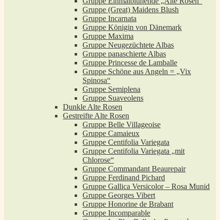
Gruppe Einmalblühende „Alte Rosen“
Gruppe (Great) Maidens Blush
Gruppe Incarnata
Gruppe Königin von Dänemark
Gruppe Maxima
Gruppe Neugezüchtete Albas
Gruppe panaschierte Albas
Gruppe Princesse de Lamballe
Gruppe Schöne aus Angeln = „Vix
Spinosa“
Gruppe Semiplena
Gruppe Suaveolens
Dunkle Alte Rosen
Gestreifte Alte Rosen
Gruppe Belle Villageoise
Gruppe Camaieux
Gruppe Centifolia Variegata
Gruppe Centifolia Variegata „mit
Chlorose“
Gruppe Commandant Beaurepair
Gruppe Ferdinand Pichard
Gruppe Gallica Versicolor – Rosa Munid
Gruppe Georges Vibert
Gruppe Honorine de Brabant
Gruppe Incomparable