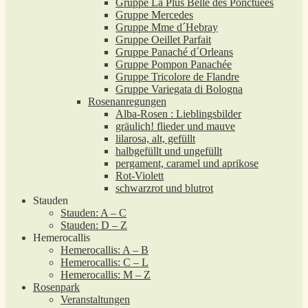
Gruppe La Plus Belle des Ponctuées
Gruppe Mercedes
Gruppe Mme d´Hebray
Gruppe Oeillet Parfait
Gruppe Panaché d´Orleans
Gruppe Pompon Panachée
Gruppe Tricolore de Flandre
Gruppe Variegata di Bologna
Rosenanregungen
Alba-Rosen : Lieblingsbilder
gräulich! flieder und mauve
lilarosa, alt, gefüllt
halbgefüllt und ungefüllt
pergament, caramel und aprikose
Rot-Violett
schwarzrot und blutrot
Stauden
Stauden: A – C
Stauden: D – Z
Hemerocallis
Hemerocallis: A – B
Hemerocallis: C – L
Hemerocallis: M – Z
Rosenpark
Veranstaltungen