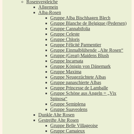
Rosenvergleiche
Allgemein
Alba-Rosen
Gruppe Alba Bischhagen Blech
Gruppe Blanche de Belgique (Pedersen)
Gruppe Cannabifolia
Gruppe Celeste
Gruppe Chloris
Gruppe Félicité Parmentier
Gruppe Einmalblühende „Alte Rosen“
Gruppe (Great) Maidens Blush
Gruppe Incarnata
Gruppe Königin von Dänemark
Gruppe Maxima
Gruppe Neugezüchtete Albas
Gruppe panaschierte Albas
Gruppe Princesse de Lamballe
Gruppe Schöne aus Angeln = „Vix
Spinosa“
Gruppe Semiplena
Gruppe Suaveolens
Dunkle Alte Rosen
Gestreifte Alte Rosen
Gruppe Belle Villageoise
Gruppe Camaieux