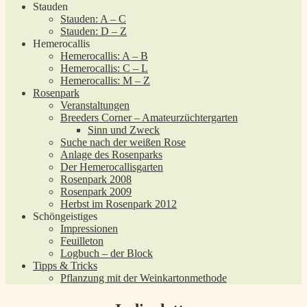
Stauden
Stauden: A – C
Stauden: D – Z
Hemerocallis
Hemerocallis: A – B
Hemerocallis: C – L
Hemerocallis: M – Z
Rosenpark
Veranstaltungen
Breeders Corner – Amateurzüchtergarten
Sinn und Zweck
Suche nach der weißen Rose
Anlage des Rosenparks
Der Hemerocallisgarten
Rosenpark 2008
Rosenpark 2009
Herbst im Rosenpark 2012
Schöngeistiges
Impressionen
Feuilleton
Logbuch – der Block
Tipps & Tricks
Pflanzung mit der Weinkartonmethode