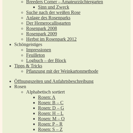
Breeders Corner – Amateurzüchtergarten
Sinn und Zweck
Suche nach der weißen Rose
Anlage des Rosenparks
Der Hemerocallisgarten
Rosenpark 2008
Rosenpark 2009
Herbst im Rosenpark 2012
Schöngeistiges
Impressionen
Feuilleton
Logbuch – der Block
Tipps & Tricks
Pflanzung mit der Weinkartonmethode
Öffnungszeiten und Anfahrtsbeschreibung
Rosen
Alphabetisch sortiert
Rosen: A
Rosen: B – C
Rosen: D – G
Rosen: H – L
Rosen: M – O
Rosen: P – R
Rosen: S – Z