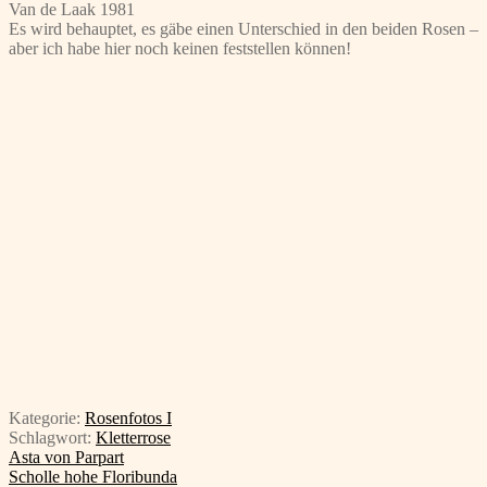
Van de Laak 1981
Es wird behauptet, es gäbe einen Unterschied in den beiden Rosen –
aber ich habe hier noch keinen feststellen können!
Kategorie:
Rosenfotos I
Schlagwort:
Kletterrose
Beitragsnavigation
Vorheriger
Asta von Parpart
Beitrag:
Nächster
Scholle hohe Floribunda