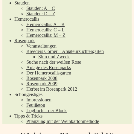
Stauden
Stauden: A – C
Stauden: D – Z
Hemerocallis
Hemerocallis: A – B
Hemerocallis: C – L
Hemerocallis: M – Z
Rosenpark
Veranstaltungen
Breeders Corner – Amateurzüchtergarten
Sinn und Zweck
Suche nach der weißen Rose
Anlage des Rosenparks
Der Hemerocallisgarten
Rosenpark 2008
Rosenpark 2009
Herbst im Rosenpark 2012
Schöngeistiges
Impressionen
Feuilleton
Logbuch – der Block
Tipps & Tricks
Pflanzung mit der Weinkartonmethode