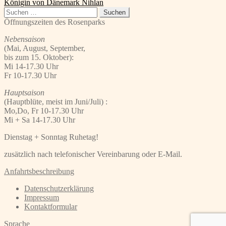
Beitrag:
Nächster
Königin von Dänemark Nihlan
Beitrag:
Suchen
nach:
Öffnungszeiten des Rosenparks
Nebensaison
(Mai, August, September,
bis zum 15. Oktober):
Mi 14-17.30 Uhr
Fr 10-17.30 Uhr
Hauptsaison
(Hauptblüte, meist im Juni/Juli) :
Mo,Do, Fr 10-17.30 Uhr
Mi + Sa 14-17.30 Uhr
Dienstag + Sonntag Ruhetag!
zusätzlich nach telefonischer Vereinbarung oder E-Mail.
Anfahrtsbeschreibung
Datenschutzerklärung
Impressum
Kontaktformular
Sprache