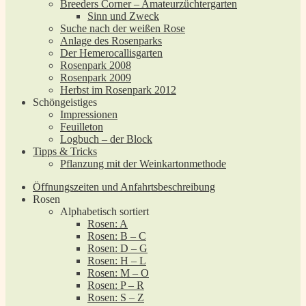
Breeders Corner – Amateurzüchtergarten
Sinn und Zweck
Suche nach der weißen Rose
Anlage des Rosenparks
Der Hemerocallisgarten
Rosenpark 2008
Rosenpark 2009
Herbst im Rosenpark 2012
Schöngeistiges
Impressionen
Feuilleton
Logbuch – der Block
Tipps & Tricks
Pflanzung mit der Weinkartonmethode
Öffnungszeiten und Anfahrtsbeschreibung
Rosen
Alphabetisch sortiert
Rosen: A
Rosen: B – C
Rosen: D – G
Rosen: H – L
Rosen: M – O
Rosen: P – R
Rosen: S – Z