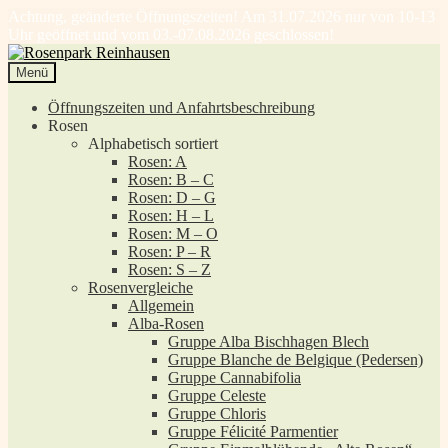
Achtung, geänderte Öffnungszeiten! Am 31.07.2026 nur von 10-13
Uhr geöffnet und vom 03.-07.08.2026 geschlossen!
Zur
Zum
Navigation
Inhalt
Menü
springen
springen
Öffnungszeiten und Anfahrtsbeschreibung
Rosen
Alphabetisch sortiert
Rosen: A
Rosen: B – C
Rosen: D – G
Rosen: H – L
Rosen: M – O
Rosen: P – R
Rosen: S – Z
Rosenvergleiche
Allgemein
Alba-Rosen
Gruppe Alba Bischhagen Blech
Gruppe Blanche de Belgique (Pedersen)
Gruppe Cannabifolia
Gruppe Celeste
Gruppe Chloris
Gruppe Félicité Parmentier