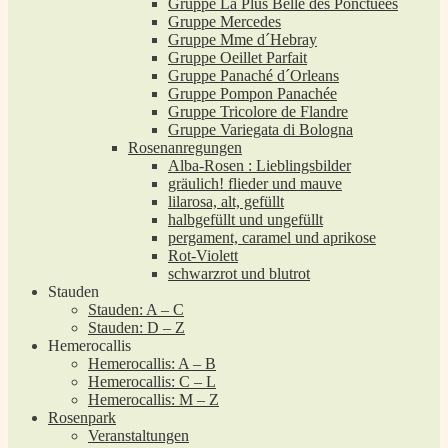
Gruppe La Plus Belle des Ponctuées
Gruppe Mercedes
Gruppe Mme d´Hebray
Gruppe Oeillet Parfait
Gruppe Panaché d´Orleans
Gruppe Pompon Panachée
Gruppe Tricolore de Flandre
Gruppe Variegata di Bologna
Rosenanregungen
Alba-Rosen : Lieblingsbilder
gräulich! flieder und mauve
lilarosa, alt, gefüllt
halbgefüllt und ungefüllt
pergament, caramel und aprikose
Rot-Violett
schwarzrot und blutrot
Stauden
Stauden: A – C
Stauden: D – Z
Hemerocallis
Hemerocallis: A – B
Hemerocallis: C – L
Hemerocallis: M – Z
Rosenpark
Veranstaltungen