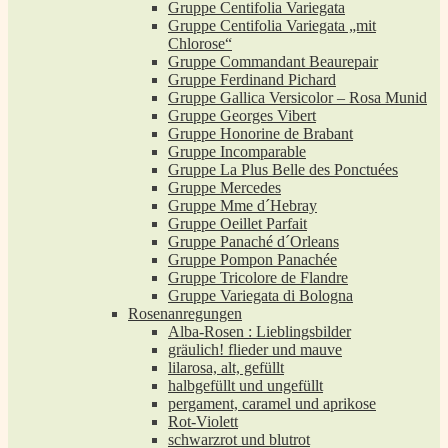
Gruppe Centifolia Variegata
Gruppe Centifolia Variegata „mit
Chlorose“
Gruppe Commandant Beaurepair
Gruppe Ferdinand Pichard
Gruppe Gallica Versicolor – Rosa Munid
Gruppe Georges Vibert
Gruppe Honorine de Brabant
Gruppe Incomparable
Gruppe La Plus Belle des Ponctuées
Gruppe Mercedes
Gruppe Mme d´Hebray
Gruppe Oeillet Parfait
Gruppe Panaché d´Orleans
Gruppe Pompon Panachée
Gruppe Tricolore de Flandre
Gruppe Variegata di Bologna
Rosenanregungen
Alba-Rosen : Lieblingsbilder
gräulich! flieder und mauve
lilarosa, alt, gefüllt
halbgefüllt und ungefüllt
pergament, caramel und aprikose
Rot-Violett
schwarzrot und blutrot