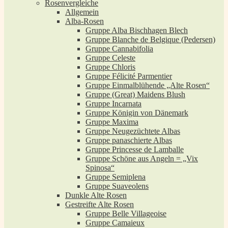
Rosenvergleiche
Allgemein
Alba-Rosen
Gruppe Alba Bischhagen Blech
Gruppe Blanche de Belgique (Pedersen)
Gruppe Cannabifolia
Gruppe Celeste
Gruppe Chloris
Gruppe Félicité Parmentier
Gruppe Einmalblühende „Alte Rosen“
Gruppe (Great) Maidens Blush
Gruppe Incarnata
Gruppe Königin von Dänemark
Gruppe Maxima
Gruppe Neugezüchtete Albas
Gruppe panaschierte Albas
Gruppe Princesse de Lamballe
Gruppe Schöne aus Angeln = „Vix
Spinosa“
Gruppe Semiplena
Gruppe Suaveolens
Dunkle Alte Rosen
Gestreifte Alte Rosen
Gruppe Belle Villageoise
Gruppe Camaieux