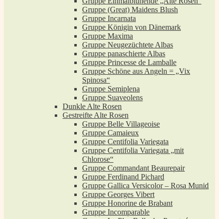
Gruppe Einmalblühende „Alte Rosen“
Gruppe (Great) Maidens Blush
Gruppe Incarnata
Gruppe Königin von Dänemark
Gruppe Maxima
Gruppe Neugezüchtete Albas
Gruppe panaschierte Albas
Gruppe Princesse de Lamballe
Gruppe Schöne aus Angeln = „Vix
Spinosa“
Gruppe Semiplena
Gruppe Suaveolens
Dunkle Alte Rosen
Gestreifte Alte Rosen
Gruppe Belle Villageoise
Gruppe Camaieux
Gruppe Centifolia Variegata
Gruppe Centifolia Variegata „mit
Chlorose“
Gruppe Commandant Beaurepair
Gruppe Ferdinand Pichard
Gruppe Gallica Versicolor – Rosa Munid
Gruppe Georges Vibert
Gruppe Honorine de Brabant
Gruppe Incomparable