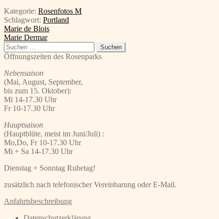
Kategorie:
Rosenfotos M
Schlagwort:
Portland
Beitragsnavigation
Vorheriger
Marie de Blois
Beitrag:
Nächster
Marie Dermar
Beitrag:
Suchen
nach:
Öffnungszeiten des Rosenparks
Nebensaison
(Mai, August, September,
bis zum 15. Oktober):
Mi 14-17.30 Uhr
Fr 10-17.30 Uhr
Hauptsaison
(Hauptblüte, meist im Juni/Juli) :
Mo,Do, Fr 10-17.30 Uhr
Mi + Sa 14-17.30 Uhr
Dienstag + Sonntag Ruhetag!
zusätzlich nach telefonischer Vereinbarung oder E-Mail.
Anfahrtsbeschreibung
Datenschutzerklärung