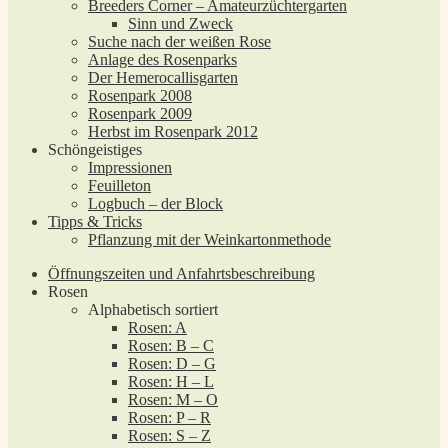
Breeders Corner – Amateurzüchtergarten
Sinn und Zweck
Suche nach der weißen Rose
Anlage des Rosenparks
Der Hemerocallisgarten
Rosenpark 2008
Rosenpark 2009
Herbst im Rosenpark 2012
Schöngeistiges
Impressionen
Feuilleton
Logbuch – der Block
Tipps & Tricks
Pflanzung mit der Weinkartonmethode
Öffnungszeiten und Anfahrtsbeschreibung
Rosen
Alphabetisch sortiert
Rosen: A
Rosen: B – C
Rosen: D – G
Rosen: H – L
Rosen: M – O
Rosen: P – R
Rosen: S – Z