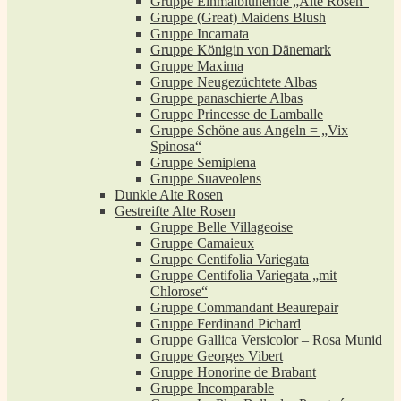
Gruppe Einmalblühende „Alte Rosen“
Gruppe (Great) Maidens Blush
Gruppe Incarnata
Gruppe Königin von Dänemark
Gruppe Maxima
Gruppe Neugezüchtete Albas
Gruppe panaschierte Albas
Gruppe Princesse de Lamballe
Gruppe Schöne aus Angeln = „Vix
Spinosa“
Gruppe Semiplena
Gruppe Suaveolens
Dunkle Alte Rosen
Gestreifte Alte Rosen
Gruppe Belle Villageoise
Gruppe Camaieux
Gruppe Centifolia Variegata
Gruppe Centifolia Variegata „mit
Chlorose“
Gruppe Commandant Beaurepair
Gruppe Ferdinand Pichard
Gruppe Gallica Versicolor – Rosa Munid
Gruppe Georges Vibert
Gruppe Honorine de Brabant
Gruppe Incomparable