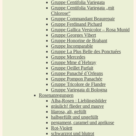
Gruppe Centifolia Variegata
Gruppe Centifolia Variegata „mit
Chlorose“
Gruppe Commandant Beaurepair
Gruppe Ferdinand Pichard
Gruppe Gallica Versicolor – Rosa Munid
Gruppe Georges Vibert
Gruppe Honorine de Brabant
Gruppe Incomparable
Gruppe La Plus Belle des Ponctuées
Gruppe Mercedes
Gruppe Mme d´Hebray
Gruppe Oeillet Parfait
Gruppe Panaché d´Orleans
Gruppe Pompon Panachée
Gruppe Tricolore de Flandre
Gruppe Variegata di Bologna
Rosenanregungen
Alba-Rosen : Lieblingsbilder
gräulich! flieder und mauve
lilarosa, alt, gefüllt
halbgefüllt und ungefüllt
pergament, caramel und aprikose
Rot-Violett
schwarzrot und blutrot