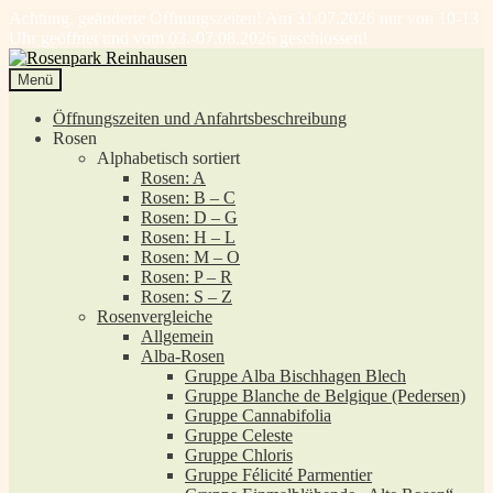
Achtung, geänderte Öffnungszeiten! Am 31.07.2026 nur von 10-13
Uhr geöffnet und vom 03.-07.08.2026 geschlossen!
Zur
Zum
Navigation
Inhalt
Menü
springen
springen
Öffnungszeiten und Anfahrtsbeschreibung
Rosen
Alphabetisch sortiert
Rosen: A
Rosen: B – C
Rosen: D – G
Rosen: H – L
Rosen: M – O
Rosen: P – R
Rosen: S – Z
Rosenvergleiche
Allgemein
Alba-Rosen
Gruppe Alba Bischhagen Blech
Gruppe Blanche de Belgique (Pedersen)
Gruppe Cannabifolia
Gruppe Celeste
Gruppe Chloris
Gruppe Félicité Parmentier