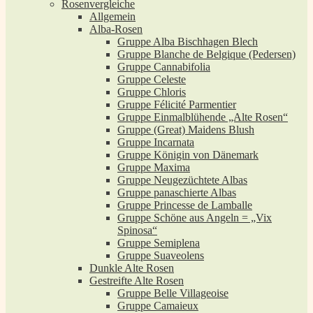
Rosenvergleiche
Allgemein
Alba-Rosen
Gruppe Alba Bischhagen Blech
Gruppe Blanche de Belgique (Pedersen)
Gruppe Cannabifolia
Gruppe Celeste
Gruppe Chloris
Gruppe Félicité Parmentier
Gruppe Einmalblühende „Alte Rosen“
Gruppe (Great) Maidens Blush
Gruppe Incarnata
Gruppe Königin von Dänemark
Gruppe Maxima
Gruppe Neugezüchtete Albas
Gruppe panaschierte Albas
Gruppe Princesse de Lamballe
Gruppe Schöne aus Angeln = „Vix
Spinosa“
Gruppe Semiplena
Gruppe Suaveolens
Dunkle Alte Rosen
Gestreifte Alte Rosen
Gruppe Belle Villageoise
Gruppe Camaieux