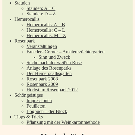
Stauden
Stauden: A – C
Stauden: D – Z
Hemerocallis
Hemerocallis: A – B
Hemerocallis: C – L
Hemerocallis: M – Z
Rosenpark
Veranstaltungen
Breeders Corner – Amateurzüchtergarten
Sinn und Zweck
Suche nach der weißen Rose
Anlage des Rosenparks
Der Hemerocallisgarten
Rosenpark 2008
Rosenpark 2009
Herbst im Rosenpark 2012
Schöngeistiges
Impressionen
Feuilleton
Logbuch – der Block
Tipps & Tricks
Pflanzung mit der Weinkartonmethode