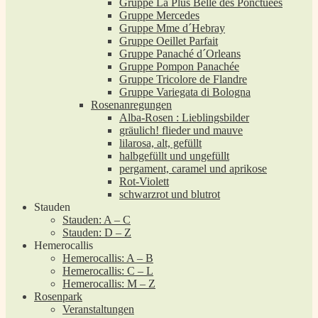
Gruppe La Plus Belle des Ponctuées
Gruppe Mercedes
Gruppe Mme d´Hebray
Gruppe Oeillet Parfait
Gruppe Panaché d´Orleans
Gruppe Pompon Panachée
Gruppe Tricolore de Flandre
Gruppe Variegata di Bologna
Rosenanregungen
Alba-Rosen : Lieblingsbilder
gräulich! flieder und mauve
lilarosa, alt, gefüllt
halbgefüllt und ungefüllt
pergament, caramel und aprikose
Rot-Violett
schwarzrot und blutrot
Stauden
Stauden: A – C
Stauden: D – Z
Hemerocallis
Hemerocallis: A – B
Hemerocallis: C – L
Hemerocallis: M – Z
Rosenpark
Veranstaltungen