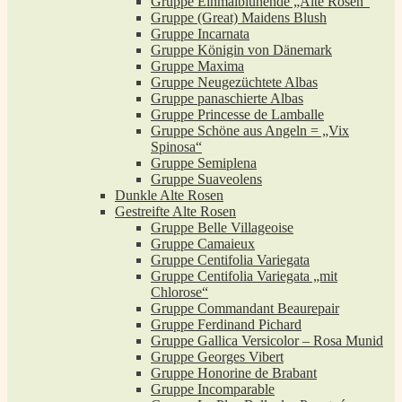
Gruppe Einmalblühende „Alte Rosen“
Gruppe (Great) Maidens Blush
Gruppe Incarnata
Gruppe Königin von Dänemark
Gruppe Maxima
Gruppe Neugezüchtete Albas
Gruppe panaschierte Albas
Gruppe Princesse de Lamballe
Gruppe Schöne aus Angeln = „Vix
Spinosa“
Gruppe Semiplena
Gruppe Suaveolens
Dunkle Alte Rosen
Gestreifte Alte Rosen
Gruppe Belle Villageoise
Gruppe Camaieux
Gruppe Centifolia Variegata
Gruppe Centifolia Variegata „mit
Chlorose“
Gruppe Commandant Beaurepair
Gruppe Ferdinand Pichard
Gruppe Gallica Versicolor – Rosa Munid
Gruppe Georges Vibert
Gruppe Honorine de Brabant
Gruppe Incomparable