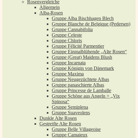
Rosenvergleiche
Allgemein
Alba-Rosen
Gruppe Alba Bischhagen Blech
Gruppe Blanche de Belgique (Pedersen)
Gruppe Cannabifolia
Gruppe Celeste
Gruppe Chloris
Gruppe Félicité Parmentier
Gruppe Einmalblühende „Alte Rosen“
Gruppe (Great) Maidens Blush
Gruppe Incarnata
Gruppe Königin von Dänemark
Gruppe Maxima
Gruppe Neugezüchtete Albas
Gruppe panaschierte Albas
Gruppe Princesse de Lamballe
Gruppe Schöne aus Angeln = „Vix
Spinosa“
Gruppe Semiplena
Gruppe Suaveolens
Dunkle Alte Rosen
Gestreifte Alte Rosen
Gruppe Belle Villageoise
Gruppe Camaieux