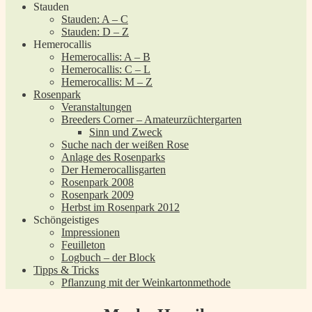
Stauden
Stauden: A – C
Stauden: D – Z
Hemerocallis
Hemerocallis: A – B
Hemerocallis: C – L
Hemerocallis: M – Z
Rosenpark
Veranstaltungen
Breeders Corner – Amateurzüchtergarten
Sinn und Zweck
Suche nach der weißen Rose
Anlage des Rosenparks
Der Hemerocallisgarten
Rosenpark 2008
Rosenpark 2009
Herbst im Rosenpark 2012
Schöngeistiges
Impressionen
Feuilleton
Logbuch – der Block
Tipps & Tricks
Pflanzung mit der Weinkartonmethode