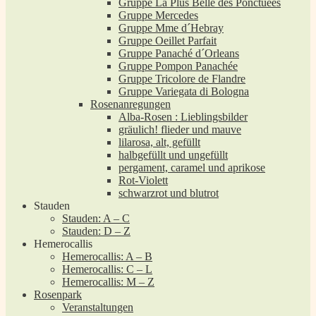
Gruppe La Plus Belle des Ponctuées
Gruppe Mercedes
Gruppe Mme d´Hebray
Gruppe Oeillet Parfait
Gruppe Panaché d´Orleans
Gruppe Pompon Panachée
Gruppe Tricolore de Flandre
Gruppe Variegata di Bologna
Rosenanregungen
Alba-Rosen : Lieblingsbilder
gräulich! flieder und mauve
lilarosa, alt, gefüllt
halbgefüllt und ungefüllt
pergament, caramel und aprikose
Rot-Violett
schwarzrot und blutrot
Stauden
Stauden: A – C
Stauden: D – Z
Hemerocallis
Hemerocallis: A – B
Hemerocallis: C – L
Hemerocallis: M – Z
Rosenpark
Veranstaltungen