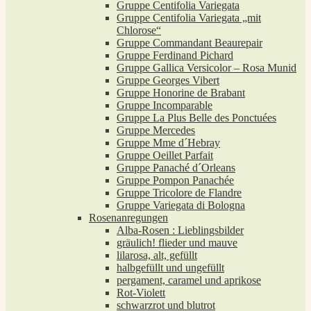
Gruppe Centifolia Variegata
Gruppe Centifolia Variegata „mit
Chlorose“
Gruppe Commandant Beaurepair
Gruppe Ferdinand Pichard
Gruppe Gallica Versicolor – Rosa Munid
Gruppe Georges Vibert
Gruppe Honorine de Brabant
Gruppe Incomparable
Gruppe La Plus Belle des Ponctuées
Gruppe Mercedes
Gruppe Mme d´Hebray
Gruppe Oeillet Parfait
Gruppe Panaché d´Orleans
Gruppe Pompon Panachée
Gruppe Tricolore de Flandre
Gruppe Variegata di Bologna
Rosenanregungen
Alba-Rosen : Lieblingsbilder
gräulich! flieder und mauve
lilarosa, alt, gefüllt
halbgefüllt und ungefüllt
pergament, caramel und aprikose
Rot-Violett
schwarzrot und blutrot