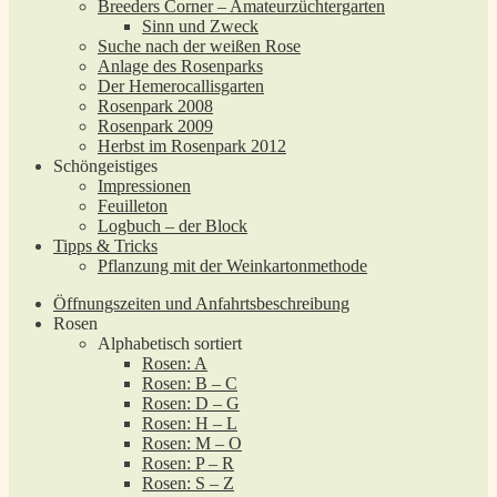
Breeders Corner – Amateurzüchtergarten
Sinn und Zweck
Suche nach der weißen Rose
Anlage des Rosenparks
Der Hemerocallisgarten
Rosenpark 2008
Rosenpark 2009
Herbst im Rosenpark 2012
Schöngeistiges
Impressionen
Feuilleton
Logbuch – der Block
Tipps & Tricks
Pflanzung mit der Weinkartonmethode
Öffnungszeiten und Anfahrtsbeschreibung
Rosen
Alphabetisch sortiert
Rosen: A
Rosen: B – C
Rosen: D – G
Rosen: H – L
Rosen: M – O
Rosen: P – R
Rosen: S – Z