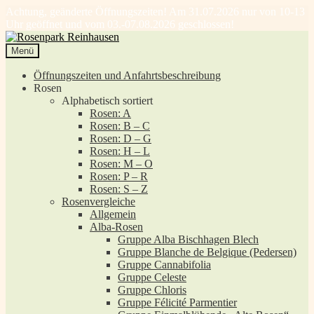
Achtung, geänderte Öffnungszeiten! Am 31.07.2026 nur von 10-13
Uhr geöffnet und vom 03.-07.08.2026 geschlossen!
Zur
Zum
Navigation
Inhalt
Menü
springen
springen
Öffnungszeiten und Anfahrtsbeschreibung
Rosen
Alphabetisch sortiert
Rosen: A
Rosen: B – C
Rosen: D – G
Rosen: H – L
Rosen: M – O
Rosen: P – R
Rosen: S – Z
Rosenvergleiche
Allgemein
Alba-Rosen
Gruppe Alba Bischhagen Blech
Gruppe Blanche de Belgique (Pedersen)
Gruppe Cannabifolia
Gruppe Celeste
Gruppe Chloris
Gruppe Félicité Parmentier