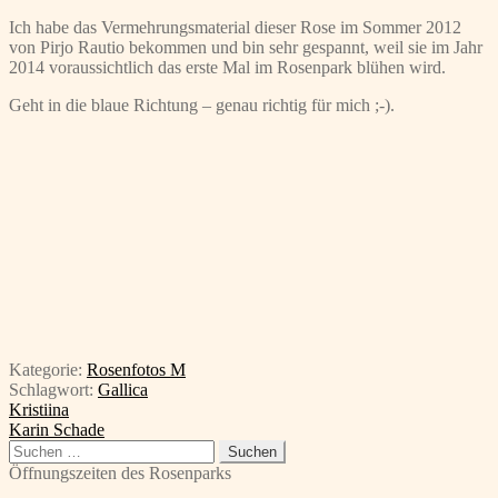
Ich habe das Vermehrungsmaterial dieser Rose im Sommer 2012
von Pirjo Rautio bekommen und bin sehr gespannt, weil sie im Jahr
2014 voraussichtlich das erste Mal im Rosenpark blühen wird.
Geht in die blaue Richtung – genau richtig für mich ;-).
Kategorie:
Rosenfotos M
Schlagwort:
Gallica
Beitragsnavigation
Vorheriger
Kristiina
Beitrag:
Nächster
Karin Schade
Beitrag:
Suchen
nach:
Öffnungszeiten des Rosenparks