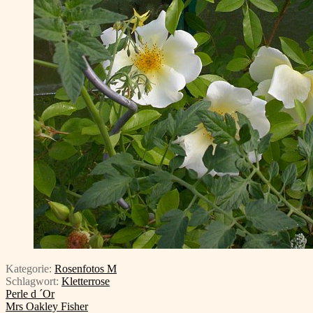
Kategorie:
Rosenfotos M
Schlagwort:
Kletterrose
Beitragsnavigation
Vorheriger
Perle d ´Or
Beitrag:
Nächster
Mrs Oakley Fisher