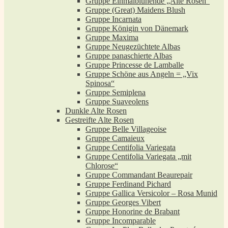
Gruppe Einmalblühende „Alte Rosen“
Gruppe (Great) Maidens Blush
Gruppe Incarnata
Gruppe Königin von Dänemark
Gruppe Maxima
Gruppe Neugezüchtete Albas
Gruppe panaschierte Albas
Gruppe Princesse de Lamballe
Gruppe Schöne aus Angeln = „Vix
Spinosa“
Gruppe Semiplena
Gruppe Suaveolens
Dunkle Alte Rosen
Gestreifte Alte Rosen
Gruppe Belle Villageoise
Gruppe Camaieux
Gruppe Centifolia Variegata
Gruppe Centifolia Variegata „mit
Chlorose“
Gruppe Commandant Beaurepair
Gruppe Ferdinand Pichard
Gruppe Gallica Versicolor – Rosa Munid
Gruppe Georges Vibert
Gruppe Honorine de Brabant
Gruppe Incomparable