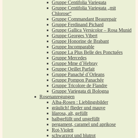
Gruppe Centifolia Variegata
Gruppe Centifolia Variegata „mit
Chlorose“
Gruppe Commandant Beaurepair
Gruppe Ferdinand Pichard
Gruppe Gallica Versicolor – Rosa Munid
Gruppe Georges Vibert
Gruppe Honorine de Brabant
Gruppe Incomparable
Gruppe La Plus Belle des Ponctuées
Gruppe Mercedes
Gruppe Mme d´Hebray
Gruppe Oeillet Parfait
Gruppe Panaché d´Orleans
Gruppe Pompon Panachée
Gruppe Tricolore de Flandre
Gruppe Variegata di Bologna
Rosenanregungen
Alba-Rosen : Lieblingsbilder
gräulich! flieder und mauve
lilarosa, alt, gefüllt
halbgefüllt und ungefüllt
pergament, caramel und aprikose
Rot-Violett
schwarzrot und blutrot