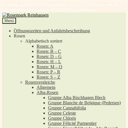
Achtung, geänderte Öffnungszeiten! Am 31.07.2026 nur von 10-13
Uhr geöffnet und vom 03.-07.08.2026 geschlossen!
Zur
Zum
Navigation
Inhalt
Menü
springen
springen
Öffnungszeiten und Anfahrtsbeschreibung
Rosen
Alphabetisch sortiert
Rosen: A
Rosen: B – C
Rosen: D – G
Rosen: H – L
Rosen: M – O
Rosen: P – R
Rosen: S – Z
Rosenvergleiche
Allgemein
Alba-Rosen
Gruppe Alba Bischhagen Blech
Gruppe Blanche de Belgique (Pedersen)
Gruppe Cannabifolia
Gruppe Celeste
Gruppe Chloris
Gruppe Félicité Parmentier