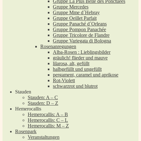
Gruppe La Plus Belle des Ponctuées
Gruppe Mercedes
Gruppe Mme d´Hebray
Gruppe Oeillet Parfait
Gruppe Panaché d´Orleans
Gruppe Pompon Panachée
Gruppe Tricolore de Flandre
Gruppe Variegata di Bologna
Rosenanregungen
Alba-Rosen : Lieblingsbilder
gräulich! flieder und mauve
lilarosa, alt, gefüllt
halbgefüllt und ungefüllt
pergament, caramel und aprikose
Rot-Violett
schwarzrot und blutrot
Stauden
Stauden: A – C
Stauden: D – Z
Hemerocallis
Hemerocallis: A – B
Hemerocallis: C – L
Hemerocallis: M – Z
Rosenpark
Veranstaltungen