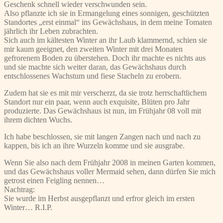
Geschenk schnell wieder verschwunden sein.
Also pflanzte ich sie in Ermangelung eines sonnigen, geschützten
Standortes „erst einmal“ ins Gewächshaus, in dem meine Tomaten
jährlich ihr Leben zubrachten.
Sich auch im kältesten Winter an ihr Laub klammernd, schien sie
mir kaum geeignet, den zweiten Winter mit drei Monaten
gefrorenem Boden zu überstehen. Doch ihr machte es nichts aus
und sie machte sich weiter daran, das Gewächshaus durch
entschlossenes Wachstum und fiese Stacheln zu erobern.
Zudem hat sie es mit mir verscherzt, da sie trotz herrschaftlichem
Standort nur ein paar, wenn auch exquisite, Blüten pro Jahr
produzierte. Das Gewächshaus ist nun, im Frühjahr 08 voll mit
ihrem dichten Wuchs.
Ich habe beschlossen, sie mit langen Zangen nach und nach zu
kappen, bis ich an ihre Wurzeln komme und sie ausgrabe.
Wenn Sie also nach dem Frühjahr 2008 in meinen Garten kommen,
und das Gewächshaus voller Mermaid sehen, dann dürfen Sie mich
getrost einen Feigling nennen…
Nachtrag:
Sie wurde im Herbst ausgepflanzt und erfror gleich im ersten
Winter… R.I.P.