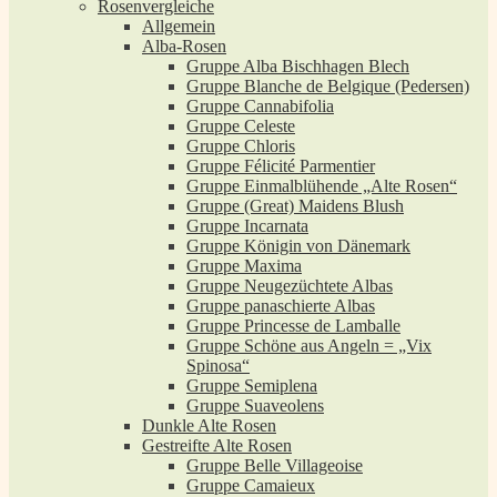
Rosenvergleiche
Allgemein
Alba-Rosen
Gruppe Alba Bischhagen Blech
Gruppe Blanche de Belgique (Pedersen)
Gruppe Cannabifolia
Gruppe Celeste
Gruppe Chloris
Gruppe Félicité Parmentier
Gruppe Einmalblühende „Alte Rosen“
Gruppe (Great) Maidens Blush
Gruppe Incarnata
Gruppe Königin von Dänemark
Gruppe Maxima
Gruppe Neugezüchtete Albas
Gruppe panaschierte Albas
Gruppe Princesse de Lamballe
Gruppe Schöne aus Angeln = „Vix
Spinosa“
Gruppe Semiplena
Gruppe Suaveolens
Dunkle Alte Rosen
Gestreifte Alte Rosen
Gruppe Belle Villageoise
Gruppe Camaieux