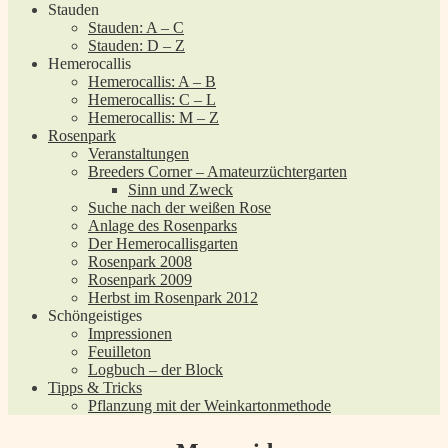
Stauden
Stauden: A – C
Stauden: D – Z
Hemerocallis
Hemerocallis: A – B
Hemerocallis: C – L
Hemerocallis: M – Z
Rosenpark
Veranstaltungen
Breeders Corner – Amateurzüchtergarten
Sinn und Zweck
Suche nach der weißen Rose
Anlage des Rosenparks
Der Hemerocallisgarten
Rosenpark 2008
Rosenpark 2009
Herbst im Rosenpark 2012
Schöngeistiges
Impressionen
Feuilleton
Logbuch – der Block
Tipps & Tricks
Pflanzung mit der Weinkartonmethode