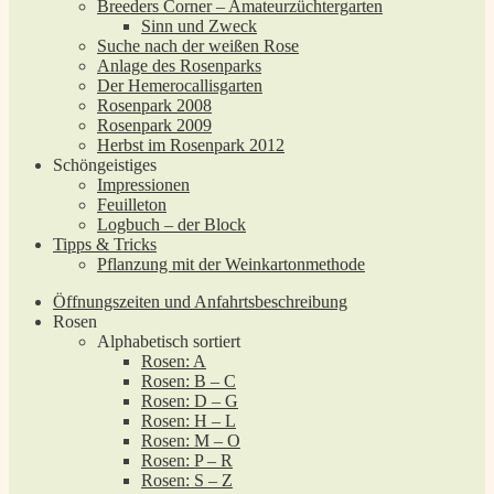
Breeders Corner – Amateurzüchtergarten
Sinn und Zweck
Suche nach der weißen Rose
Anlage des Rosenparks
Der Hemerocallisgarten
Rosenpark 2008
Rosenpark 2009
Herbst im Rosenpark 2012
Schöngeistiges
Impressionen
Feuilleton
Logbuch – der Block
Tipps & Tricks
Pflanzung mit der Weinkartonmethode
Öffnungszeiten und Anfahrtsbeschreibung
Rosen
Alphabetisch sortiert
Rosen: A
Rosen: B – C
Rosen: D – G
Rosen: H – L
Rosen: M – O
Rosen: P – R
Rosen: S – Z