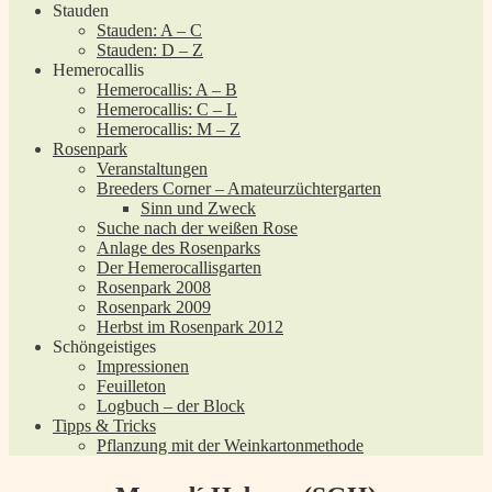
Stauden
Stauden: A – C
Stauden: D – Z
Hemerocallis
Hemerocallis: A – B
Hemerocallis: C – L
Hemerocallis: M – Z
Rosenpark
Veranstaltungen
Breeders Corner – Amateurzüchtergarten
Sinn und Zweck
Suche nach der weißen Rose
Anlage des Rosenparks
Der Hemerocallisgarten
Rosenpark 2008
Rosenpark 2009
Herbst im Rosenpark 2012
Schöngeistiges
Impressionen
Feuilleton
Logbuch – der Block
Tipps & Tricks
Pflanzung mit der Weinkartonmethode