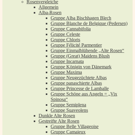
Rosenvergleiche
Allgemein
Alba-Rosen
Gruppe Alba Bischhagen Blech
Gruppe Blanche de Belgique (Pedersen)
Gruppe Cannabifolia
Gruppe Celeste
Gruppe Chloris
Gruppe Félicité Parmentier
Gruppe Einmalblühende „Alte Rosen“
Gruppe (Great) Maidens Blush
Gruppe Incarnata
Gruppe Königin von Dänemark
Gruppe Maxima
Gruppe Neugezüchtete Albas
Gruppe panaschierte Albas
Gruppe Princesse de Lamballe
Gruppe Schöne aus Angeln = „Vix
Spinosa“
Gruppe Semiplena
Gruppe Suaveolens
Dunkle Alte Rosen
Gestreifte Alte Rosen
Gruppe Belle Villageoise
Gruppe Camaieux