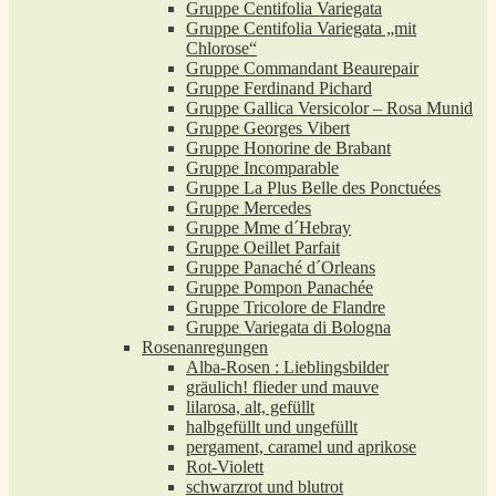
Gruppe Centifolia Variegata
Gruppe Centifolia Variegata „mit
Chlorose“
Gruppe Commandant Beaurepair
Gruppe Ferdinand Pichard
Gruppe Gallica Versicolor – Rosa Munid
Gruppe Georges Vibert
Gruppe Honorine de Brabant
Gruppe Incomparable
Gruppe La Plus Belle des Ponctuées
Gruppe Mercedes
Gruppe Mme d´Hebray
Gruppe Oeillet Parfait
Gruppe Panaché d´Orleans
Gruppe Pompon Panachée
Gruppe Tricolore de Flandre
Gruppe Variegata di Bologna
Rosenanregungen
Alba-Rosen : Lieblingsbilder
gräulich! flieder und mauve
lilarosa, alt, gefüllt
halbgefüllt und ungefüllt
pergament, caramel und aprikose
Rot-Violett
schwarzrot und blutrot