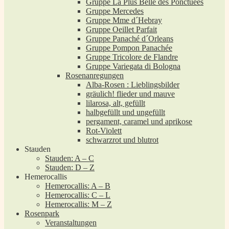
Gruppe La Plus Belle des Ponctuées
Gruppe Mercedes
Gruppe Mme d´Hebray
Gruppe Oeillet Parfait
Gruppe Panaché d´Orleans
Gruppe Pompon Panachée
Gruppe Tricolore de Flandre
Gruppe Variegata di Bologna
Rosenanregungen
Alba-Rosen : Lieblingsbilder
gräulich! flieder und mauve
lilarosa, alt, gefüllt
halbgefüllt und ungefüllt
pergament, caramel und aprikose
Rot-Violett
schwarzrot und blutrot
Stauden
Stauden: A – C
Stauden: D – Z
Hemerocallis
Hemerocallis: A – B
Hemerocallis: C – L
Hemerocallis: M – Z
Rosenpark
Veranstaltungen