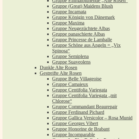
Gruppe Einmalblühende „Alte Rosen“
Gruppe (Great) Maidens Blush
Gruppe Incarnata
Gruppe Königin von Dänemark
Gruppe Maxima
Gruppe Neugezüchtete Albas
Gruppe panaschierte Albas
Gruppe Princesse de Lamballe
Gruppe Schöne aus Angeln = „Vix
Spinosa“
Gruppe Semiplena
Gruppe Suaveolens
Dunkle Alte Rosen
Gestreifte Alte Rosen
Gruppe Belle Villageoise
Gruppe Camaieux
Gruppe Centifolia Variegata
Gruppe Centifolia Variegata „mit
Chlorose“
Gruppe Commandant Beaurepair
Gruppe Ferdinand Pichard
Gruppe Gallica Versicolor – Rosa Munid
Gruppe Georges Vibert
Gruppe Honorine de Brabant
Gruppe Incomparable