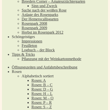
Breeders Corner – Amateurzüchtergarten
Sinn und Zweck
Suche nach der weißen Rose
Anlage des Rosenparks
Der Hemerocallisgarten
Rosenpark 2008
Rosenpark 2009
Herbst im Rosenpark 2012
Schöngeistiges
Impressionen
Feuilleton
Logbuch – der Block
Tipps & Tricks
Pflanzung mit der Weinkartonmethode
Öffnungszeiten und Anfahrtsbeschreibung
Rosen
Alphabetisch sortiert
Rosen: A
Rosen: B – C
Rosen: D – G
Rosen: H – L
Rosen: M – O
Rosen: P – R
Rosen: S – Z