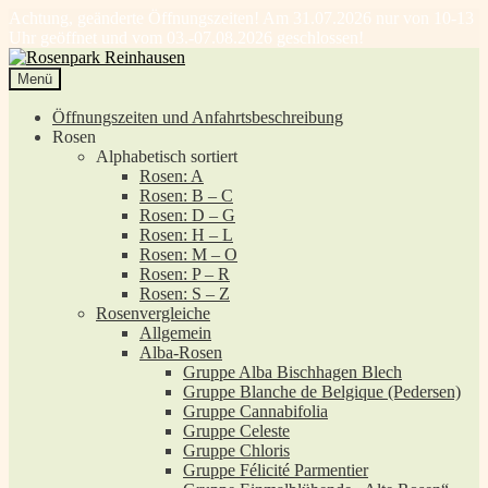
Achtung, geänderte Öffnungszeiten! Am 31.07.2026 nur von 10-13
Uhr geöffnet und vom 03.-07.08.2026 geschlossen!
Zur
Zum
Navigation
Inhalt
Menü
springen
springen
Öffnungszeiten und Anfahrtsbeschreibung
Rosen
Alphabetisch sortiert
Rosen: A
Rosen: B – C
Rosen: D – G
Rosen: H – L
Rosen: M – O
Rosen: P – R
Rosen: S – Z
Rosenvergleiche
Allgemein
Alba-Rosen
Gruppe Alba Bischhagen Blech
Gruppe Blanche de Belgique (Pedersen)
Gruppe Cannabifolia
Gruppe Celeste
Gruppe Chloris
Gruppe Félicité Parmentier