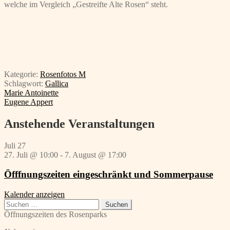
welche im Vergleich „Gestreifte Alte Rosen“ steht.
Kategorie:
Rosenfotos M
Schlagwort:
Gallica
Beitragsnavigation
Vorheriger
Marie Antoinette
Beitrag:
Nächster
Eugene Appert
Beitrag:
Anstehende Veranstaltungen
Juli
27
27. Juli @ 10:00
-
7. August @ 17:00
Öfffnungszeiten eingeschränkt und Sommerpause
Kalender anzeigen
Suchen
nach:
Öffnungszeiten des Rosenparks