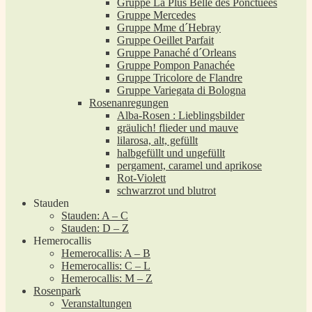
Gruppe La Plus Belle des Ponctuées
Gruppe Mercedes
Gruppe Mme d´Hebray
Gruppe Oeillet Parfait
Gruppe Panaché d´Orleans
Gruppe Pompon Panachée
Gruppe Tricolore de Flandre
Gruppe Variegata di Bologna
Rosenanregungen
Alba-Rosen : Lieblingsbilder
gräulich! flieder und mauve
lilarosa, alt, gefüllt
halbgefüllt und ungefüllt
pergament, caramel und aprikose
Rot-Violett
schwarzrot und blutrot
Stauden
Stauden: A – C
Stauden: D – Z
Hemerocallis
Hemerocallis: A – B
Hemerocallis: C – L
Hemerocallis: M – Z
Rosenpark
Veranstaltungen