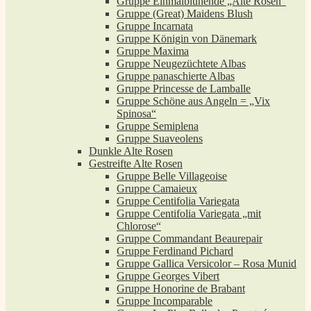
Gruppe Einmalblühende „Alte Rosen“
Gruppe (Great) Maidens Blush
Gruppe Incarnata
Gruppe Königin von Dänemark
Gruppe Maxima
Gruppe Neugezüchtete Albas
Gruppe panaschierte Albas
Gruppe Princesse de Lamballe
Gruppe Schöne aus Angeln = „Vix
Spinosa“
Gruppe Semiplena
Gruppe Suaveolens
Dunkle Alte Rosen
Gestreifte Alte Rosen
Gruppe Belle Villageoise
Gruppe Camaieux
Gruppe Centifolia Variegata
Gruppe Centifolia Variegata „mit
Chlorose“
Gruppe Commandant Beaurepair
Gruppe Ferdinand Pichard
Gruppe Gallica Versicolor – Rosa Munid
Gruppe Georges Vibert
Gruppe Honorine de Brabant
Gruppe Incomparable