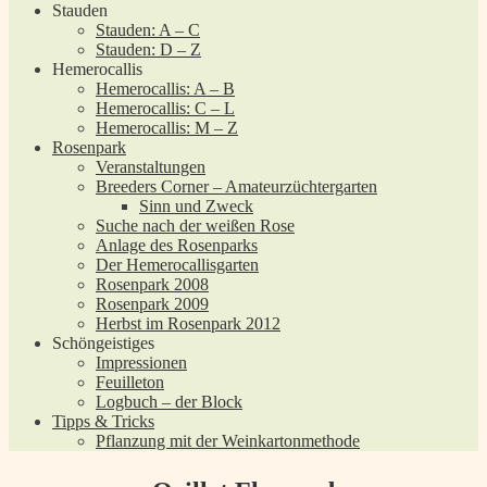
Stauden
Stauden: A – C
Stauden: D – Z
Hemerocallis
Hemerocallis: A – B
Hemerocallis: C – L
Hemerocallis: M – Z
Rosenpark
Veranstaltungen
Breeders Corner – Amateurzüchtergarten
Sinn und Zweck
Suche nach der weißen Rose
Anlage des Rosenparks
Der Hemerocallisgarten
Rosenpark 2008
Rosenpark 2009
Herbst im Rosenpark 2012
Schöngeistiges
Impressionen
Feuilleton
Logbuch – der Block
Tipps & Tricks
Pflanzung mit der Weinkartonmethode