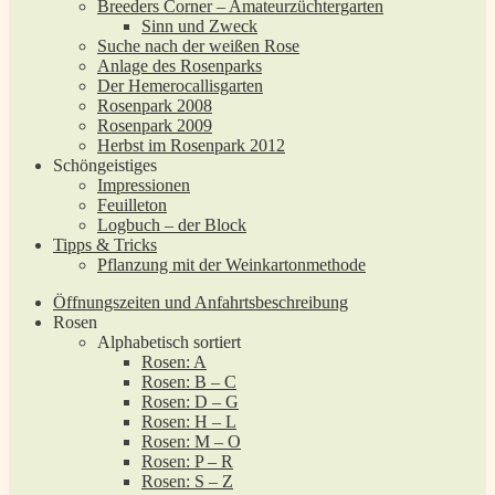
Breeders Corner – Amateurzüchtergarten
Sinn und Zweck
Suche nach der weißen Rose
Anlage des Rosenparks
Der Hemerocallisgarten
Rosenpark 2008
Rosenpark 2009
Herbst im Rosenpark 2012
Schöngeistiges
Impressionen
Feuilleton
Logbuch – der Block
Tipps & Tricks
Pflanzung mit der Weinkartonmethode
Öffnungszeiten und Anfahrtsbeschreibung
Rosen
Alphabetisch sortiert
Rosen: A
Rosen: B – C
Rosen: D – G
Rosen: H – L
Rosen: M – O
Rosen: P – R
Rosen: S – Z