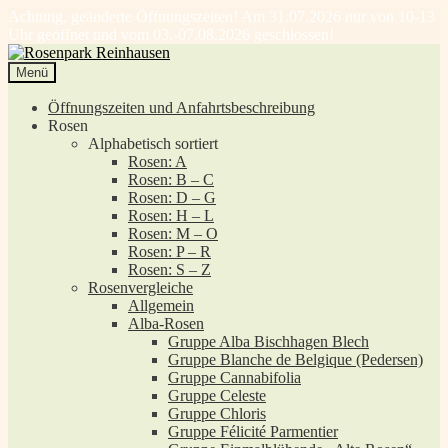
Achtung, geänderte Öffnungszeiten! Am 31.07.2026 nur von 10-13
Uhr geöffnet und vom 03.-07.08.2026 geschlossen!
Zur
Zum
Navigation
Inhalt
Menü
springen
springen
Öffnungszeiten und Anfahrtsbeschreibung
Rosen
Alphabetisch sortiert
Rosen: A
Rosen: B – C
Rosen: D – G
Rosen: H – L
Rosen: M – O
Rosen: P – R
Rosen: S – Z
Rosenvergleiche
Allgemein
Alba-Rosen
Gruppe Alba Bischhagen Blech
Gruppe Blanche de Belgique (Pedersen)
Gruppe Cannabifolia
Gruppe Celeste
Gruppe Chloris
Gruppe Félicité Parmentier