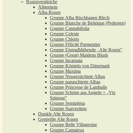
Rosenvergleiche
Allgemein
Alba-Rosen
Gruppe Alba Bischhagen Blech
Gruppe Blanche de Belgique (Pedersen)
Gruppe Cannabifolia
Gruppe Celeste
Gruppe Chloris
Gruppe Félicité Parmentier
Gruppe Einmalblühende „Alte Rosen“
Gruppe (Great) Maidens Blush
Gruppe Incarnata
Gruppe Königin von Dänemark
Gruppe Maxima
Gruppe Neugezüchtete Albas
Gruppe panaschierte Albas
Gruppe Princesse de Lamballe
Gruppe Schöne aus Angeln = „Vix
Spinosa“
Gruppe Semiplena
Gruppe Suaveolens
Dunkle Alte Rosen
Gestreifte Alte Rosen
Gruppe Belle Villageoise
Gruppe Camaieux