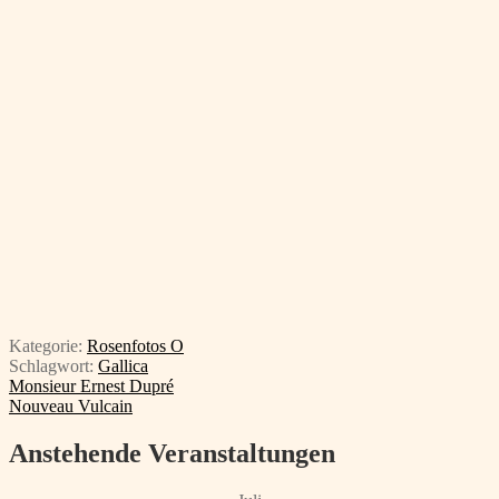
Kategorie:
Rosenfotos O
Schlagwort:
Gallica
Beitragsnavigation
Vorheriger
Monsieur Ernest Dupré
Beitrag:
Nächster
Nouveau Vulcain
Beitrag:
Anstehende Veranstaltungen