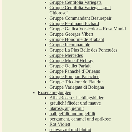
Gruppe Centifolia Variegata
Gruppe Centifolia Variegata „mit
Chlorose“
Gruppe Commandant Beaurepair
Gruppe Ferdinand Pichard
Gruppe Gallica Versicolor – Rosa Munid
Gruppe Georges Vibert
Gruppe Honorine de Brabant
Gruppe Incomparable
Gruppe La Plus Belle des Ponctuées
Gruppe Mercedes
Gruppe Mme d´Hebray
Gruppe Oeillet Parfait
Gruppe Panaché d´Orleans
Gruppe Pompon Panachée
Gruppe Tricolore de Flandre
Gruppe Variegata di Bologna
Rosenanregungen
Alba-Rosen : Lieblingsbilder
gräulich! flieder und mauve
lilarosa, alt, gefüllt
halbgefüllt und ungefüllt
pergament, caramel und aprikose
Rot-Violett
schwarzrot und blutrot