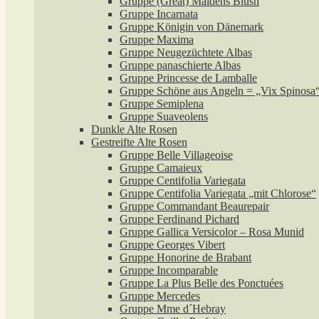
Gruppe (Great) Maidens Blush
Gruppe Incarnata
Gruppe Königin von Dänemark
Gruppe Maxima
Gruppe Neugezüchtete Albas
Gruppe panaschierte Albas
Gruppe Princesse de Lamballe
Gruppe Schöne aus Angeln = „Vix Spinosa
Gruppe Semiplena
Gruppe Suaveolens
Dunkle Alte Rosen
Gestreifte Alte Rosen
Gruppe Belle Villageoise
Gruppe Camaieux
Gruppe Centifolia Variegata
Gruppe Centifolia Variegata „mit Chlorose“
Gruppe Commandant Beaurepair
Gruppe Ferdinand Pichard
Gruppe Gallica Versicolor – Rosa Munid
Gruppe Georges Vibert
Gruppe Honorine de Brabant
Gruppe Incomparable
Gruppe La Plus Belle des Ponctuées
Gruppe Mercedes
Gruppe Mme d´Hebray