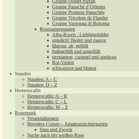
Gruppe Oeillet Parfait
Gruppe Panaché d´Orleans
Gruppe Pompon Panachée
Gruppe Tricolore de Flandre
Gruppe Variegata di Bologna
Rosenanregungen
Alba-Rosen : Lieblingsbilder
gräulich! flieder und mauve
lilarosa, alt, gefüllt
halbgefüllt und ungefüllt
pergament, caramel und aprikose
Rot-Violett
schwarzrot und blutrot
Stauden
Stauden: A – C
Stauden: D – Z
Hemerocallis
Hemerocallis: A – B
Hemerocallis: C – L
Hemerocallis: M – Z
Rosenpark
Veranstaltungen
Breeders Corner – Amateurzüchtergarten
Sinn und Zweck
Suche nach der weißen Rose