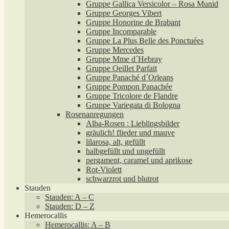
Gruppe Gallica Versicolor – Rosa Munid
Gruppe Georges Vibert
Gruppe Honorine de Brabant
Gruppe Incomparable
Gruppe La Plus Belle des Ponctuées
Gruppe Mercedes
Gruppe Mme d´Hebray
Gruppe Oeillet Parfait
Gruppe Panaché d´Orleans
Gruppe Pompon Panachée
Gruppe Tricolore de Flandre
Gruppe Variegata di Bologna
Rosenanregungen
Alba-Rosen : Lieblingsbilder
gräulich! flieder und mauve
lilarosa, alt, gefüllt
halbgefüllt und ungefüllt
pergament, caramel und aprikose
Rot-Violett
schwarzrot und blutrot
Stauden
Stauden: A – C
Stauden: D – Z
Hemerocallis
Hemerocallis: A – B