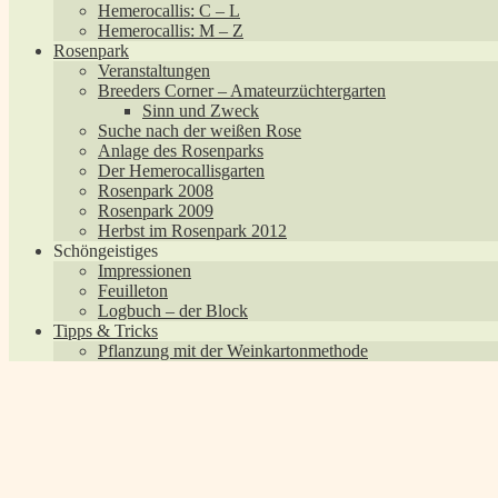
Hemerocallis: C – L
Hemerocallis: M – Z
Rosenpark
Veranstaltungen
Breeders Corner – Amateurzüchtergarten
Sinn und Zweck
Suche nach der weißen Rose
Anlage des Rosenparks
Der Hemerocallisgarten
Rosenpark 2008
Rosenpark 2009
Herbst im Rosenpark 2012
Schöngeistiges
Impressionen
Feuilleton
Logbuch – der Block
Tipps & Tricks
Pflanzung mit der Weinkartonmethode