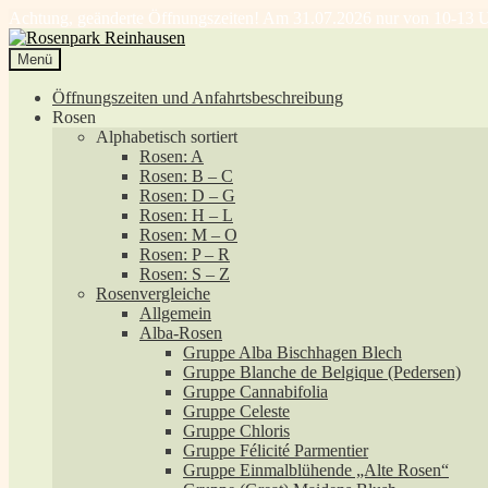
Achtung, geänderte Öffnungszeiten! Am 31.07.2026 nur von 10-13 U
Zur
Zum
Navigation
Inhalt
Menü
springen
springen
Öffnungszeiten und Anfahrtsbeschreibung
Rosen
Alphabetisch sortiert
Rosen: A
Rosen: B – C
Rosen: D – G
Rosen: H – L
Rosen: M – O
Rosen: P – R
Rosen: S – Z
Rosenvergleiche
Allgemein
Alba-Rosen
Gruppe Alba Bischhagen Blech
Gruppe Blanche de Belgique (Pedersen)
Gruppe Cannabifolia
Gruppe Celeste
Gruppe Chloris
Gruppe Félicité Parmentier
Gruppe Einmalblühende „Alte Rosen“