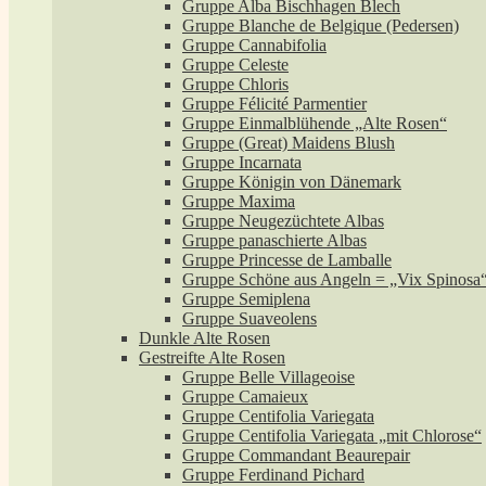
Gruppe Alba Bischhagen Blech
Gruppe Blanche de Belgique (Pedersen)
Gruppe Cannabifolia
Gruppe Celeste
Gruppe Chloris
Gruppe Félicité Parmentier
Gruppe Einmalblühende „Alte Rosen“
Gruppe (Great) Maidens Blush
Gruppe Incarnata
Gruppe Königin von Dänemark
Gruppe Maxima
Gruppe Neugezüchtete Albas
Gruppe panaschierte Albas
Gruppe Princesse de Lamballe
Gruppe Schöne aus Angeln = „Vix Spinosa
Gruppe Semiplena
Gruppe Suaveolens
Dunkle Alte Rosen
Gestreifte Alte Rosen
Gruppe Belle Villageoise
Gruppe Camaieux
Gruppe Centifolia Variegata
Gruppe Centifolia Variegata „mit Chlorose“
Gruppe Commandant Beaurepair
Gruppe Ferdinand Pichard