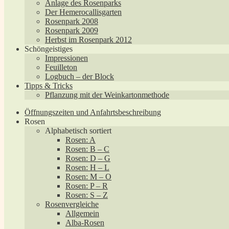
Anlage des Rosenparks
Der Hemerocallisgarten
Rosenpark 2008
Rosenpark 2009
Herbst im Rosenpark 2012
Schöngeistiges
Impressionen
Feuilleton
Logbuch – der Block
Tipps & Tricks
Pflanzung mit der Weinkartonmethode
Öffnungszeiten und Anfahrtsbeschreibung
Rosen
Alphabetisch sortiert
Rosen: A
Rosen: B – C
Rosen: D – G
Rosen: H – L
Rosen: M – O
Rosen: P – R
Rosen: S – Z
Rosenvergleiche
Allgemein
Alba-Rosen