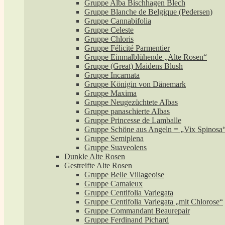
Gruppe Alba Bischhagen Blech
Gruppe Blanche de Belgique (Pedersen)
Gruppe Cannabifolia
Gruppe Celeste
Gruppe Chloris
Gruppe Félicité Parmentier
Gruppe Einmalblühende „Alte Rosen“
Gruppe (Great) Maidens Blush
Gruppe Incarnata
Gruppe Königin von Dänemark
Gruppe Maxima
Gruppe Neugezüchtete Albas
Gruppe panaschierte Albas
Gruppe Princesse de Lamballe
Gruppe Schöne aus Angeln = „Vix Spinosa
Gruppe Semiplena
Gruppe Suaveolens
Dunkle Alte Rosen
Gestreifte Alte Rosen
Gruppe Belle Villageoise
Gruppe Camaieux
Gruppe Centifolia Variegata
Gruppe Centifolia Variegata „mit Chlorose“
Gruppe Commandant Beaurepair
Gruppe Ferdinand Pichard