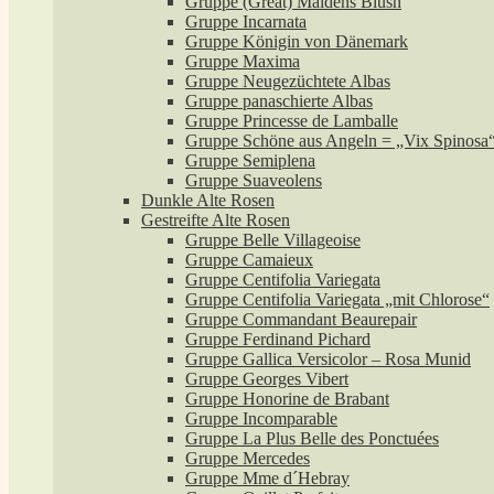
Gruppe (Great) Maidens Blush
Gruppe Incarnata
Gruppe Königin von Dänemark
Gruppe Maxima
Gruppe Neugezüchtete Albas
Gruppe panaschierte Albas
Gruppe Princesse de Lamballe
Gruppe Schöne aus Angeln = „Vix Spinosa
Gruppe Semiplena
Gruppe Suaveolens
Dunkle Alte Rosen
Gestreifte Alte Rosen
Gruppe Belle Villageoise
Gruppe Camaieux
Gruppe Centifolia Variegata
Gruppe Centifolia Variegata „mit Chlorose“
Gruppe Commandant Beaurepair
Gruppe Ferdinand Pichard
Gruppe Gallica Versicolor – Rosa Munid
Gruppe Georges Vibert
Gruppe Honorine de Brabant
Gruppe Incomparable
Gruppe La Plus Belle des Ponctuées
Gruppe Mercedes
Gruppe Mme d´Hebray