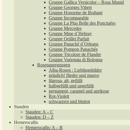
Gruppe Gallica Versicolor – Rosa Munid
Gruppe Georges Vibert
Gruppe Honorine de Brabant
Gruppe Incomparable
Gruppe La Plus Belle des Ponctuées
Gruppe Mercedes
Gruppe Mme d´Hebray
Gruppe Oeillet Parfait
Gruppe Panaché d´Orleans
Gruppe Pompon Panachée
Gruppe Tricolore de Flandre
Gruppe Variegata di Bologna
Rosenanregungen
Alba-Rosen : Lieblingsbilder
gräulich! flieder und mauve
lilarosa, alt, gefüllt
halbgefüllt und ungefüllt
pergament, caramel und aprikose
Rot-Violett
schwarzrot und blutrot
Stauden
Stauden: A – C
Stauden: D – Z
Hemerocallis
Hemerocallis: A – B