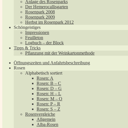
Anlage des Rosenparks
Der Hemerocallisgarten
Rosenpark 2008
Rosenpark 2009
Herbst im Rosenpark 2012
Schöngeistiges
Impressionen
Feuilleton
Logbuch – der Block
Tipps & Tricks
Pflanzung mit der Weinkartonmethode
Öffnungszeiten und Anfahrtsbeschreibung
Rosen
Alphabetisch sortiert
Rosen: A
Rosen: B – C
Rosen: D – G
Rosen: H – L
Rosen: M – O
Rosen: P – R
Rosen: S – Z
Rosenvergleiche
Allgemein
Alba-Rosen