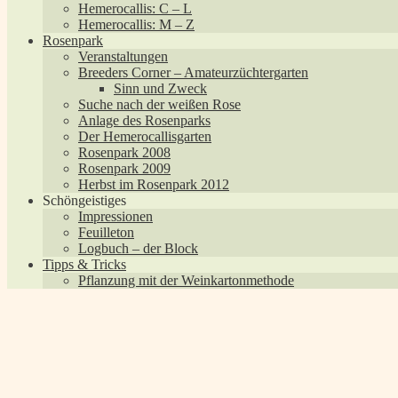
Hemerocallis: C – L
Hemerocallis: M – Z
Rosenpark
Veranstaltungen
Breeders Corner – Amateurzüchtergarten
Sinn und Zweck
Suche nach der weißen Rose
Anlage des Rosenparks
Der Hemerocallisgarten
Rosenpark 2008
Rosenpark 2009
Herbst im Rosenpark 2012
Schöngeistiges
Impressionen
Feuilleton
Logbuch – der Block
Tipps & Tricks
Pflanzung mit der Weinkartonmethode