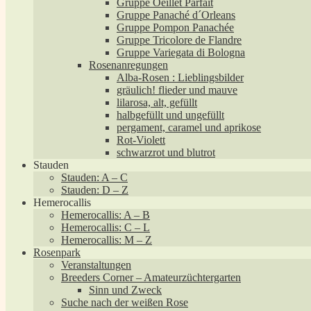
Gruppe Oeillet Parfait
Gruppe Panaché d´Orleans
Gruppe Pompon Panachée
Gruppe Tricolore de Flandre
Gruppe Variegata di Bologna
Rosenanregungen
Alba-Rosen : Lieblingsbilder
gräulich! flieder und mauve
lilarosa, alt, gefüllt
halbgefüllt und ungefüllt
pergament, caramel und aprikose
Rot-Violett
schwarzrot und blutrot
Stauden
Stauden: A – C
Stauden: D – Z
Hemerocallis
Hemerocallis: A – B
Hemerocallis: C – L
Hemerocallis: M – Z
Rosenpark
Veranstaltungen
Breeders Corner – Amateurzüchtergarten
Sinn und Zweck
Suche nach der weißen Rose