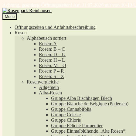
Achtung, geänderte Öffnungszeiten! Am 31.07.2026 nur von 10-13 U
Zur
Zum
Navigation
Inhalt
Menü
springen
springen
Öffnungszeiten und Anfahrtsbeschreibung
Rosen
Alphabetisch sortiert
Rosen: A
Rosen: B – C
Rosen: D – G
Rosen: H – L
Rosen: M – O
Rosen: P – R
Rosen: S – Z
Rosenvergleiche
Allgemein
Alba-Rosen
Gruppe Alba Bischhagen Blech
Gruppe Blanche de Belgique (Pedersen)
Gruppe Cannabifolia
Gruppe Celeste
Gruppe Chloris
Gruppe Félicité Parmentier
Gruppe Einmalblühende „Alte Rosen“