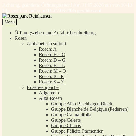
Achtung, geänderte Öffnungszeiten! Am 31.07.2026 nur von 10-13
Uhr geöffnet und vom 03.-07.08.2026 geschlossen!
Zur
Zum
Navigation
Inhalt
Menü
springen
springen
Öffnungszeiten und Anfahrtsbeschreibung
Rosen
Alphabetisch sortiert
Rosen: A
Rosen: B – C
Rosen: D – G
Rosen: H – L
Rosen: M – O
Rosen: P – R
Rosen: S – Z
Rosenvergleiche
Allgemein
Alba-Rosen
Gruppe Alba Bischhagen Blech
Gruppe Blanche de Belgique (Pedersen)
Gruppe Cannabifolia
Gruppe Celeste
Gruppe Chloris
Gruppe Félicité Parmentier