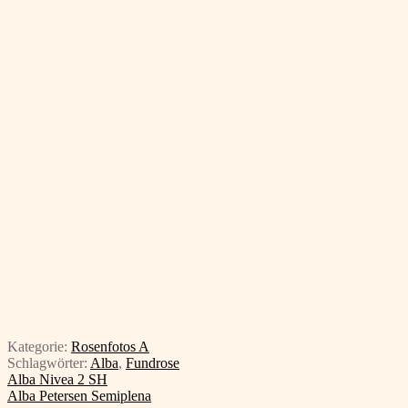
Kategorie:
Rosenfotos A
Schlagwörter:
Alba
,
Fundrose
Beitragsnavigation
Vorheriger
Alba Nivea 2 SH
Beitrag:
Nächster
Alba Petersen Semiplena