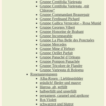
Gruppe Centifolia Variegata
Gruppe Centifolia Variegata „mit
Chlorose“
Gruppe Commandant Beaurepair
Gruppe Ferdinand Pichard
Gruppe Gallica Versicolor – Rosa Munid
Gruppe Georges Vibert
Gruppe Honorine de Brabant
Gruppe Incomparable
Gruppe La Plus Belle des Ponctuées
Gruppe Mercedes
Gruppe Mme d´Hebray
Gruppe Oeillet Parfait
Gruppe Panaché d´Orleans
Gruppe Pompon Panachée
Gruppe Tricolore de Flandre
Gruppe Variegata di Bologna
Rosenanregungen
Alba-Rosen : Lieblingsbilder
gräulich! flieder und mauve
lilarosa, alt, gefüllt
halbgefüllt und ungefüllt
pergament, caramel und aprikose
Rot-Violett
schwarzrot und blutrot