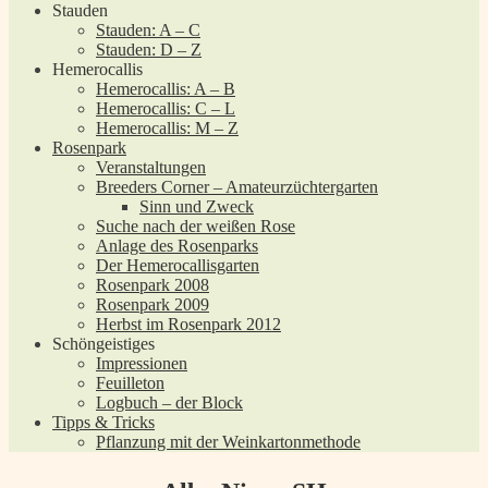
Stauden
Stauden: A – C
Stauden: D – Z
Hemerocallis
Hemerocallis: A – B
Hemerocallis: C – L
Hemerocallis: M – Z
Rosenpark
Veranstaltungen
Breeders Corner – Amateurzüchtergarten
Sinn und Zweck
Suche nach der weißen Rose
Anlage des Rosenparks
Der Hemerocallisgarten
Rosenpark 2008
Rosenpark 2009
Herbst im Rosenpark 2012
Schöngeistiges
Impressionen
Feuilleton
Logbuch – der Block
Tipps & Tricks
Pflanzung mit der Weinkartonmethode