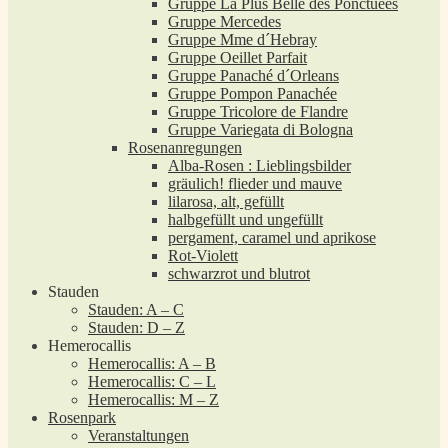
Gruppe La Plus Belle des Ponctuées
Gruppe Mercedes
Gruppe Mme d´Hebray
Gruppe Oeillet Parfait
Gruppe Panaché d´Orleans
Gruppe Pompon Panachée
Gruppe Tricolore de Flandre
Gruppe Variegata di Bologna
Rosenanregungen
Alba-Rosen : Lieblingsbilder
gräulich! flieder und mauve
lilarosa, alt, gefüllt
halbgefüllt und ungefüllt
pergament, caramel und aprikose
Rot-Violett
schwarzrot und blutrot
Stauden
Stauden: A – C
Stauden: D – Z
Hemerocallis
Hemerocallis: A – B
Hemerocallis: C – L
Hemerocallis: M – Z
Rosenpark
Veranstaltungen