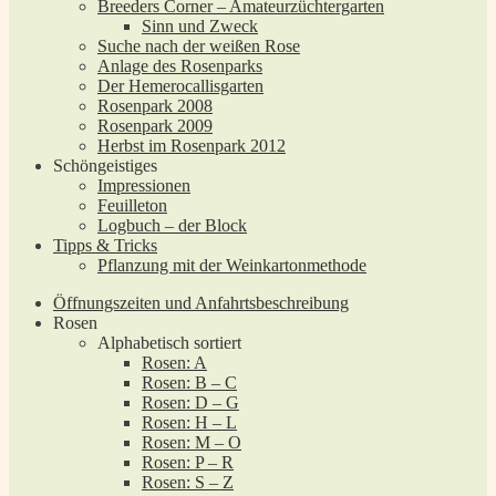
Breeders Corner – Amateurzüchtergarten
Sinn und Zweck
Suche nach der weißen Rose
Anlage des Rosenparks
Der Hemerocallisgarten
Rosenpark 2008
Rosenpark 2009
Herbst im Rosenpark 2012
Schöngeistiges
Impressionen
Feuilleton
Logbuch – der Block
Tipps & Tricks
Pflanzung mit der Weinkartonmethode
Öffnungszeiten und Anfahrtsbeschreibung
Rosen
Alphabetisch sortiert
Rosen: A
Rosen: B – C
Rosen: D – G
Rosen: H – L
Rosen: M – O
Rosen: P – R
Rosen: S – Z