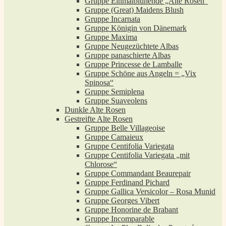
Gruppe Einmalblühende „Alte Rosen“
Gruppe (Great) Maidens Blush
Gruppe Incarnata
Gruppe Königin von Dänemark
Gruppe Maxima
Gruppe Neugezüchtete Albas
Gruppe panaschierte Albas
Gruppe Princesse de Lamballe
Gruppe Schöne aus Angeln = „Vix
Spinosa“
Gruppe Semiplena
Gruppe Suaveolens
Dunkle Alte Rosen
Gestreifte Alte Rosen
Gruppe Belle Villageoise
Gruppe Camaieux
Gruppe Centifolia Variegata
Gruppe Centifolia Variegata „mit
Chlorose“
Gruppe Commandant Beaurepair
Gruppe Ferdinand Pichard
Gruppe Gallica Versicolor – Rosa Munid
Gruppe Georges Vibert
Gruppe Honorine de Brabant
Gruppe Incomparable