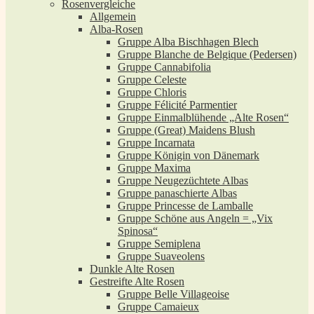
Rosenvergleiche
Allgemein
Alba-Rosen
Gruppe Alba Bischhagen Blech
Gruppe Blanche de Belgique (Pedersen)
Gruppe Cannabifolia
Gruppe Celeste
Gruppe Chloris
Gruppe Félicité Parmentier
Gruppe Einmalblühende „Alte Rosen“
Gruppe (Great) Maidens Blush
Gruppe Incarnata
Gruppe Königin von Dänemark
Gruppe Maxima
Gruppe Neugezüchtete Albas
Gruppe panaschierte Albas
Gruppe Princesse de Lamballe
Gruppe Schöne aus Angeln = „Vix
Spinosa“
Gruppe Semiplena
Gruppe Suaveolens
Dunkle Alte Rosen
Gestreifte Alte Rosen
Gruppe Belle Villageoise
Gruppe Camaieux