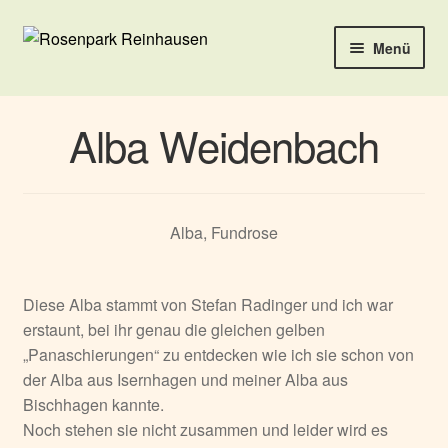
Zur
Zum
Menü
Navigation
Inhalt
springen
springen
Öffnungszeiten und Anfahrtsbeschreibung
Alba Weidenbach
Rosen
Stauden
Alba, Fundrose
Hemerocallis
Diese Alba stammt von Stefan Radinger und ich war
Rosenpark
erstaunt, bei ihr genau die gleichen gelben
„Panaschierungen“ zu entdecken wie ich sie schon von
Schöngeistiges
der Alba aus Isernhagen und meiner Alba aus
Bischhagen kannte.
Tipps & Tricks
Noch stehen sie nicht zusammen und leider wird es