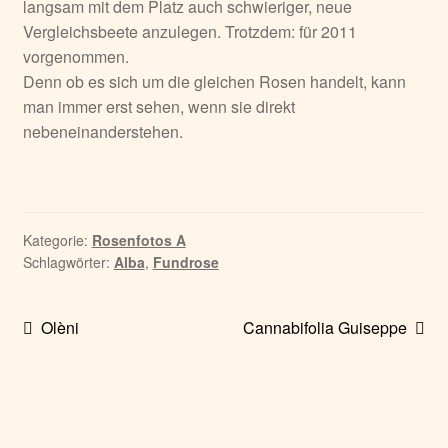
langsam mit dem Platz auch schwieriger, neue
Vergleichsbeete anzulegen. Trotzdem: für 2011
vorgenommen.
Denn ob es sich um die gleichen Rosen handelt, kann
man immer erst sehen, wenn sie direkt
nebeneinanderstehen.
Kategorie:
Rosenfotos A
Schlagwörter:
Alba
,
Fundrose
Beitragsnavigation
Vorheriger
Nächster
Olèni
Cannabifolia Guiseppe
Beitrag:
Beitrag: